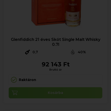
Glenfiddich 21 éves Skót Single Malt Whisky
0.7l
0,7
40%
92 143 Ft
Bruttó ár
Raktáron
Kosárba