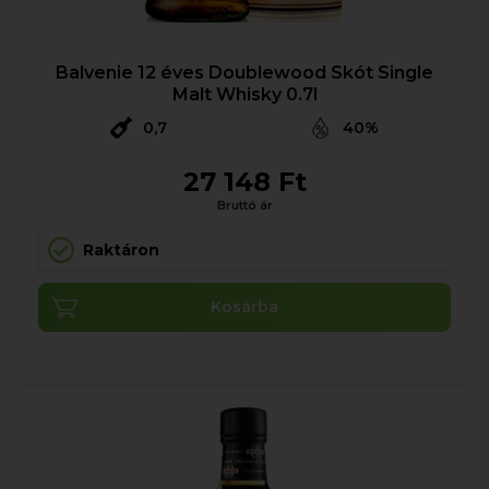
Balvenie 12 éves Doublewood Skót Single
Malt Whisky 0.7l
0,7
40%
27 148 Ft
Bruttó ár
Raktáron
Kosárba