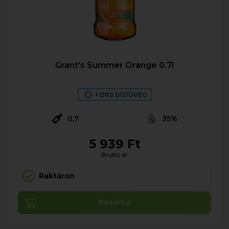
Grant's Summer Orange 0.7l
+ DRS DÍJ/ÜVEG
0,7
35%
5 939 Ft
Bruttó ár
Raktáron
Kosárba