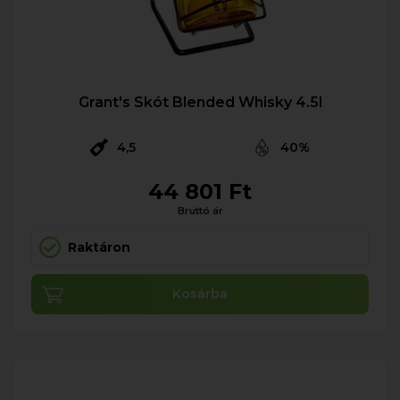
Grant's Skót Blended Whisky 4.5l
4,5
40%
44 801 Ft
Bruttó ár
Raktáron
Kosárba