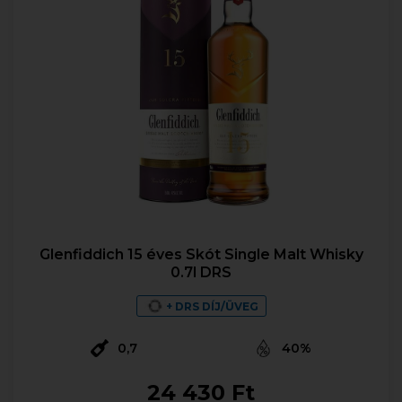
Glenfiddich 15 éves Skót Single Malt Whisky
0.7l DRS
+ DRS DÍJ/ÜVEG
0,7
40%
24 430 Ft