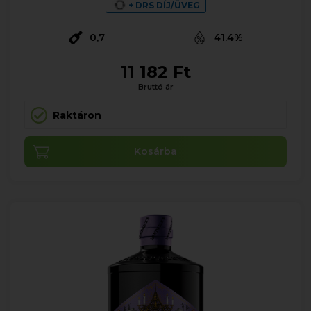
+ DRS DÍJ/ÜVEG
0,7
41.4%
11 182 Ft
Bruttó ár
Raktáron
Kosárba