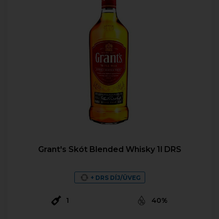
Grant's Skót Blended Whisky 1l DRS
+ DRS DÍJ/ÜVEG
1
40%