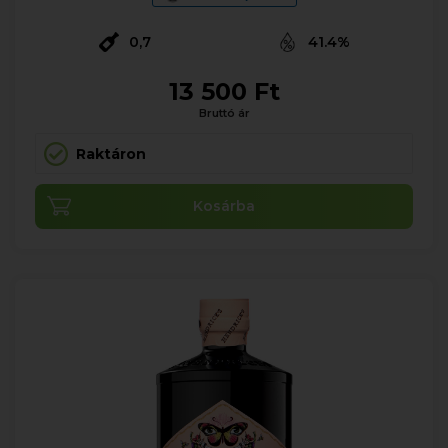
0,7
41.4%
13 500 Ft
Bruttó ár
Raktáron
Kosárba