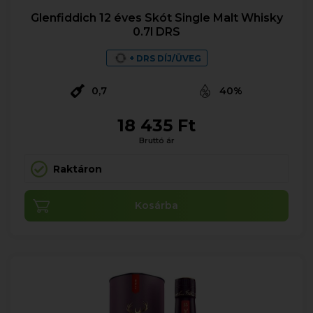
Glenfiddich 12 éves Skót Single Malt Whisky
0.7l DRS
+ DRS DÍJ/ÜVEG
0,7
40%
18 435 Ft
Bruttó ár
Raktáron
Kosárba