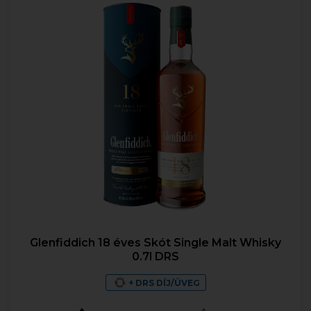
Glenfiddich 18 éves Skót Single Malt Whisky
0.7l DRS
+ DRS DÍJ/ÜVEG