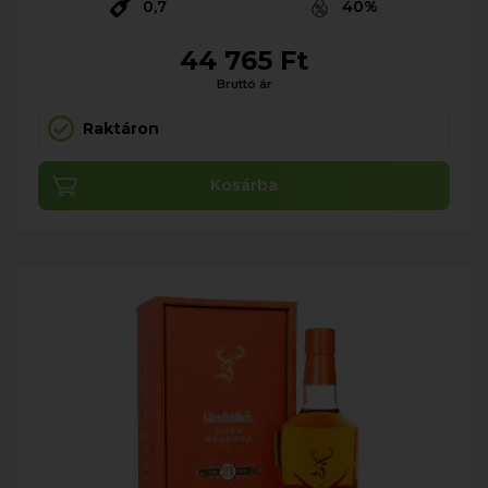
0,7
40%
44 765 Ft
Bruttó ár
Raktáron
Kosárba