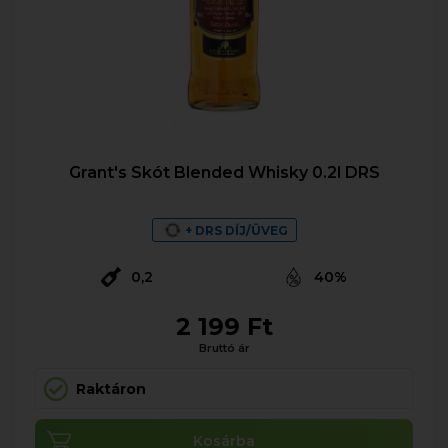
Grant's Skót Blended Whisky 0.2l DRS
+ DRS DÍJ/ÜVEG
0,2
40%
2 199 Ft
Bruttó ár
Raktáron
Kosárba