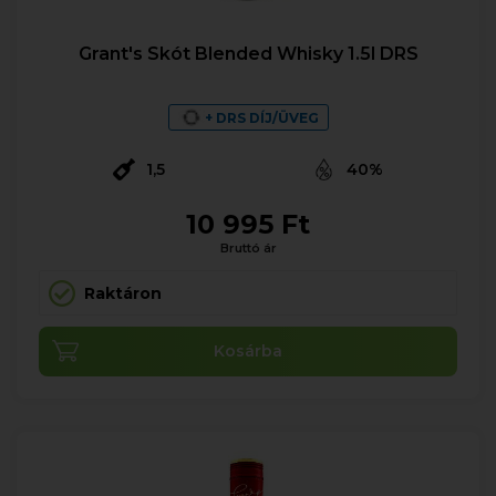
Grant's Skót Blended Whisky 1.5l DRS
+ DRS DÍJ/ÜVEG
1,5
40%
10 995 Ft
Bruttó ár
Raktáron
Kosárba