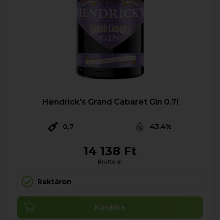
Hendrick's Grand Cabaret Gin 0.7l
0,7
43.4%
14 138 Ft
Bruttó ár
Raktáron
Kosárba