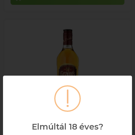
Elmúltál 18 éves?
Grant's Skót Blended Whisky 0.5l DRS