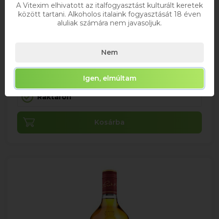
A Vitexim elhivatott az italfogyasztást kulturált keretek
között tartani. Alkoholos italaink fogyasztását 18 éven
+ DRS DÍJ/ÜVEG
aluliak számára nem javasoljuk.
0,5
40%
Nem
4 362 Ft
Bruttó ár
Igen, elmúltam
Raktáron
Kosárba