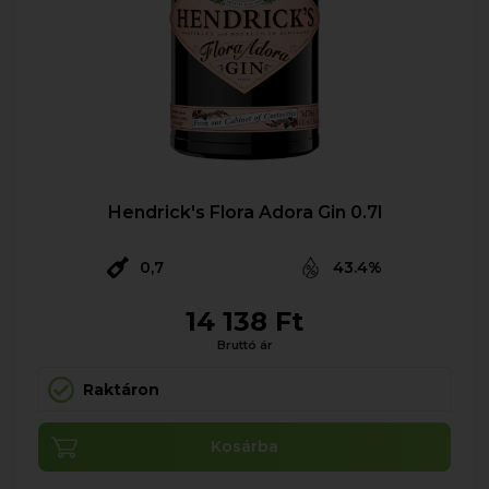
Hendrick's Flora Adora Gin 0.7l
0,7
43.4%
14 138 Ft
Bruttó ár
Raktáron
Kosárba