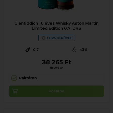
Glenfiddich 16 éves Whisky Aston Martin
Limited Edition 0.7l DRS
+ DRS DÍJ/ÜVEG
0,7
43%
38 265 Ft
Bruttó ár
Raktáron
Kosárba