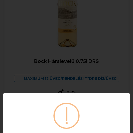
Bock Hárslevelű 0.75l DRS
MAXIMUM 12 ÜVEG/RENDELÉS! ***DRS DÍJ/ÜVEG
0,75
2 010 Ft
Bruttó ár
Raktáron