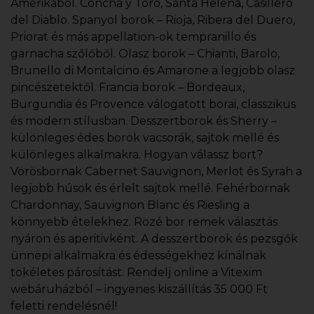
Amerikából. Concha y Toro, Santa Helena, Casillero
del Diablo. Spanyol borok – Rioja, Ribera del Duero,
Priorat és más appellation-ok tempranillo és
garnacha szőlőből. Olasz borok – Chianti, Barolo,
Brunello di Montalcino és Amarone a legjobb olasz
pincészetektől. Francia borok – Bordeaux,
Burgundia és Provence válogatott borai, classzikus
és modern stílusban. Desszertborok és Sherry –
különleges édes borok vacsorák, sajtok mellé és
különleges alkalmakra. Hogyan válassz bort?
Vörösbornak Cabernet Sauvignon, Merlot és Syrah a
legjobb húsok és érlelt sajtok mellé. Fehérbornak
Chardonnay, Sauvignon Blanc és Riesling a
könnyebb ételekhez. Rozé bor remek választás
nyáron és aperitivként. A desszertborok és pezsgők
ünnepi alkalmakra és édességekhez kínálnak
tökéletes párosítást. Rendelj online a Vitexim
webáruházból – ingyenes kiszállítás 35 000 Ft
feletti rendelésnél!