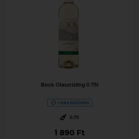
Bock Olaszrizling 0.75l
+ DRS DÍJ/ÜVEG
0,75
1 890 Ft