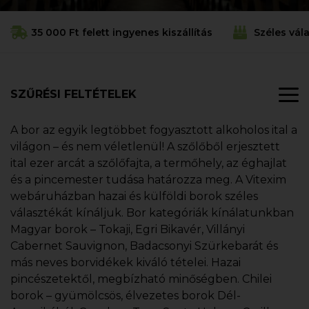
35 000 Ft felett ingyenes kiszállítás
Széles vál
SZŰRÉSI FELTÉTELEK
A bor az egyik legtöbbet fogyasztott alkoholos ital a
világon – és nem véletlenül! A szőlőből erjesztett
ital ezer arcát a szőlőfajta, a termőhely, az éghajlat
és a pincemester tudása határozza meg. A Vitexim
webáruházban hazai és külföldi borok széles
választékát kínáljuk. Bor kategóriák kínálatunkban
Magyar borok – Tokaji, Egri Bikavér, Villányi
Cabernet Sauvignon, Badacsonyi Szürkebarát és
más neves borvidékek kiváló tételei. Hazai
pincészetektől, megbízható minőségben. Chilei
borok – gyümölcsös, élvezetes borok Dél-