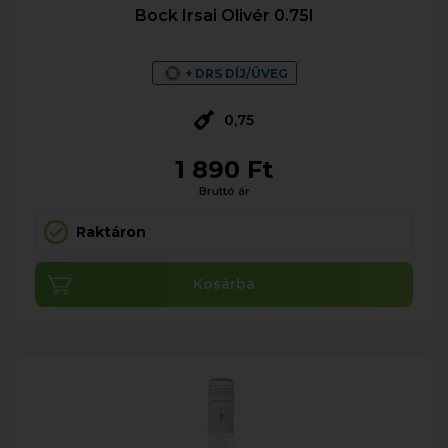
Bock Irsai Olivér 0.75l
+ DRS DÍJ/ÜVEG
0,75
1 890 Ft
Bruttó ár
Raktáron
Kosárba