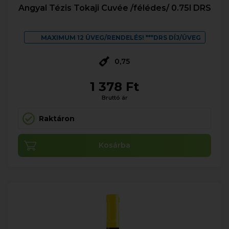
Angyal Tézis Tokaji Cuvée /félédes/ 0.75l DRS
MAXIMUM 12 ÜVEG/RENDELÉS! ***DRS DÍJ/ÜVEG
0,75
1 378 Ft
Bruttó ár
Raktáron
Kosárba