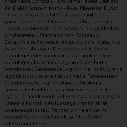
Amerikából. Concha y Toro, Santa Helena, Casillero
del Diablo. Spanyol borok – Rioja, Ribera del Duero,
Priorat és más appellation-ok tempranillo és
garnacha szőlőből. Olasz borok – Chianti, Barolo,
Brunello di Montalcino és Amarone a legjobb olasz
pincészetektől. Francia borok – Bordeaux,
Burgundia és Provence válogatott borai, classzikus
és modern stílusban. Desszertborok és Sherry –
különleges édes borok vacsorák, sajtok mellé és
különleges alkalmakra. Hogyan válassz bort?
Vörösbornak Cabernet Sauvignon, Merlot és Syrah a
legjobb húsok és érlelt sajtok mellé. Fehérbornak
Chardonnay, Sauvignon Blanc és Riesling a
könnyebb ételekhez. Rozé bor remek választás
nyáron és aperitivként. A desszertborok és pezsgők
ünnepi alkalmakra és édességekhez kínálnak
tökéletes párosítást. Rendelj online a Vitexim
webáruházból – ingyenes kiszállítás 35 000 Ft
feletti rendelésnél!