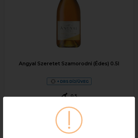
Angyal Szeretet Szamorodni (Édes) 0.5l
+ DRS DÍJ/ÜVEG
0,5
2 100 Ft
Bruttó ár
Raktáron