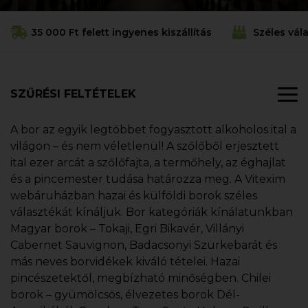
35 000 Ft felett ingyenes kiszállítás
Széles vál
SZŰRÉSI FELTÉTELEK
A bor az egyik legtöbbet fogyasztott alkoholos ital a
világon – és nem véletlenül! A szőlőből erjesztett
ital ezer arcát a szőlőfajta, a termőhely, az éghajlat
és a pincemester tudása határozza meg. A Vitexim
webáruházban hazai és külföldi borok széles
választékát kínáljuk. Bor kategóriák kínálatunkban
Magyar borok – Tokaji, Egri Bikavér, Villányi
Cabernet Sauvignon, Badacsonyi Szürkebarát és
más neves borvidékek kiváló tételei. Hazai
pincészetektől, megbízható minőségben. Chilei
borok – gyümölcsös, élvezetes borok Dél-