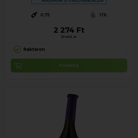
MAXIMUM 12 ÜVEG/RENDELÉS!
0,75
11%
2 274 Ft
Bruttó ár
Raktáron
Kosárba