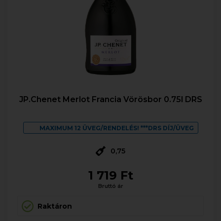
JP.Chenet Merlot Francia Vörösbor 0.75l DRS
MAXIMUM 12 ÜVEG/RENDELÉS! ***DRS DÍJ/ÜVEG
0,75
1 719 Ft
Bruttó ár
Raktáron