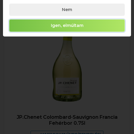
Nem
Igen, elmúltam
JP.Chenet Colombard-Sauvignon Francia
Fehérbor 0.75l