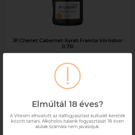
JP.Chenet Cabernet-Syrah Francia Vörösbor
0.75l
MAXIMUM 12 ÜVEG/RENDELÉS!
0,75
13%
2 274 Ft
Bruttó ár
Elmúltál 18 éves?
Raktáron
A Vitexim elhivatott az italfogyasztást kulturált keretek
között tartani. Alkoholos italaink fogyasztását 18 éven
Kosárba
aluliak számára nem javasoljuk.