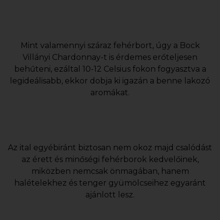
Mint valamennyi száraz fehérbort, úgy a Bock
Villányi Chardonnay-t is érdemes erőteljesen
behűteni, ezáltal 10-12 Celsius fokon fogyasztva a
legideálisabb, ekkor dobja ki igazán a benne lakozó
aromákat.
Az ital egyébiránt biztosan nem okoz majd csalódást
az érett és minőségi fehérborok kedvelőinek,
miközben nemcsak önmagában, hanem
halételekhez és tenger gyümölcseihez egyaránt
ajánlott lesz.