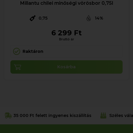
Millantu chilei minőségi vörösbor 0,75l
0,75
14%
6 299 Ft
Bruttó ár
Raktáron
Kosárba
35 000 Ft felett ingyenes kiszállítás
Széles vál