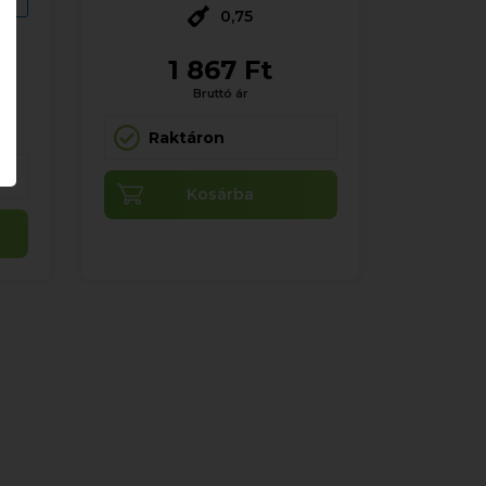
0,75
1 867 Ft
Bruttó ár
Raktáron
Kosárba