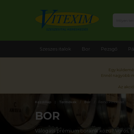
Szeszes italok
Bor
Pezsgő
Pá
Egy küldemén
Ennél nagyobb me
Az akci
Kezdőlap
Termékek
Bor
Feind Pincészet
BOR
Válogass prémium boraink közül! Vörös, fe