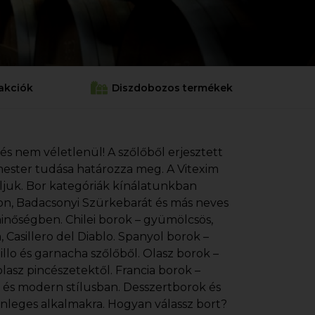
akciók
Diszdobozos termékek
 és nem véletlenül! A szőlőből erjesztett
cemester tudása határozza meg. A Vitexim
áljuk. Bor kategóriák kínálatunkban
gnon, Badacsonyi Szürkebarát és más neves
minőségben. Chilei borok – gyümölcsös,
Casillero del Diablo. Spanyol borok –
illo és garnacha szőlőből. Olasz borok –
lasz pincészetektől. Francia borok –
s és modern stílusban. Desszertborok és
önleges alkalmakra. Hogyan válassz bort?