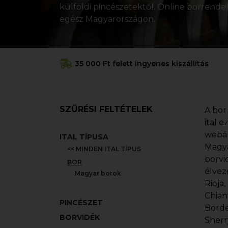
külföldi pincészetektől. Online borrendelé
egész Magyarországon.
35 000 Ft felett ingyenes kiszállítás
SZŰRÉSI FELTÉTELEK
A bor
ital 
webár
ITAL TÍPUSA
Magya
<< MINDEN ITAL TÍPUS
borvi
BOR
élvez
Magyar borok
Rioja
Chian
PINCÉSZET
Borde
BORVIDÉK
Sherr