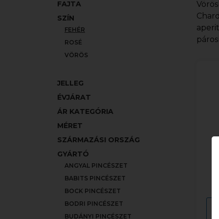
FAJTA
Vörös
Chard
SZÍN
aperi
FEHÉR
páros
ROSÉ
VÖRÖS
JELLEG
ÉVJÁRAT
ÁR KATEGÓRIA
MÉRET
SZÁRMAZÁSI ORSZÁG
GYÁRTÓ
ANGYAL PINCÉSZET
F
BABITS PINCÉSZET
BOCK PINCÉSZET
BODRI PINCÉSZET
BUDÁNYI PINCÉSZET