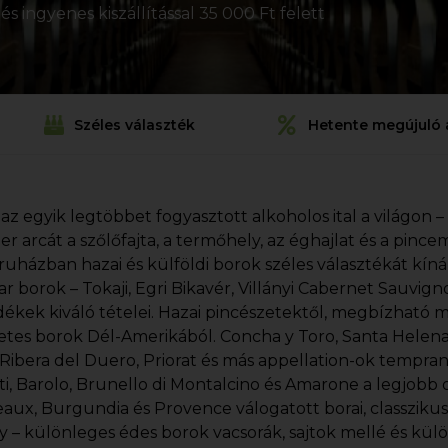
s ingyenes kiszállítással 35 000 Ft felett
Széles választék
Hetente megújuló 
 az egyik legtöbbet fogyasztott alkoholos ital a világon –
ezer arcát a szőlőfajta, a termőhely, az éghajlat és a pin
uházban hazai és külföldi borok széles választékát kín
r borok – Tokaji, Egri Bikavér, Villányi Cabernet Sauvi
dékek kiváló tételei. Hazai pincészetektől, megbízható 
etes borok Dél-Amerikából. Concha y Toro, Santa Helena, 
, Ribera del Duero, Priorat és más appellation-ok tempran
ti, Barolo, Brunello di Montalcino és Amarone a legjobb o
aux, Burgundia és Provence válogatott borai, classziku
y – különleges édes borok vacsorák, sajtok mellé és kül