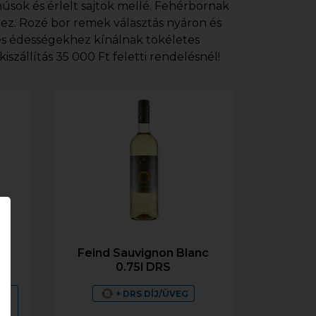
úsok és érlelt sajtok mellé. Fehérbornak
ez. Rozé bor remek választás nyáron és
és édességekhez kínálnak tökéletes
szállítás 35 000 Ft feletti rendelésnél!
5l
Feind Sauvignon Blanc
0.75l DRS
+ DRS DÍJ/ÜVEG
RS