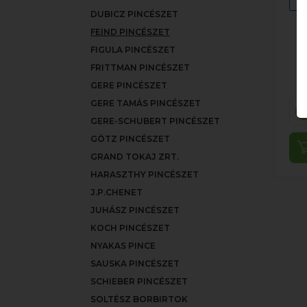
DUBICZ PINCÉSZET
FEIND PINCÉSZET
FIGULA PINCÉSZET
FRITTMAN PINCÉSZET
GERE PINCÉSZET
GERE TAMÁS PINCÉSZET
GERE-SCHUBERT PINCÉSZET
GÖTZ PINCÉSZET
GRAND TOKAJ ZRT.
HARASZTHY PINCÉSZET
J.P.CHENET
JUHÁSZ PINCÉSZET
KOCH PINCÉSZET
NYAKAS PINCE
SAUSKA PINCÉSZET
SCHIEBER PINCÉSZET
SOLTÉSZ BORBIRTOK