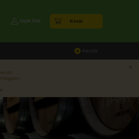
esés
Saját fiók
Kosár
Akciók
%
×
rtendő.
l függően.
k!