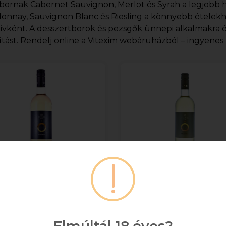
bornak Cabernet Sauvignon, Merlot és Syrah a legjobb h
onnay, Sauvignon Blanc és Riesling a könnyebb ételekh
tivként. A desszertborok és pezsgők ünnepi alkalmakra 
ítást. Rendelj online a Vitexim webáruházból – ingyenes ki
eind Irsai Olivér 0.75l
Feind Olaszrizling 0.7
DRS
DRS
MAXIMUM 12
MAXIMUM 12
ÜVEG/RENDELÉS! ***DRS
ÜVEG/RENDELÉS! ***D