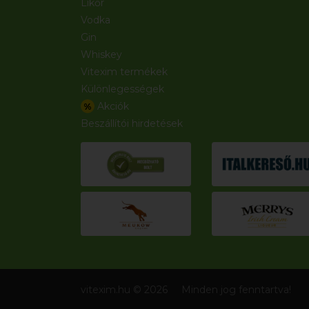
Likőr
Vodka
Gin
Whiskey
Vitexim termékek
Különlegességek
Akciók
%
Beszállítói hirdetések
vitexim.hu © 2026
Minden jog fenntartva!