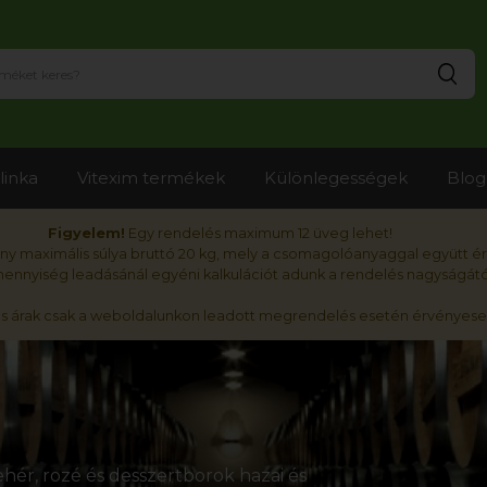
Ker
linka
Vitexim termékek
Különlegességek
Blog
Figyelem!
Egy rendelés maximum 12 üveg lehet!
y maximális súlya bruttó 20 kg, mely a csomagolóanyaggal együtt é
nnyiség leadásánál egyéni kalkulációt adunk a rendelés nagyságátó
ós árak csak a weboldalunkon leadott megrendelés esetén érvényese
hér, rozé és desszertborok hazai és