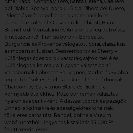
Amerikából. Concha y Toro, Santa Helena, Casillero
del Diablo. Spanyol borok – Rioja, Ribera del Duero,
Priorat és más appellation-ok tempranillo és
garnacha szőlőből. Olasz borok – Chianti, Barolo,
Brunello di Montalcino és Amarone a legjobb olasz
pincészetektől. Francia borok – Bordeaux,
Burgundia és Provence válogatott borai, classzikus
és modern stílusban. Desszertborok és Sherry –
különleges édes borok vacsorák, sajtok mellé és
különleges alkalmakra. Hogyan válassz bort?
Vörösbornak Cabernet Sauvignon, Merlot és Syrah a
legjobb húsok és érlelt sajtok mellé. Fehérbornak
Chardonnay, Sauvignon Blanc és Riesling a
könnyebb ételekhez. Rozé bor remek választás
nyáron és aperitivként. A desszertborok és pezsgők
ünnepi alkalmakra és édességekhez kínálnak
tökéletes párosítást. Rendelj online a Vitexim
webáruházból – ingyenes kiszállítás 35 000 Ft
feletti rendelésnél!