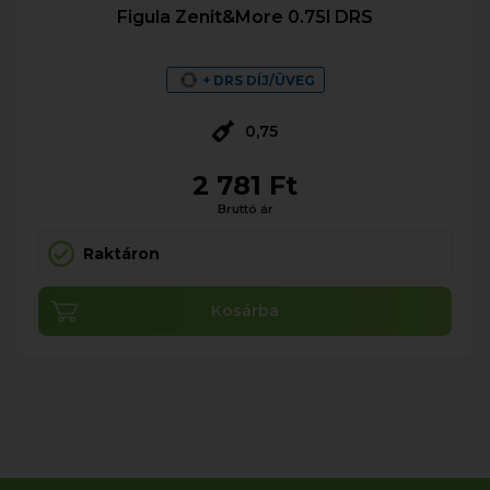
Figula Zenit&More 0.75l DRS
+ DRS DÍJ/ÜVEG
0,75
2 781 Ft
Bruttó ár
Raktáron
Kosárba