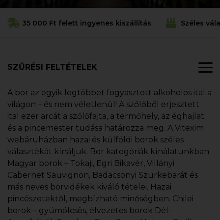
35 000 Ft felett ingyenes kiszállítás
Széles vál
SZŰRÉSI FELTÉTELEK
A bor az egyik legtöbbet fogyasztott alkoholos ital a
világon – és nem véletlenül! A szőlőből erjesztett
ital ezer arcát a szőlőfajta, a termőhely, az éghajlat
és a pincemester tudása határozza meg. A Vitexim
webáruházban hazai és külföldi borok széles
választékát kínáljuk. Bor kategóriák kínálatunkban
Magyar borok – Tokaji, Egri Bikavér, Villányi
Cabernet Sauvignon, Badacsonyi Szürkebarát és
más neves borvidékek kiváló tételei. Hazai
pincészetektől, megbízható minőségben. Chilei
borok – gyümölcsös, élvezetes borok Dél-