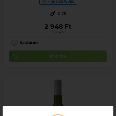
+ DRS DÍJ/ÜVEG
0,75
2 948 Ft
Bruttó ár
Raktáron
Kosárba