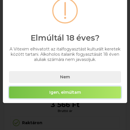
Elmúltál 18 éves?
A Vitexim elhivatott az italfogyasztást kulturált keretek
között tartani. Alkoholos italaink fogyasztását 18 éven
aluliak számára nem javasoljuk.
Figula Sauvignon Blanc 0.75l DRS
Nem
+ DRS DÍJ/ÜVEG
0,75
Igen, elmúltam
3 566 Ft
Bruttó ár
Raktáron