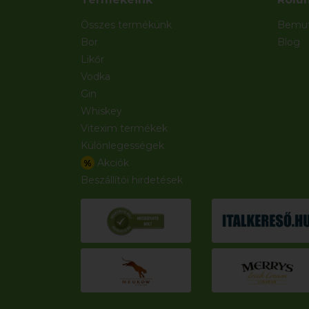
Összes termékünk
Bemut
Bor
Blog
Likőr
Vodka
Gin
Whiskey
Vitexim termékek
Különlegességek
Akciók
%
Beszállítói hirdetések