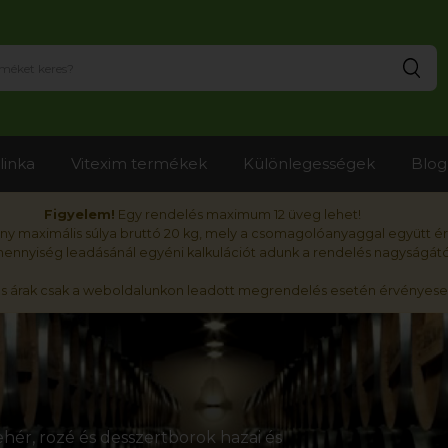
Ker
linka
Vitexim termékek
Különlegességek
Blog
Figyelem!
Egy rendelés maximum 12 üveg lehet!
y maximális súlya bruttó 20 kg, mely a csomagolóanyaggal együtt é
nnyiség leadásánál egyéni kalkulációt adunk a rendelés nagyságátó
ós árak csak a weboldalunkon leadott megrendelés esetén érvényese
hér, rozé és desszertborok hazai és