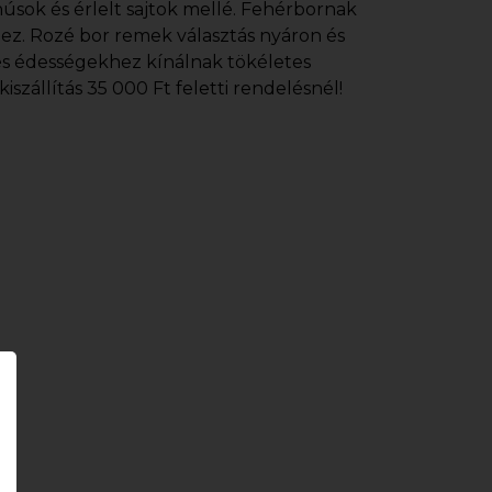
úsok és érlelt sajtok mellé. Fehérbornak
ez. Rozé bor remek választás nyáron és
és édességekhez kínálnak tökéletes
szállítás 35 000 Ft feletti rendelésnél!