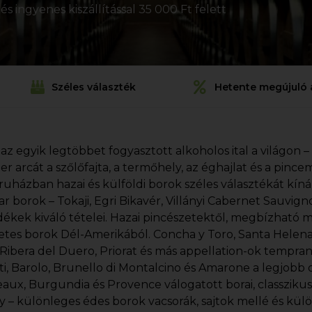
s ingyenes kiszállítással 35 000 Ft felett
Széles választék
Hetente megújuló 
 az egyik legtöbbet fogyasztott alkoholos ital a világon –
ezer arcát a szőlőfajta, a termőhely, az éghajlat és a pin
uházban hazai és külföldi borok széles választékát kín
r borok – Tokaji, Egri Bikavér, Villányi Cabernet Sauvi
dékek kiváló tételei. Hazai pincészetektől, megbízható 
etes borok Dél-Amerikából. Concha y Toro, Santa Helena, 
, Ribera del Duero, Priorat és más appellation-ok tempran
ti, Barolo, Brunello di Montalcino és Amarone a legjobb o
aux, Burgundia és Provence válogatott borai, classziku
y – különleges édes borok vacsorák, sajtok mellé és kül