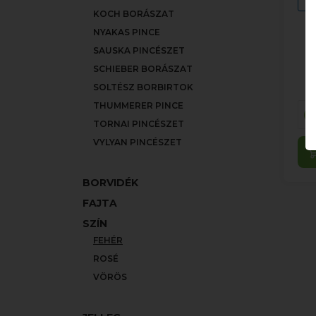
KOCH BORÁSZAT
NYAKAS PINCE
SAUSKA PINCÉSZET
SCHIEBER BORÁSZAT
SOLTÉSZ BORBIRTOK
THUMMERER PINCE
TORNAI PINCÉSZET
VYLYAN PINCÉSZET
BORVIDÉK
FAJTA
SZÍN
FEHÉR
ROSÉ
VÖRÖS