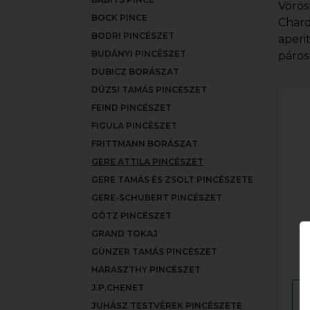
Vörös
BOCK PINCE
Chard
BODRI PINCÉSZET
aperi
BUDÁNYI PINCÉSZET
páros
DUBICZ BORÁSZAT
DÚZSI TAMÁS PINCÉSZET
FEIND PINCÉSZET
FIGULA PINCÉSZET
FRITTMANN BORÁSZAT
GERE ATTILA PINCÉSZET
GERE TAMÁS ÉS ZSOLT PINCÉSZETE
GERE-SCHUBERT PINCÉSZET
GÖTZ PINCÉSZET
GRAND TOKAJ
G
GÜNZER TAMÁS PINCÉSZET
HARASZTHY PINCÉSZET
J.P.CHENET
JUHÁSZ TESTVÉREK PINCÉSZETE