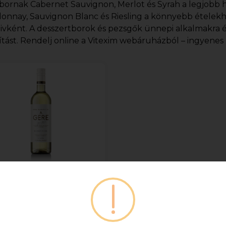
bornak Cabernet Sauvignon, Merlot és Syrah a legjobb h
onnay, Sauvignon Blanc és Riesling a könnyebb ételekh
tivként. A desszertborok és pezsgők ünnepi alkalmakra 
ítást. Rendelj online a Vitexim webáruházból – ingyenes ki
ere Attila Olaszrizling
0.75l DRS
MAXIMUM 12
ÜVEG/RENDELÉS! ***DRS