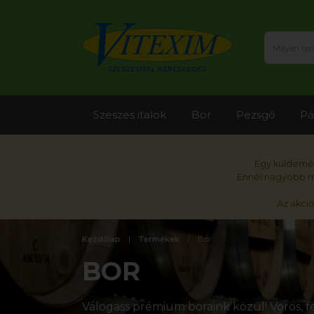
Szeszes italok
Bor
Pezsgő
Pá
Egy küldemén
Ennél nagyobb me
Az akci
Kezdőlap
Termékek
Bor
BOR
Válogass prémium boraink közül! Vörös, fe