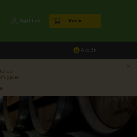
esés
Saját fiók
Kosár
Akciók
%
×
rtendő.
l függően.
k!