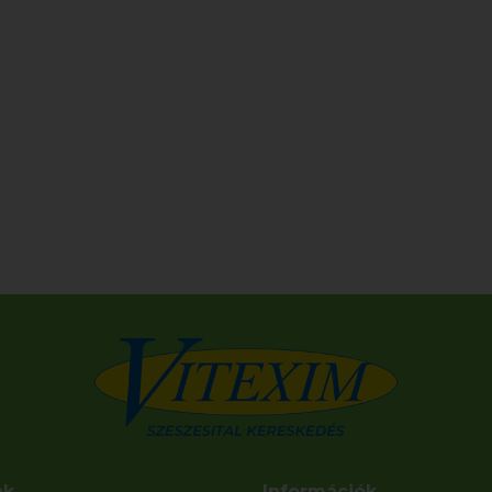
nk
Információk