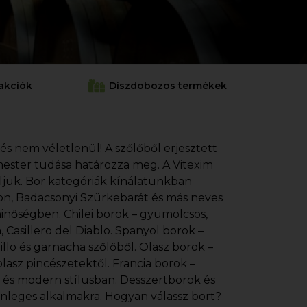
akciók
Diszdobozos termékek
 és nem véletlenül! A szőlőből erjesztett
cemester tudása határozza meg. A Vitexim
áljuk. Bor kategóriák kínálatunkban
gnon, Badacsonyi Szürkebarát és más neves
minőségben. Chilei borok – gyümölcsös,
Casillero del Diablo. Spanyol borok –
illo és garnacha szőlőből. Olasz borok –
lasz pincészetektől. Francia borok –
s és modern stílusban. Desszertborok és
önleges alkalmakra. Hogyan válassz bort?