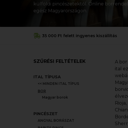
külföldi pincészetektől. Online borrendelé
egész Magyarországon.
35 000 Ft felett ingyenes kiszállítás
SZŰRÉSI FELTÉTELEK
A bor
ital 
webár
ITAL TÍPUSA
Magya
<< MINDEN ITAL TÍPUS
borvi
BOR
élvez
Magyar borok
Rioja
Chian
PINCÉSZET
Borde
ANGYAL BORÁSZAT
Sherr
BABITS PINCE