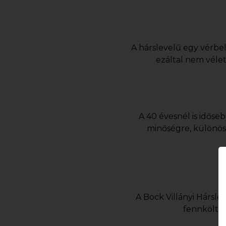
A hárslevelű egy vérbel
ezáltal nem vélet
A 40 évesnél is idős
minőségre, különös
A Bock Villányi Hársle
fennkölt j