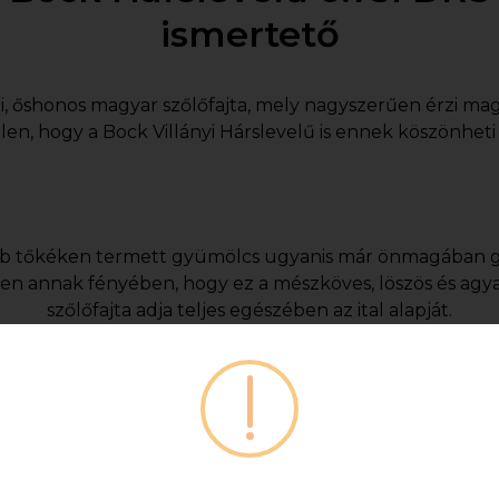
ismertető
i, őshonos magyar szőlőfajta, mely nagyszerűen érzi magá
len, hogy a Bock Villányi Hárslevelű is ennek köszönheti
ebb tőkéken termett gyümölcs ugyanis már önmagában 
en annak fényében, hogy ez a mészköves, löszös és agya
szőlőfajta adja teljes egészében az ital alapját.
velű kellemesen szalmasárga árnyalattal rendelkezik, má
elleget mutat, de illatában és aromájában képes kiteljese