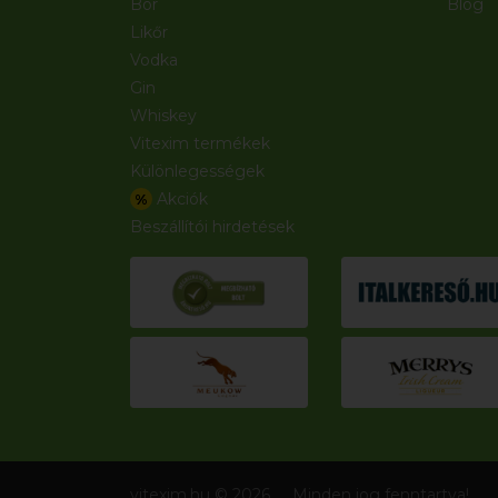
Bor
Blog
Likőr
Vodka
Gin
Whiskey
Vitexim termékek
Különlegességek
Akciók
%
Beszállítói hirdetések
vitexim.hu © 2026
Minden jog fenntartva!