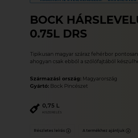
BOCK HÁRSLEVEL
0.75L DRS
Tipikusan magyar száraz fehérbor pontosan
ahogyan csak ebből a szőlőfajtából készülhe
Származási ország:
Magyarország
Gyártó:
Bock Pincészet
0,75 L
KISZERELÉS
Részletes leírás
A termékhez ajánljuk