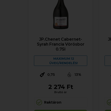
JP.Chenet Cabernet-
J
Syrah Francia Vörösbor
0.75l
MAXIMUM 12
ÜVEG/RENDELÉS!
0,75
13%
2 274 Ft
Bruttó ár
Raktáron