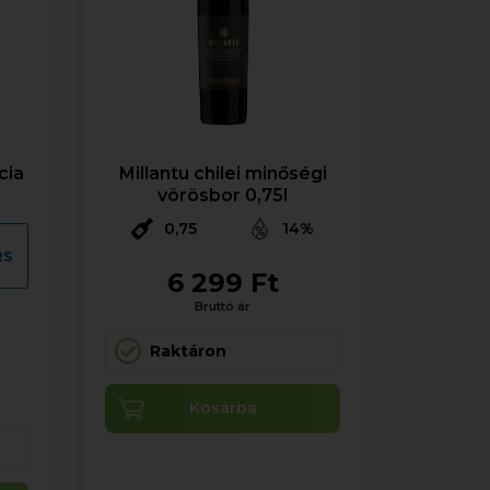
cia
Millantu chilei minőségi
vörösbor 0,75l
0,75
14%
RS
6 299 Ft
Bruttó ár
Raktáron
Kosárba