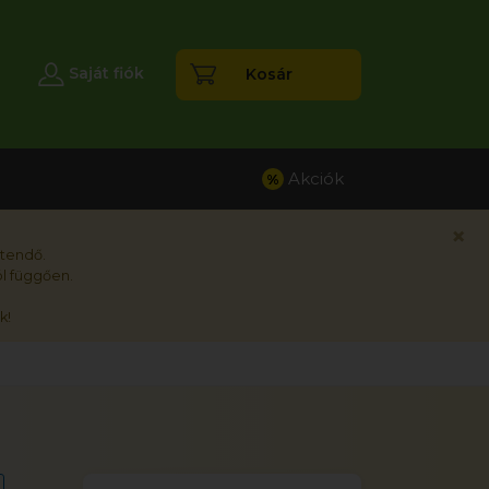
esés
Saját fiók
Kosár
Akciók
%
×
rtendő.
l függően.
k!