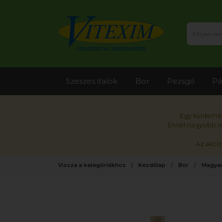
Szeszes italok
Bor
Pezsgő
Pá
Egy küldemén
Ennél nagyobb me
Az akci
Vissza a kategóriákhoz
Kezdőlap
Bor
Magyar