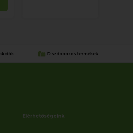
akciók
Diszdobozos termékek
Elérhetőségeink