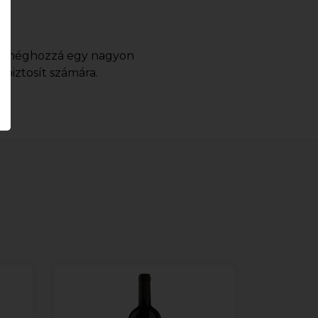
k, méghozzá egy nagyon
 biztosít számára.