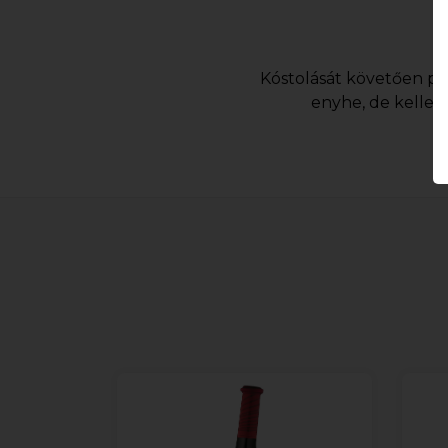
Kóstolását követően p
enyhe, de kelleme