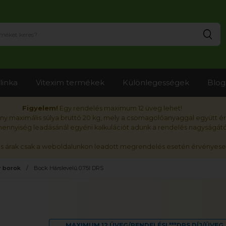
Ker
linka
Vitexim termékek
Különlegességek
Blog
Figyelem!
Egy rendelés maximum 12 üveg lehet!
y maximális súlya bruttó 20 kg, mely a csomagolóanyaggal együtt é
nnyiség leadásánál egyéni kalkulációt adunk a rendelés nagyságátó
ós árak csak a weboldalunkon leadott megrendelés esetén érvényese
 borok
Bock Hárslevelű 0.75l DRS
MAXIMUM 12 ÜVEG/RENDELÉS! ***DRS DÍJ/ÜVEG