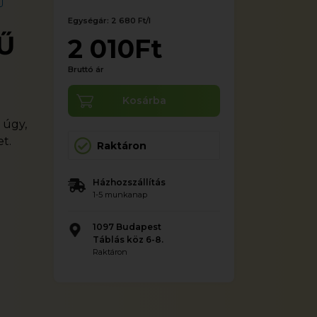
Egységár: 2 680 Ft/l
Ű
2 010Ft
Bruttó ár
Kosárba
 úgy,
t.
Raktáron
Házhozszállítás
1-5 munkanap
1097 Budapest
Táblás köz 6-8.
Raktáron