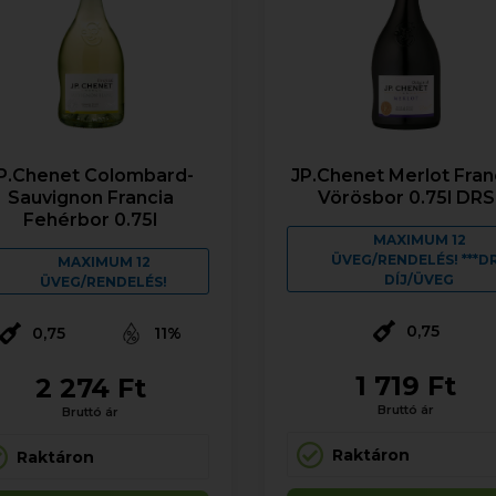
P.Chenet Colombard-
JP.Chenet Merlot Fran
Sauvignon Francia
Vörösbor 0.75l DRS
Fehérbor 0.75l
MAXIMUM 12
ÜVEG/RENDELÉS! ***D
MAXIMUM 12
DÍJ/ÜVEG
ÜVEG/RENDELÉS!
0,75
0,75
11%
1 719 Ft
2 274 Ft
Bruttó ár
Bruttó ár
Raktáron
Raktáron