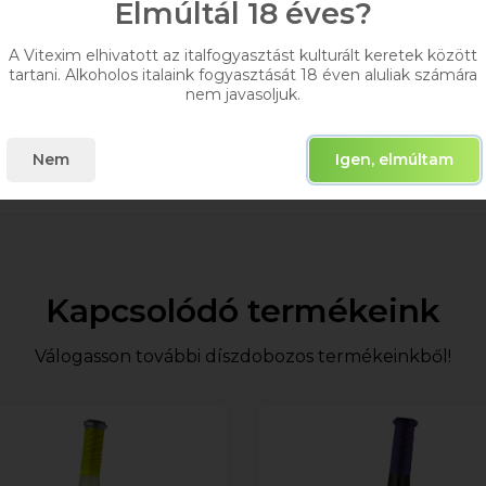
Elmúltál 18 éves?
A Vitexim elhivatott az italfogyasztást kulturált keretek között
tartani. Alkoholos italaink fogyasztását 18 éven aluliak számára
éldául határozottan megjelennek benne a hársas jegye
nem javasoljuk.
s citrusossággal karöltve, ami határozottan friss érzetet
Nem
Igen, elmúltam
Kapcsolódó termékeink
Válogasson további díszdobozos termékeinkből!