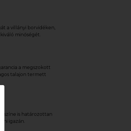
t a villányi borvidéken,
 kiváló minőségét.
garancia a megszokott
gos talajon termett
r színe is határozottan
dni igazán.