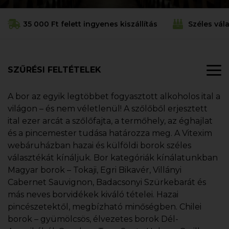
35 000 Ft felett ingyenes kiszállítás
Széles vál
SZŰRÉSI FELTÉTELEK
A bor az egyik legtöbbet fogyasztott alkoholos ital a
világon – és nem véletlenül! A szőlőből erjesztett
ital ezer arcát a szőlőfajta, a termőhely, az éghajlat
és a pincemester tudása határozza meg. A Vitexim
webáruházban hazai és külföldi borok széles
választékát kínáljuk. Bor kategóriák kínálatunkban
Magyar borok – Tokaji, Egri Bikavér, Villányi
Cabernet Sauvignon, Badacsonyi Szürkebarát és
más neves borvidékek kiváló tételei. Hazai
pincészetektől, megbízható minőségben. Chilei
borok – gyümölcsös, élvezetes borok Dél-