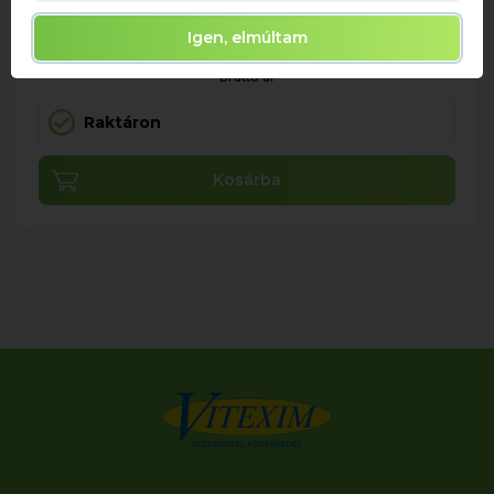
Igen, elmúltam
3 065 Ft
Bruttó ár
Raktáron
Kosárba