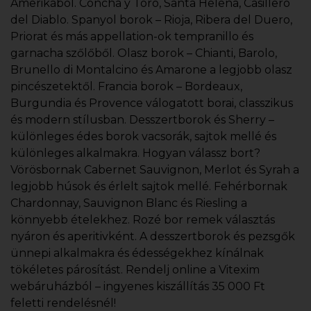
Amerikából. Concha y Toro, Santa Helena, Casillero
del Diablo. Spanyol borok – Rioja, Ribera del Duero,
Priorat és más appellation-ok tempranillo és
garnacha szőlőből. Olasz borok – Chianti, Barolo,
Brunello di Montalcino és Amarone a legjobb olasz
pincészetektől. Francia borok – Bordeaux,
Burgundia és Provence válogatott borai, classzikus
és modern stílusban. Desszertborok és Sherry –
különleges édes borok vacsorák, sajtok mellé és
különleges alkalmakra. Hogyan válassz bort?
Vörösbornak Cabernet Sauvignon, Merlot és Syrah a
legjobb húsok és érlelt sajtok mellé. Fehérbornak
Chardonnay, Sauvignon Blanc és Riesling a
könnyebb ételekhez. Rozé bor remek választás
nyáron és aperitivként. A desszertborok és pezsgők
ünnepi alkalmakra és édességekhez kínálnak
tökéletes párosítást. Rendelj online a Vitexim
webáruházból – ingyenes kiszállítás 35 000 Ft
feletti rendelésnél!