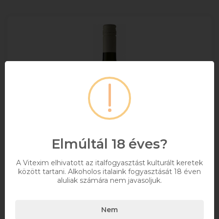
Elmúltál 18 éves?
A Vitexim elhivatott az italfogyasztást kulturált keretek
között tartani. Alkoholos italaink fogyasztását 18 éven
aluliak számára nem javasoljuk.
Thummerer Egri Muskotáy 0,75l
Nem
0,75