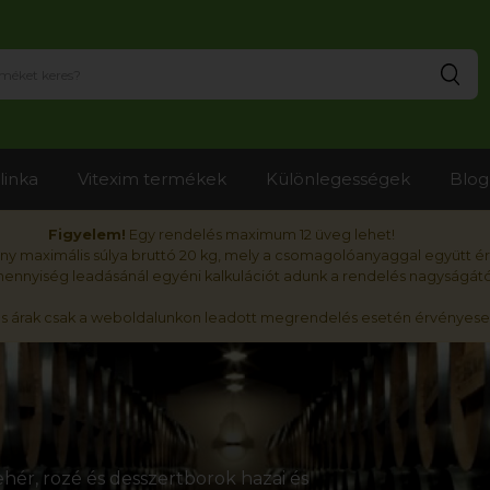
Ker
linka
Vitexim termékek
Különlegességek
Blog
Figyelem!
Egy rendelés maximum 12 üveg lehet!
y maximális súlya bruttó 20 kg, mely a csomagolóanyaggal együtt é
nnyiség leadásánál egyéni kalkulációt adunk a rendelés nagyságátó
ós árak csak a weboldalunkon leadott megrendelés esetén érvényese
hér, rozé és desszertborok hazai és