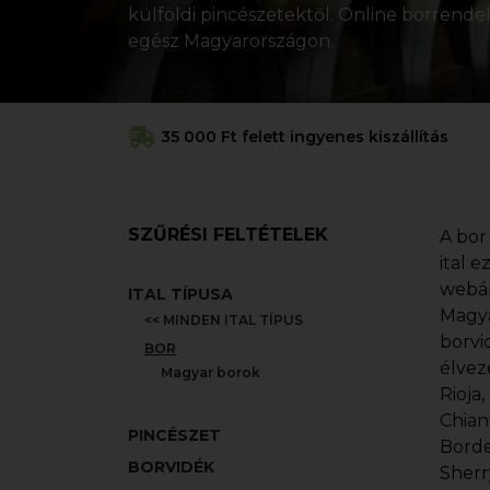
külföldi pincészetektől. Online borrendelé
egész Magyarországon.
35 000 Ft felett ingyenes kiszállítás
SZŰRÉSI FELTÉTELEK
A bor
ital 
webár
ITAL TÍPUSA
Magya
<< MINDEN ITAL TÍPUS
borvi
BOR
élvez
Magyar borok
Rioja
Chian
PINCÉSZET
Borde
BORVIDÉK
Sherr