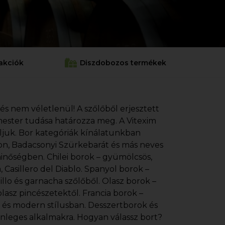
akciók
Diszdobozos termékek
 és nem véletlenül! A szőlőből erjesztett
cemester tudása határozza meg. A Vitexim
áljuk. Bor kategóriák kínálatunkban
gnon, Badacsonyi Szürkebarát és más neves
minőségben. Chilei borok – gyümölcsös,
Casillero del Diablo. Spanyol borok –
illo és garnacha szőlőből. Olasz borok –
lasz pincészetektől. Francia borok –
s és modern stílusban. Desszertborok és
önleges alkalmakra. Hogyan válassz bort?