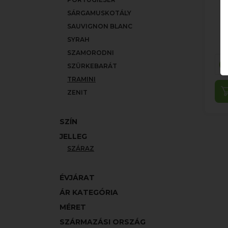
SÁRGAMUSKOTÁLY
SAUVIGNON BLANC
SYRAH
SZAMORODNI
SZÜRKEBARÁT
TRAMINI
ZENIT
SZÍN
JELLEG
SZÁRAZ
ÉVJÁRAT
ÁR KATEGÓRIA
MÉRET
SZÁRMAZÁSI ORSZÁG