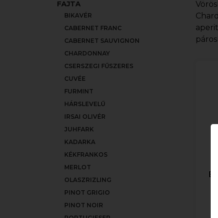
FAJTA
Vörös
Chard
BIKAVÉR
aperi
CABERNET FRANC
páros
CABERNET SAUVIGNON
CHARDONNAY
CSERSZEGI FŰSZERES
CUVÉE
FURMINT
HÁRSLEVELŰ
IRSAI OLIVÉR
JUHFARK
KADARKA
KÉKFRANKOS
MERLOT
Bo
OLASZRIZLING
PINOT GRIGIO
PINOT NOIR
PORTUGIESER