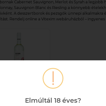
bornak Cabernet Sauvignon, Merlot és Syrah a legjobb h
onnay, Sauvignon Blanc és Riesling a könnyebb ételekh
tivként. A desszertborok és pezsgők ünnepi alkalmakra 
ítást. Rendelj online a Vitexim webáruházból – ingyenes ki
dri Szekszárdi "Zsófi"
Tramini 0.75l DRS
Elmúltál 18 éves?
+ DRS DÍJ/ÜVEG