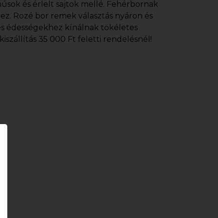
úsok és érlelt sajtok mellé. Fehérbornak
ez. Rozé bor remek választás nyáron és
és édességekhez kínálnak tökéletes
szállítás 35 000 Ft feletti rendelésnél!