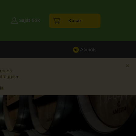
esés
Saját fiók
Kosár
Akciók
%
×
rtendő.
l függően.
k!