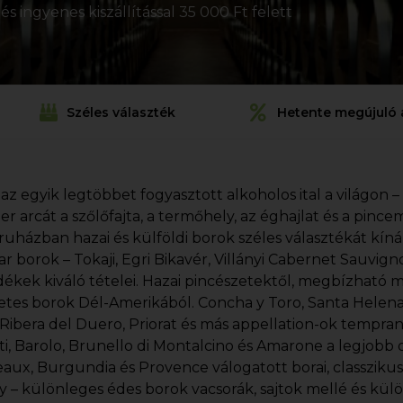
s ingyenes kiszállítással 35 000 Ft felett
Széles választék
Hetente megújuló 
 az egyik legtöbbet fogyasztott alkoholos ital a világon –
ezer arcát a szőlőfajta, a termőhely, az éghajlat és a pin
uházban hazai és külföldi borok széles választékát kín
r borok – Tokaji, Egri Bikavér, Villányi Cabernet Sauvi
dékek kiváló tételei. Hazai pincészetektől, megbízható 
etes borok Dél-Amerikából. Concha y Toro, Santa Helena, 
, Ribera del Duero, Priorat és más appellation-ok tempran
ti, Barolo, Brunello di Montalcino és Amarone a legjobb o
aux, Burgundia és Provence válogatott borai, classziku
y – különleges édes borok vacsorák, sajtok mellé és kül