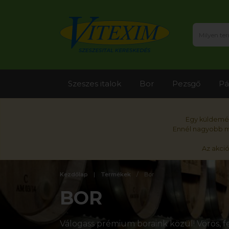
Szeszes italok
Bor
Pezsgő
Pá
Egy küldemén
Ennél nagyobb me
Az akci
Kezdőlap
Termékek
Bor
BOR
Válogass prémium boraink közül! Vörös, fe