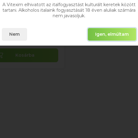
A Vitexim elhivatott az italfogyasztást kulturált keretek között
0,75
tartani. Alkoholos italaink fogyasztását 18 éven aluliak számára
nem javasoljuk.
1 670 Ft
Bruttó ár
Nem
Igen, elmúltam
Raktáron
Kosárba