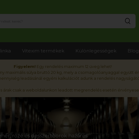
Ker
linka
Vitexim termékek
Különlegességek
Blog
Figyelem!
Egy rendelés maximum 12 üveg lehet!
y maximális súlya bruttó 20 kg, mely a csomagolóanyaggal együtt é
nnyiség leadásánál egyéni kalkulációt adunk a rendelés nagyságátó
ós árak csak a weboldalunkon leadott megrendelés esetén érvényese
hér, rozé és desszertborok hazai és