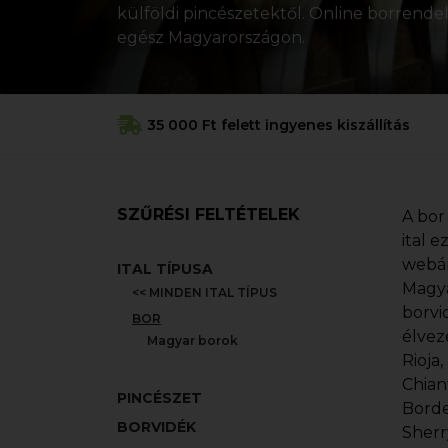
külföldi pincészetektől. Online borrendelé
egész Magyarországon.
35 000 Ft felett ingyenes kiszállítás
SZŰRÉSI FELTÉTELEK
A bor
ital 
webár
ITAL TÍPUSA
Magya
<< MINDEN ITAL TÍPUS
borvi
BOR
élvez
Magyar borok
Rioja
Chian
PINCÉSZET
Borde
BORVIDÉK
Sherr