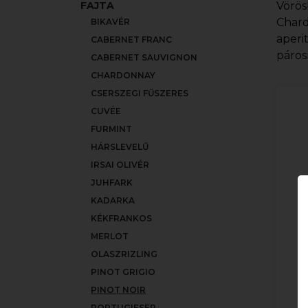
FAJTA
Vörös
Chard
BIKAVÉR
aperi
CABERNET FRANC
páros
CABERNET SAUVIGNON
CHARDONNAY
CSERSZEGI FŰSZERES
CUVÉE
FURMINT
HÁRSLEVELŰ
IRSAI OLIVÉR
JUHFARK
KADARKA
KÉKFRANKOS
MERLOT
T
OLASZRIZLING
PINOT GRIGIO
PINOT NOIR
PORTUGIESER