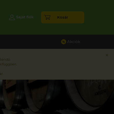
esés
Saját fiók
Kosár
Akciók
%
×
rtendő.
l függően.
k!