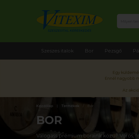
Szeszes italok
Bor
Pezsgő
Pá
Egy küldemén
Ennél nagyobb me
Az akci
Kezdőlap
Termékek
Bor
BOR
Válogass prémium boraink közül! Vörös, fe