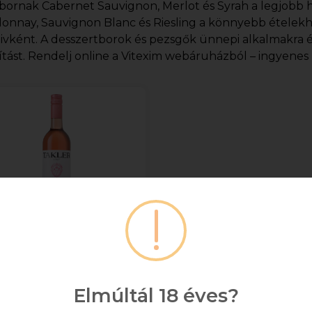
bornak Cabernet Sauvignon, Merlot és Syrah a legjobb h
onnay, Sauvignon Blanc és Riesling a könnyebb ételekh
tivként. A desszertborok és pezsgők ünnepi alkalmakra 
ítást. Rendelj online a Vitexim webáruházból – ingyenes ki
akler Rosé Pinot Noir
0.75l DRS
Elmúltál 18 éves?
+ DRS DÍJ/ÜVEG