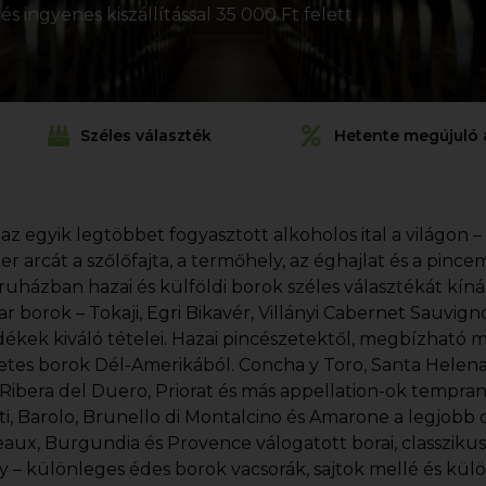
s ingyenes kiszállítással 35 000 Ft felett
Széles választék
Hetente megújuló 
 az egyik legtöbbet fogyasztott alkoholos ital a világon –
ezer arcát a szőlőfajta, a termőhely, az éghajlat és a pin
uházban hazai és külföldi borok széles választékát kín
r borok – Tokaji, Egri Bikavér, Villányi Cabernet Sauvi
dékek kiváló tételei. Hazai pincészetektől, megbízható 
etes borok Dél-Amerikából. Concha y Toro, Santa Helena, 
, Ribera del Duero, Priorat és más appellation-ok tempran
ti, Barolo, Brunello di Montalcino és Amarone a legjobb o
aux, Burgundia és Provence válogatott borai, classziku
y – különleges édes borok vacsorák, sajtok mellé és kül