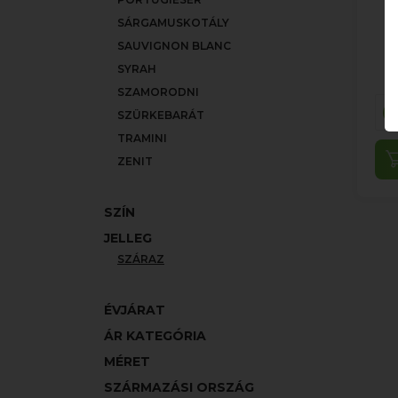
SÁRGAMUSKOTÁLY
SAUVIGNON BLANC
SYRAH
SZAMORODNI
SZÜRKEBARÁT
TRAMINI
ZENIT
SZÍN
JELLEG
SZÁRAZ
ÉVJÁRAT
ÁR KATEGÓRIA
MÉRET
SZÁRMAZÁSI ORSZÁG