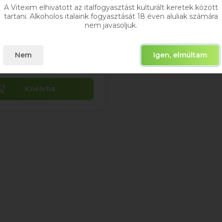
A Vitexim elhivatott az italfogyasztást kulturált keretek között
0,75
tartani. Alkoholos italaink fogyasztását 18 éven aluliak számára
nem javasoljuk.
1 929 Ft
Bruttó ár
Nem
Igen, elmúltam
Raktáron
Kosárba