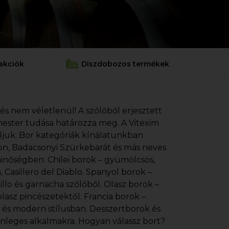
akciók
Diszdobozos termékek
 és nem véletlenül! A szőlőből erjesztett
cemester tudása határozza meg. A Vitexim
áljuk. Bor kategóriák kínálatunkban
gnon, Badacsonyi Szürkebarát és más neves
minőségben. Chilei borok – gyümölcsös,
Casillero del Diablo. Spanyol borok –
illo és garnacha szőlőből. Olasz borok –
lasz pincészetektől. Francia borok –
s és modern stílusban. Desszertborok és
önleges alkalmakra. Hogyan válassz bort?