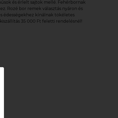
úsok és érlelt sajtok mellé. Fehérbornak
ez. Rozé bor remek választás nyáron és
és édességekhez kínálnak tökéletes
szállítás 35 000 Ft feletti rendelésnél!