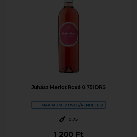
Juhász Merlot Rosé 0.75l DRS
MAXIMUM 12 ÜVEG/RENDELÉS!
0,75
1 200 Ft