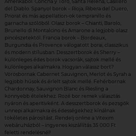
Amerikából. Concha y Toro, Santa Helena, Casillero
del Diablo. Spanyol borok – Rioja, Ribera del Duero,
Priorat és más appellation-ok tempranillo és
garnacha szőlőből. Olasz borok – Chianti, Barolo,
Brunello di Montalcino és Amarone a legjobb olasz
pincészetektől. Francia borok – Bordeaux,
Burgundia és Provence válogatott borai, classzikus
és modern stílusban. Desszertborok és Sherry –
különleges édes borok vacsorák, sajtok mellé és
különleges alkalmakra. Hogyan válassz bort?
Vörösbornak Cabernet Sauvignon, Merlot és Syrah a
legjobb húsok és érlelt sajtok mellé. Fehérbornak
Chardonnay, Sauvignon Blanc és Riesling a
könnyebb ételekhez. Rozé bor remek választás
nyáron és aperitivként. A desszertborok és pezsgők
ünnepi alkalmakra és édességekhez kínálnak
tökéletes párosítást. Rendelj online a Vitexim
webáruházból – ingyenes kiszállítás 35 000 Ft
feletti rendelésnél!