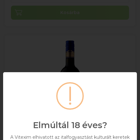
Kosárba
Elmúltál 18 éves?
A Vitexim elhivatott az italfogyasztást kulturált keretek