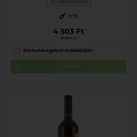
+ DRS DÍJ/ÜVEG
0,75
4 503 Ft
Bruttó ár
Elérhetőségekről érdeklődjön
Kosárba