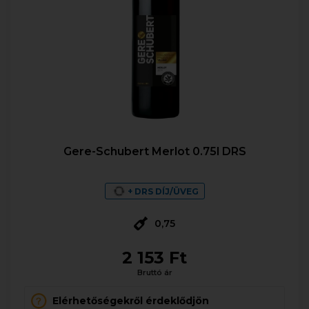
Gere-Schubert Merlot 0.75l DRS
+ DRS DÍJ/ÜVEG
0,75
2 153 Ft
Bruttó ár
Elérhetőségekről érdeklődjön