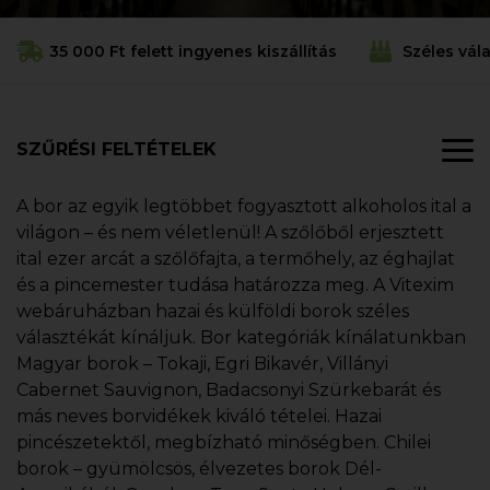
35 000 Ft felett ingyenes kiszállítás
Széles vál
SZŰRÉSI FELTÉTELEK
A bor az egyik legtöbbet fogyasztott alkoholos ital a
világon – és nem véletlenül! A szőlőből erjesztett
ital ezer arcát a szőlőfajta, a termőhely, az éghajlat
és a pincemester tudása határozza meg. A Vitexim
webáruházban hazai és külföldi borok széles
választékát kínáljuk. Bor kategóriák kínálatunkban
Magyar borok – Tokaji, Egri Bikavér, Villányi
Cabernet Sauvignon, Badacsonyi Szürkebarát és
más neves borvidékek kiváló tételei. Hazai
pincészetektől, megbízható minőségben. Chilei
borok – gyümölcsös, élvezetes borok Dél-