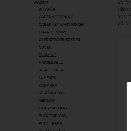
FAJTA
Vörös
Chard
BIKAVÉR
aperi
CABERNET FRANC
páros
CABERNET SAUVIGNON
CHARDONNAY
CSERSZEGI FŰSZERES
CUVÉE
FURMINT
HÁRSLEVELŰ
IRSAI OLIVÉR
JUHFARK
KADARKA
KÉKFRANKOS
MERLOT
OLASZRIZLING
PINOT GRIGIO
PINOT NOIR
PORTUGIESER