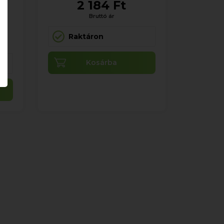
2 184 Ft
Bruttó ár
Raktáron
Kosárba