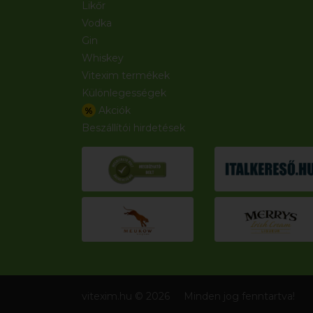
Likőr
Vodka
Gin
Whiskey
Vitexim termékek
Különlegességek
Akciók
%
Beszállítói hirdetések
vitexim.hu © 2026
Minden jog fenntartva!