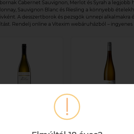
bornak Cabernet Sauvignon, Merlot és Syrah a legjobb h
onnay, Sauvignon Blanc és Riesling a könnyebb ételekh
tivként. A desszertborok és pezsgők ünnepi alkalmakra 
ítást. Rendelj online a Vitexim webáruházból – ingyenes ki
Babits Tokaji Furmint
Grand Tokaj /Terroir
0.75l DRS
Furmint száraz 0.75l 
+ DRS DÍJ/ÜVEG
+ DRS DÍJ/ÜVEG