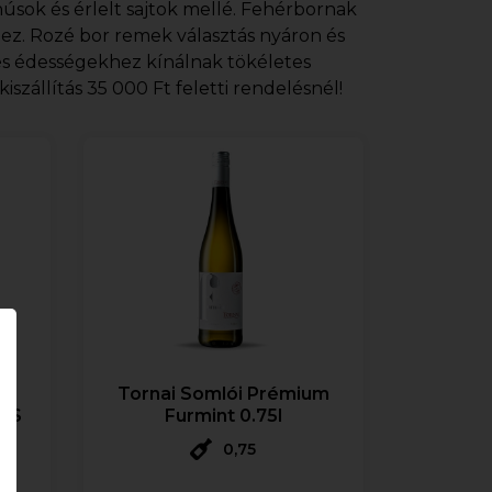
úsok és érlelt sajtok mellé. Fehérbornak
ez. Rozé bor remek választás nyáron és
és édességekhez kínálnak tökéletes
szállítás 35 000 Ft feletti rendelésnél!
/
Tornai Somlói Prémium
DRS
Furmint 0.75l
0,75