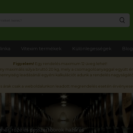
Ker
linka
Vitexim termékek
Különlegességek
Blog
Figyelem!
Egy rendelés maximum 12 üveg lehet!
y maximális súlya bruttó 20 kg, mely a csomagolóanyaggal együtt é
nnyiség leadásánál egyéni kalkulációt adunk a rendelés nagyságátó
ós árak csak a weboldalunkon leadott megrendelés esetén érvényese
hér, rozé és desszertborok hazai és