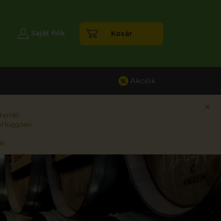
esés
Saját fiók
Kosár
Akciók
%
×
rtendő.
l függően.
k!