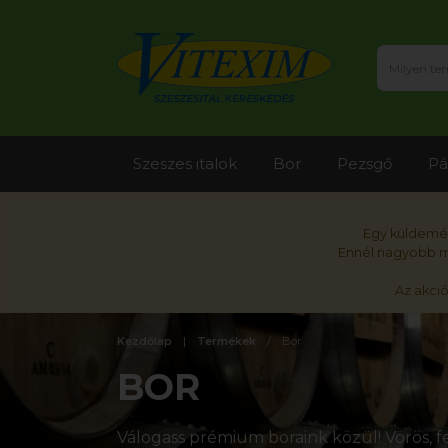
Szeszes italok
Bor
Pezsgő
Pá
Egy küldemén
Ennél nagyobb me
Az akci
Kezdőlap
Termékek
Bor
BOR
Válogass prémium boraink közül! Vörös, fe