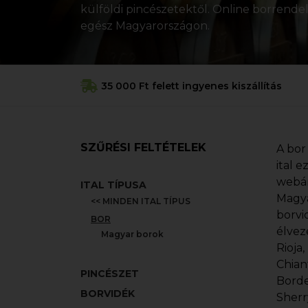
külföldi pincészetektől. Online borrendelé
egész Magyarországon.
35 000 Ft felett ingyenes kiszállítás
SZŰRÉSI FELTÉTELEK
A bor
ital 
webár
ITAL TÍPUSA
Magya
<< MINDEN ITAL TÍPUS
borvi
BOR
élvez
Magyar borok
Rioja
Chian
PINCÉSZET
Borde
BORVIDÉK
Sherr