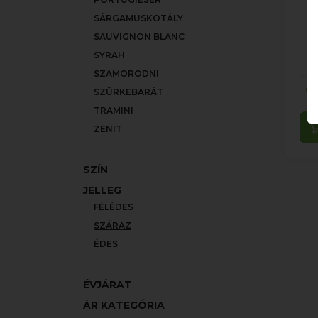
SÁRGAMUSKOTÁLY
SAUVIGNON BLANC
SYRAH
SZAMORODNI
SZÜRKEBARÁT
TRAMINI
ZENIT
SZÍN
JELLEG
FÉLÉDES
SZÁRAZ
ÉDES
ÉVJÁRAT
ÁR KATEGÓRIA