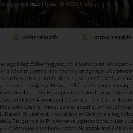
s ingyenes kiszállítással 35 000 Ft felett
Széles választék
Hetente megújuló 
 az egyik legtöbbet fogyasztott alkoholos ital a világon –
ezer arcát a szőlőfajta, a termőhely, az éghajlat és a pin
uházban hazai és külföldi borok széles választékát kín
r borok – Tokaji, Egri Bikavér, Villányi Cabernet Sauvi
dékek kiváló tételei. Hazai pincészetektől, megbízható 
etes borok Dél-Amerikából. Concha y Toro, Santa Helena, 
, Ribera del Duero, Priorat és más appellation-ok tempran
ti, Barolo, Brunello di Montalcino és Amarone a legjobb o
aux, Burgundia és Provence válogatott borai, classziku
y – különleges édes borok vacsorák, sajtok mellé és kül