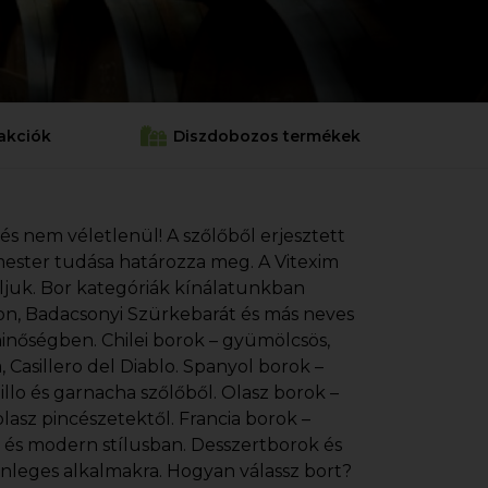
akciók
Diszdobozos termékek
 és nem véletlenül! A szőlőből erjesztett
cemester tudása határozza meg. A Vitexim
áljuk. Bor kategóriák kínálatunkban
gnon, Badacsonyi Szürkebarát és más neves
minőségben. Chilei borok – gyümölcsös,
Casillero del Diablo. Spanyol borok –
illo és garnacha szőlőből. Olasz borok –
lasz pincészetektől. Francia borok –
s és modern stílusban. Desszertborok és
önleges alkalmakra. Hogyan válassz bort?