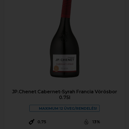
JP.Chenet Cabernet-Syrah Francia Vörösbor
0.75l
MAXIMUM 12 ÜVEG/RENDELÉS!
0,75
13%