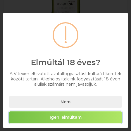
JP.Chenet Colombard-Sauvignon Francia
Fehérbor 0.75l
MAXIMUM 12 ÜVEG/RENDELÉS!
Elmúltál 18 éves?
0,75
11%
A Vitexim elhivatott az italfogyasztást kulturált keretek
között tartani. Alkoholos italaink fogyasztását 18 éven
2 274 Ft
aluliak számára nem javasoljuk.
Bruttó ár
Raktáron
Nem
Kosárba
Igen, elmúltam