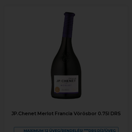
JP.Chenet Merlot Francia Vörösbor 0.75l DRS
MAXIMUM 12 ÜVEG/RENDELÉS! ***DRS DÍJ/ÜVEG