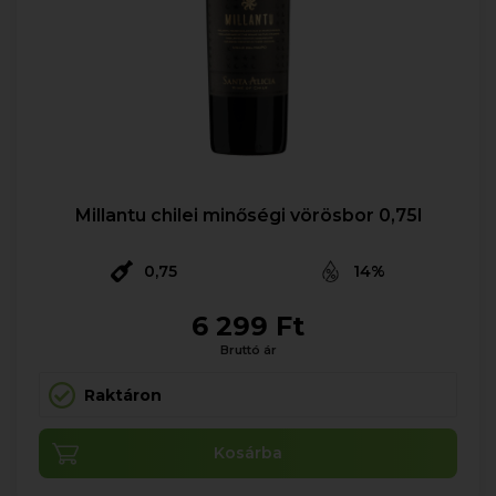
Millantu chilei minőségi vörösbor 0,75l
0,75
14%
6 299 Ft
Bruttó ár
Raktáron
Kosárba