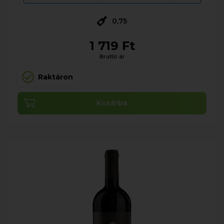
0,75
1 719 Ft
Bruttó ár
Raktáron
Kosárba