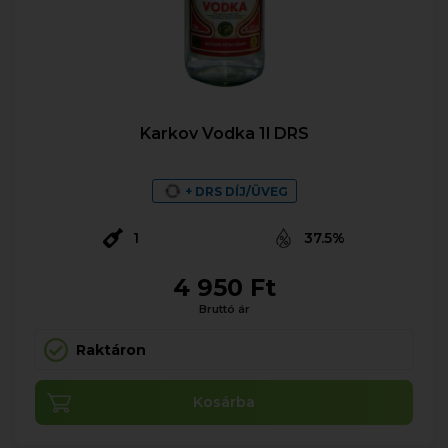
Karkov Vodka 1l DRS
+ DRS DÍJ/ÜVEG
1
37.5%
4 950 Ft
Bruttó ár
Raktáron
Kosárba