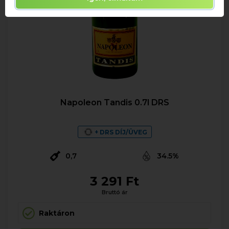
Napoleon Tandis 0.7l DRS
+ DRS DÍJ/ÜVEG
0,7
34.5%
3 291 Ft
Bruttó ár
Raktáron