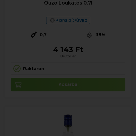
Ouzo Loukatos 0.7l
+ DRS DÍJ/ÜVEG
0,7
38%
4 143 Ft
Bruttó ár
Raktáron
Kosárba