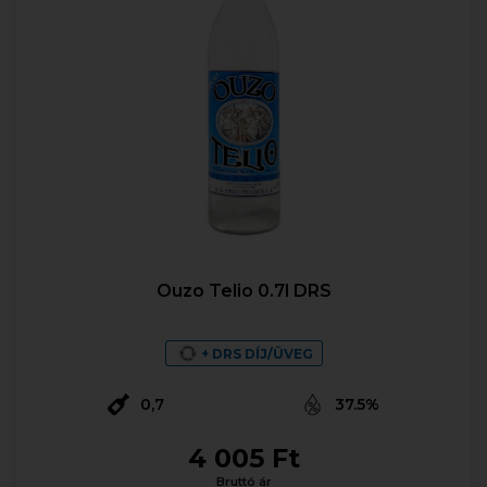
Ouzo Telio 0.7l DRS
+ DRS DÍJ/ÜVEG
0,7
37.5%
4 005 Ft
Bruttó ár