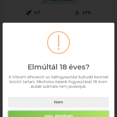
+ DRS DÍJ/ÜVEG
0,7
23%
2 337 Ft
Bruttó ár
Raktáron
Kosárba
Elmúltál 18 éves?
A Vitexim elhivatott az italfogyasztást kulturált keretek
között tartani. Alkoholos italaink fogyasztását 18 éven
aluliak számára nem javasoljuk.
Nem
Igen, elmúltam