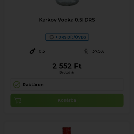
Karkov Vodka 0.5l DRS
+ DRS DÍJ/ÜVEG
0,5
37.5%
2 552 Ft
Bruttó ár
Raktáron
Kosárba