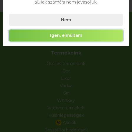
aluliak számára nem javasoljuk.
Nem
Igen, elmúltam
Termékeink
Összes termékünk
Bor
Likőr
Vodka
Gin
Whiskey
Vitexim termékek
Különlegességek
Akciók
%
Beszállítói hirdetések