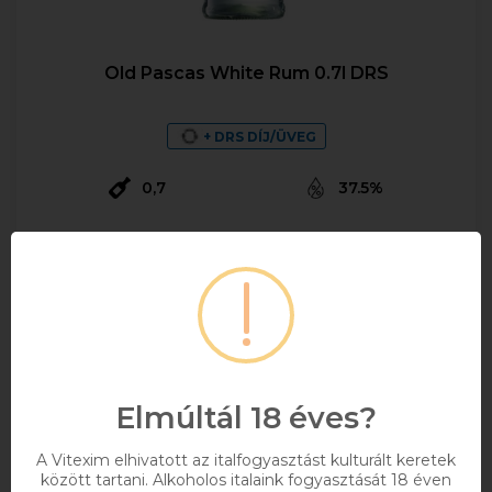
Old Pascas White Rum 0.7l DRS
+ DRS DÍJ/ÜVEG
0,7
37.5%
4 816 Ft
Bruttó ár
Raktáron
Kosárba
Elmúltál 18 éves?
A Vitexim elhivatott az italfogyasztást kulturált keretek
között tartani. Alkoholos italaink fogyasztását 18 éven