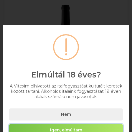
Elmúltál 18 éves?
A Vitexim elhivatott az italfogyasztást kulturált keretek
között tartani. Alkoholos italaink fogyasztását 18 éven
aluliak számára nem javasoljuk.
Tiffán Villányi Immortal Cuvée 0,75l
Nem
0,75
Igen, elmúltam