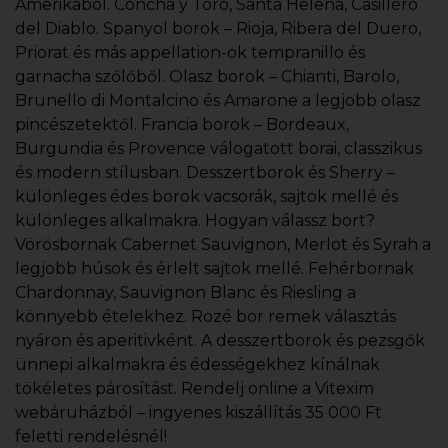
Amerikából. Concha y Toro, Santa Helena, Casillero
del Diablo. Spanyol borok – Rioja, Ribera del Duero,
Priorat és más appellation-ok tempranillo és
garnacha szőlőből. Olasz borok – Chianti, Barolo,
Brunello di Montalcino és Amarone a legjobb olasz
pincészetektől. Francia borok – Bordeaux,
Burgundia és Provence válogatott borai, classzikus
és modern stílusban. Desszertborok és Sherry –
különleges édes borok vacsorák, sajtok mellé és
különleges alkalmakra. Hogyan válassz bort?
Vörösbornak Cabernet Sauvignon, Merlot és Syrah a
legjobb húsok és érlelt sajtok mellé. Fehérbornak
Chardonnay, Sauvignon Blanc és Riesling a
könnyebb ételekhez. Rozé bor remek választás
nyáron és aperitivként. A desszertborok és pezsgők
ünnepi alkalmakra és édességekhez kínálnak
tökéletes párosítást. Rendelj online a Vitexim
webáruházból – ingyenes kiszállítás 35 000 Ft
feletti rendelésnél!