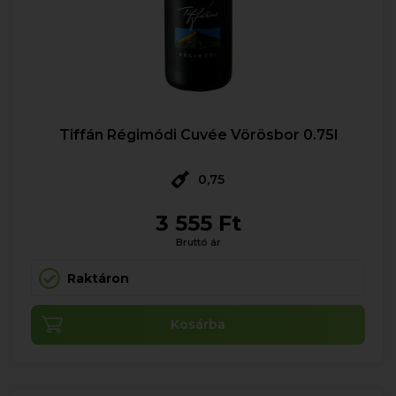
Tiffán Régimódi Cuvée Vörösbor 0.75l
0,75
3 555 Ft
Bruttó ár
Raktáron
Kosárba