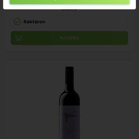
1 827 Ft
Bruttó ár
Raktáron
Kosárba