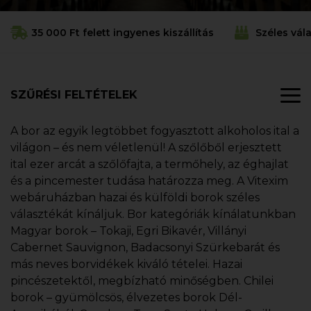
35 000 Ft felett ingyenes kiszállítás
Széles vál
SZŰRÉSI FELTÉTELEK
A bor az egyik legtöbbet fogyasztott alkoholos ital a
világon – és nem véletlenül! A szőlőből erjesztett
ital ezer arcát a szőlőfajta, a termőhely, az éghajlat
és a pincemester tudása határozza meg. A Vitexim
webáruházban hazai és külföldi borok széles
választékát kínáljuk. Bor kategóriák kínálatunkban
Magyar borok – Tokaji, Egri Bikavér, Villányi
Cabernet Sauvignon, Badacsonyi Szürkebarát és
más neves borvidékek kiváló tételei. Hazai
pincészetektől, megbízható minőségben. Chilei
borok – gyümölcsös, élvezetes borok Dél-