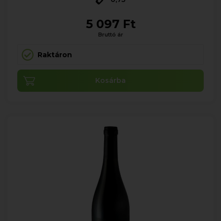
5 097 Ft
Bruttó ár
Raktáron
Kosárba