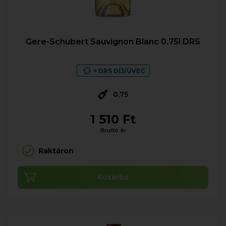
Gere-Schubert Sauvignon Blanc 0.75l DRS
+ DRS DÍJ/ÜVEG
0,75
1 510 Ft
Bruttó ár
Raktáron
Kosárba