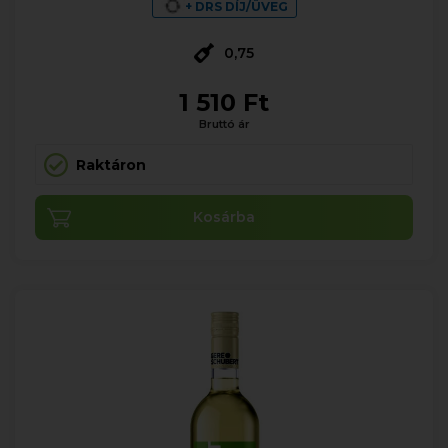
+ DRS DÍJ/ÜVEG
0,75
1 510 Ft
Bruttó ár
Raktáron
Kosárba