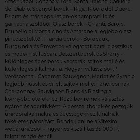
Amerikából. Concha y Toro, Santa Helena, Casillero
del Diablo. Spanyol borok – Rioja, Ribera del Duero,
Priorat és más appellation-ok tempranillo és
garnacha szőlőből. Olasz borok – Chianti, Barolo,
Brunello di Montalcino és Amarone a legjobb olasz
pincészetektől. Francia borok – Bordeaux,
Burgundia és Provence válogatott borai, classzikus
és modern stílusban. Desszertborok és Sherry –
különleges édes borok vacsorák, sajtok mellé és
különleges alkalmakra. Hogyan válassz bort?
Vörösbornak Cabernet Sauvignon, Merlot és Syrah a
legjobb húsok és érlelt sajtok mellé. Fehérbornak
Chardonnay, Sauvignon Blanc és Riesling a
könnyebb ételekhez. Rozé bor remek választás
nyáron és aperitivként. A desszertborok és pezsgők
ünnepi alkalmakra és édességekhez kínálnak
tökéletes párosítást. Rendelj online a Vitexim
webáruházból – ingyenes kiszállítás 35 000 Ft
feletti rendelésnél!