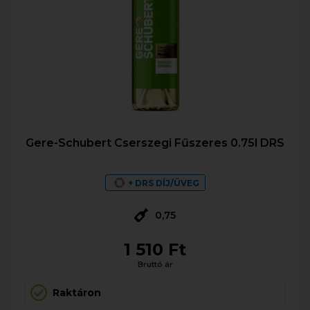
Gere-Schubert Cserszegi Fűszeres 0.75l DRS
+ DRS DÍJ/ÜVEG
0,75
1 510 Ft
Bruttó ár
Raktáron