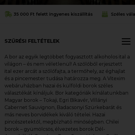
35 000 Ft felett ingyenes kiszállítás
Széles vál
SZŰRÉSI FELTÉTELEK
A bor az egyik legtöbbet fogyasztott alkoholos ital a
világon – és nem véletlenül! A szőlőből erjesztett
ital ezer arcát a szőlőfajta, a termőhely, az éghajlat
és a pincemester tudása határozza meg. A Vitexim
webáruházban hazai és külföldi borok széles
választékát kínáljuk. Bor kategóriák kínálatunkban
Magyar borok – Tokaji, Egri Bikavér, Villányi
Cabernet Sauvignon, Badacsonyi Szürkebarát és
más neves borvidékek kiváló tételei. Hazai
pincészetektől, megbízható minőségben. Chilei
borok – gyümölcsös, élvezetes borok Dél-