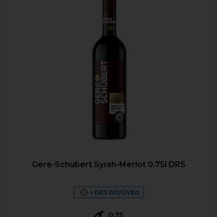
Gere-Schubert Syrah-Merlot 0.75l DRS
+ DRS DÍJ/ÜVEG
0,75