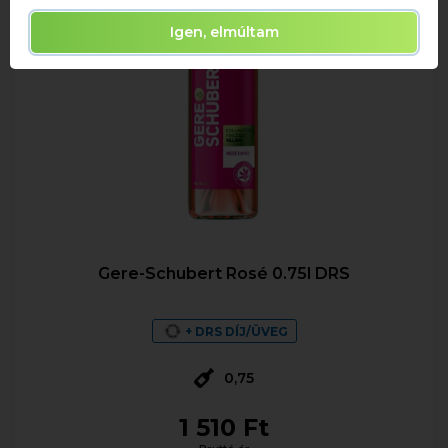
Igen, elmúltam
Gere-Schubert Rosé 0.75l DRS
+ DRS DÍJ/ÜVEG
0,75
1 510 Ft