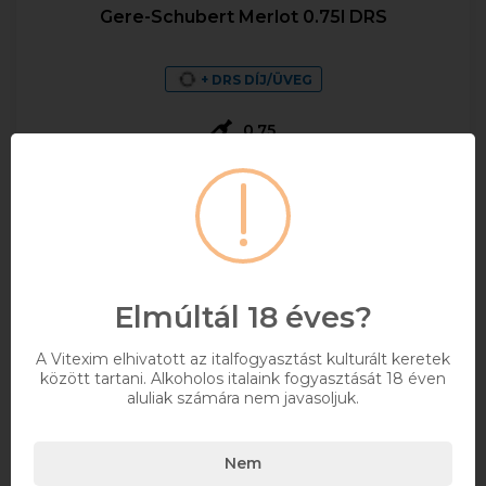
Gere-Schubert Merlot 0.75l DRS
+ DRS DÍJ/ÜVEG
0,75
2 153 Ft
Bruttó ár
Raktáron
Kosárba
Elmúltál 18 éves?
A Vitexim elhivatott az italfogyasztást kulturált keretek
között tartani. Alkoholos italaink fogyasztását 18 éven
aluliak számára nem javasoljuk.
Nem