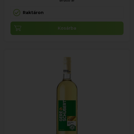
Bruttó ár
Raktáron
Kosárba