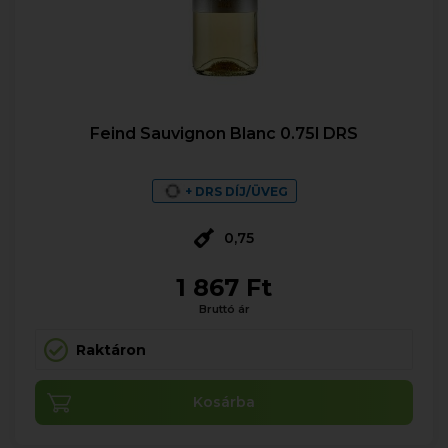
Feind Sauvignon Blanc 0.75l DRS
+ DRS DÍJ/ÜVEG
0,75
1 867 Ft
Bruttó ár
Raktáron
Kosárba