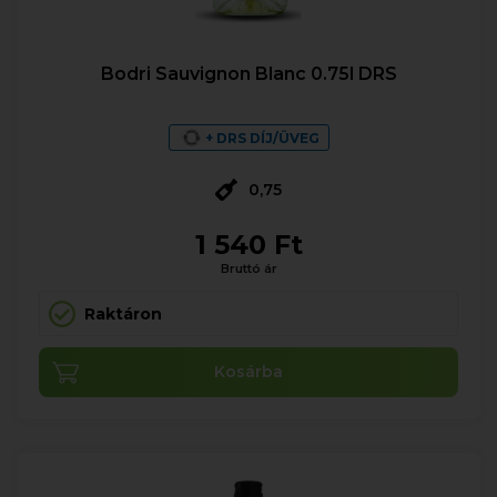
Bodri Sauvignon Blanc 0.75l DRS
+ DRS DÍJ/ÜVEG
0,75
1 540 Ft
Bruttó ár
Raktáron
Kosárba