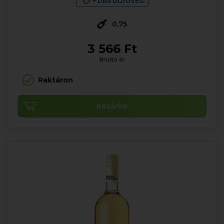
+ DRS DÍJ/ÜVEG
0,75
3 566 Ft
Bruttó ár
Raktáron
Kosárba