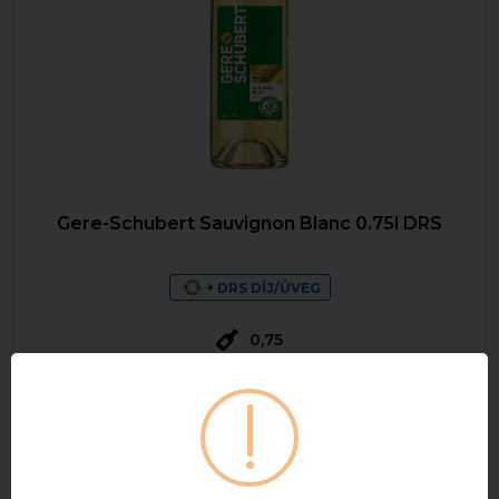
Gere-Schubert Sauvignon Blanc 0.75l DRS
+ DRS DÍJ/ÜVEG
0,75
1 510 Ft
Bruttó ár
Raktáron