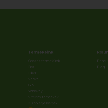
Termékeink
Rólu
Összes termékünk
Bemut
Bor
Blog
Likőr
Vodka
Gin
Whiskey
Vitexim termékek
Különlegességek