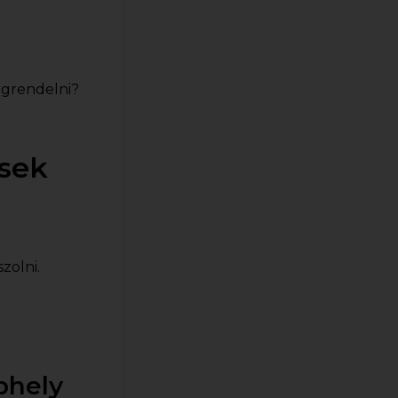
egrendelni?
sek
zolni.
phely