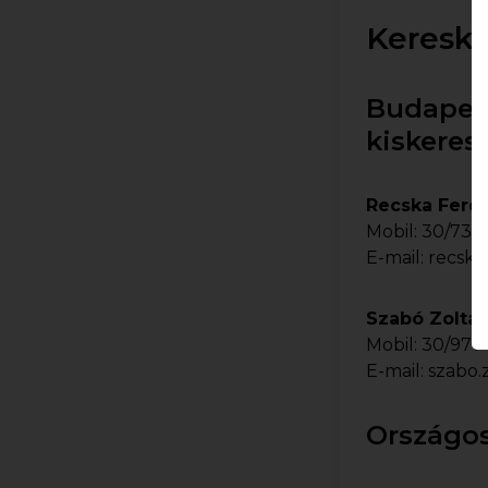
Kereske
Budapest
kiskere
Recska Fere
Mobil:
30/730
E-mail:
recska
Szabó Zoltá
Mobil:
30/977
E-mail:
szabo.
Országos