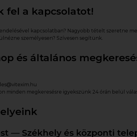
 fel a kapcsolatot!
rendelésével kapcsolatban? Nagyobb tételt szeretne m
ülnézne személyesen? Szívesen segítünk.
p és általános megkeresé
les@vitexim.hu
 minden megkeresésre igyekszünk 24 órán belül válas
elyeink
t — Székhely és központi tele