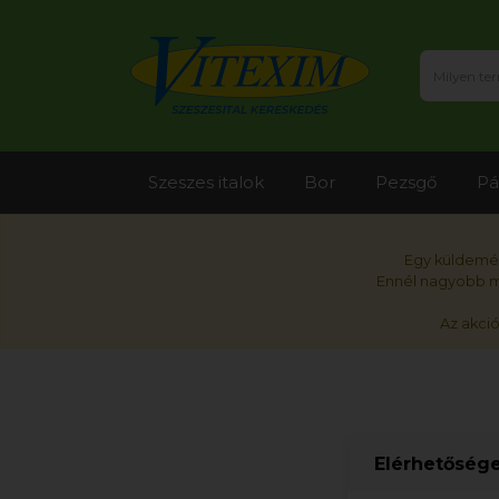
Szeszes italok
Bor
Pezsgő
Pá
Egy küldemén
Ennél nagyobb me
Az akci
Elérhetőség