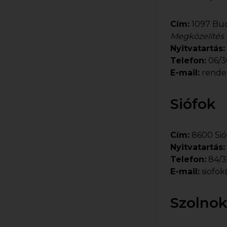
Cím:
1097 Bud
Megközelítés a
Nyitvatartás:
Telefon:
06/3
E-mail:
rende
Siófok
Cím:
8600 Sióf
Nyitvatartás:
Telefon:
84/3
E-mail:
siofo
Szolno