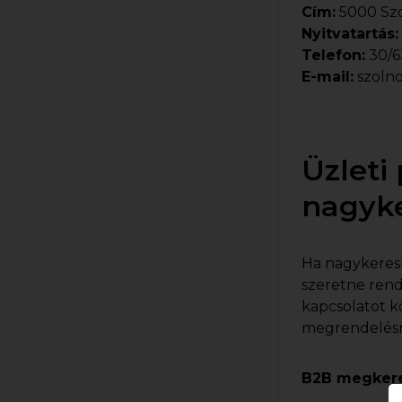
Cím:
5000 Szo
Nyitvatartás:
Telefon:
30/6
E-mail:
szoln
Üzleti
nagyk
Ha nagykeres
szeretne rend
kapcsolatot 
megrendelésre 
B2B megkere