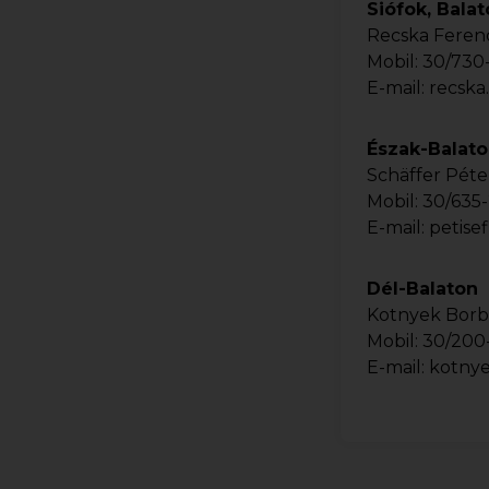
Siófok, Bala
Recska Feren
Mobil:
30/730
E-mail:
recska
Észak-Balat
Schäffer Péte
Mobil:
30/635
E-mail:
petise
Dél-Balaton
Kotnyek Borb
Mobil:
30/200
E-mail:
kotnye