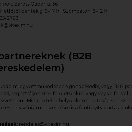
lnok, Baross Gábor u. 36.
Hétfőtől péntekig: 9–17 h | Szombaton: 8–12 h
35-2768
ok@vitexim.hu
 partnereknek (B2B
ereskedelem)
kedelmi együttműködésben gondolkodik, vagy B2B pa
elni, regisztráljon B2B felületünkre, vagy vegye fel vel
közvetlenül. Minden telephelyünkön lehetőség van sze
és helyszíni árubeszerzésre is a fenti nyitvatartási idők
sések:
rendeles@vitexim.hu