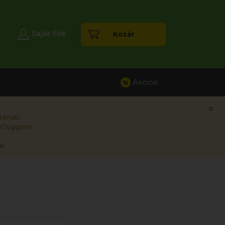
esés
Saját fiók
Kosár
Akciók
%
×
rtendő.
l függően.
k!