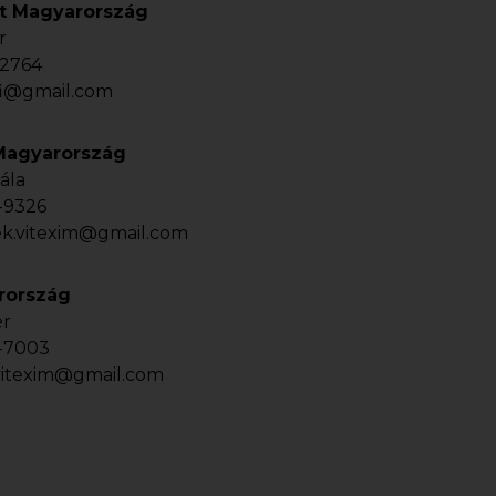
t Magyarország
r
-2764
fi@gmail.com
Magyarország
ála
-9326
k.vitexim@gmail.com
rország
er
-7003
vitexim@gmail.com