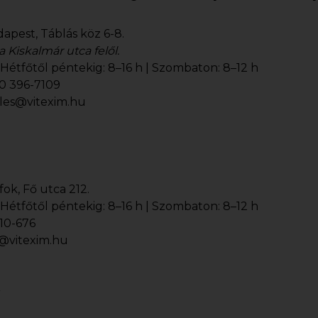
apest, Táblás köz 6-8.
 Kiskalmár utca felől.
Hétfőtől péntekig: 8–16 h | Szombaton: 8–12 h
0 396-7109
les@vitexim.hu
ok, Fő utca 212.
Hétfőtől péntekig: 8–16 h | Szombaton: 8–12 h
10-676
k@vitexim.hu
k