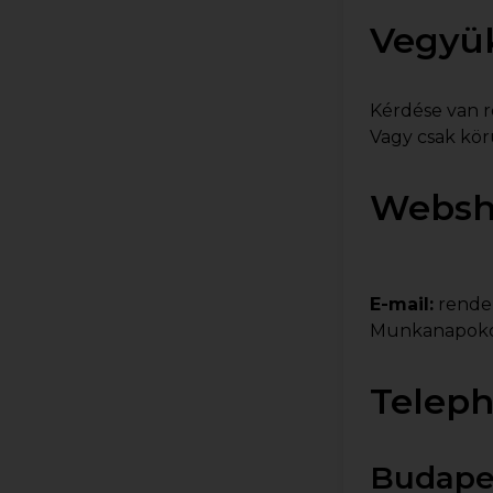
Vegyük
Kérdése van 
Vagy csak kör
Websho
E-mail:
rende
Munkanapokon
Teleph
Budapes