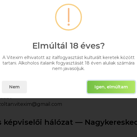
delmi képviselői hálózat
 és környéke — Szálloda, vendéglá
skedelem
Elmúltál 18 éves?
nc
A Vitexim elhivatott az italfogyasztást kulturált keretek között
tartani. Alkoholos italaink fogyasztását 18 éven aluliak számára
-6448
nem javasoljuk.
.ferenc@vitexim.hu
Nem
Igen, elmúltam
n
-2226
zoltan.vitexim@gmail.com
 képviselői hálózat — Nagykeresk