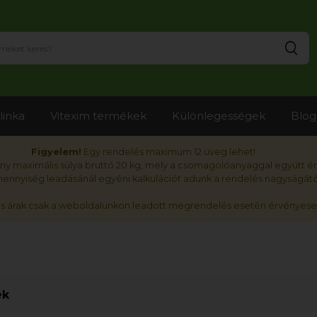
Ker
linka
Vitexim termékek
Különlegességek
Blog
Figyelem!
Egy rendelés maximum 12 üveg lehet!
y maximális súlya bruttó 20 kg, mely a csomagolóanyaggal együtt é
nnyiség leadásánál egyéni kalkulációt adunk a rendelés nagyságátó
ós árak csak a weboldalunkon leadott megrendelés esetén érvényese
ek