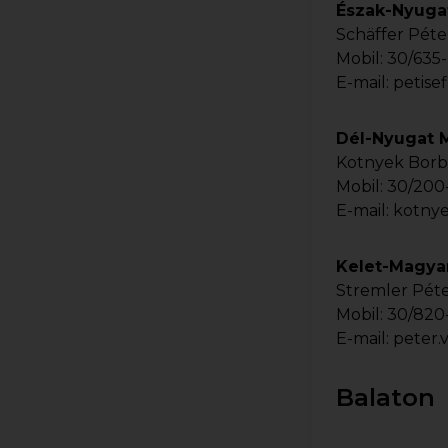
Észak-Nyuga
Schäffer Péte
Mobil:
30/635
E-mail:
petise
Dél-Nyugat 
Kotnyek Borb
Mobil:
30/200
E-mail:
kotnye
Kelet-Magya
Stremler Pét
Mobil:
30/820
E-mail:
peter.
Balaton