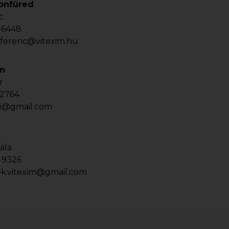
tonfüred
c
-6448
.ferenc@vitexim.hu
on
r
-2764
fi@gmail.com
ála
-9326
k.vitexim@gmail.com