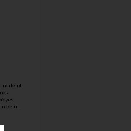
rtnerként
ünk a
mélyes
ön belül.