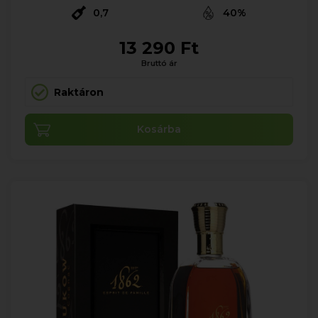
0,7
40%
13 290 Ft
Bruttó ár
Raktáron
Kosárba