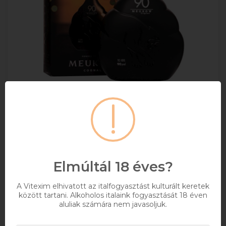
Meukow 90 Cognac Pdd. 0.7l
0,7
45%
16 031 Ft
Elmúltál 18 éves?
Bruttó ár
A Vitexim elhivatott az italfogyasztást kulturált keretek
Elérhetőségekről érdeklődjön
között tartani. Alkoholos italaink fogyasztását 18 éven
aluliak számára nem javasoljuk.
Kosárba