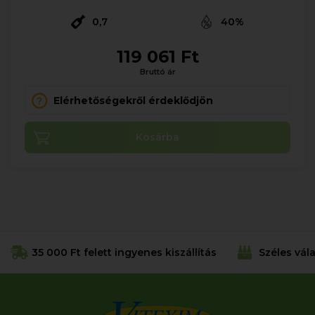
0,7
40%
119 061 Ft
Bruttó ár
Elérhetőségekről érdeklődjön
Kosárba
35 000 Ft felett ingyenes kiszállítás
Széles vál