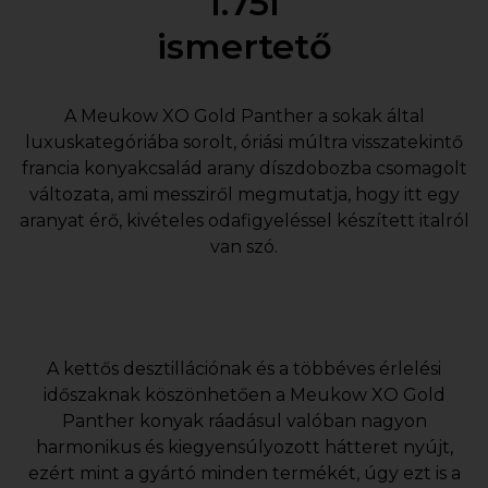
1.75l
ismertető
A Meukow XO Gold Panther a sokak által
luxuskategóriába sorolt, óriási múltra visszatekintő
francia konyakcsalád arany díszdobozba csomagolt
változata, ami messziről megmutatja, hogy itt egy
aranyat érő, kivételes odafigyeléssel készített italról
van szó.
A kettős desztillációnak és a többéves érlelési
időszaknak köszönhetően a Meukow XO Gold
Panther konyak ráadásul valóban nagyon
harmonikus és kiegyensúlyozott hátteret nyújt,
ezért mint a gyártó minden termékét, úgy ezt is a