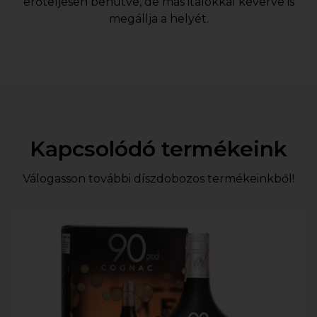
erőteljesen behűtve, de más italokkal keverve is
megállja a helyét.
Kapcsolódó termékeink
Válogasson további díszdobozos termékeinkből!