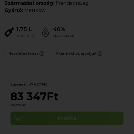
Származási ország:
Franciaország
Gyártó:
Meukow
1,75 L
40%
KISZERELÉS
ALKOHOLFOK
Részletes leírás
A termékhez ajánljuk
Egységár: 47 627 Ft/l
83 347Ft
Bruttó ár
Kosárba