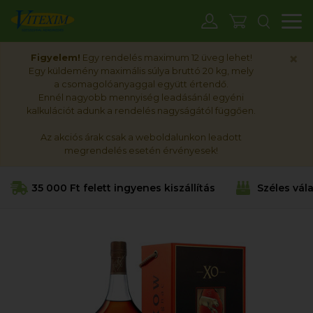
M
×
Figyelem!
Egy rendelés maximum 12 üveg lehet!
Egy küldemény maximális súlya bruttó 20 kg, mely
a csomagolóanyaggal együtt értendő.
Ennél nagyobb mennyiség leadásánál egyéni
kalkulációt adunk a rendelés nagyságától függően.
Az akciós árak csak a weboldalunkon leadott
megrendelés esetén érvényesek!
35 000 Ft felett ingyenes kiszállítás
Széles vál