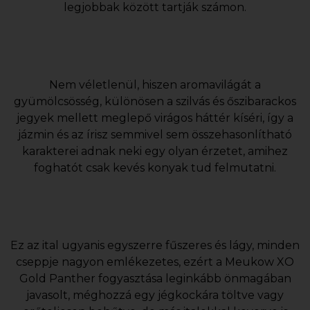
legjobbak között tartják számon.
Nem véletlenül, hiszen aromavilágát a
gyümölcsösség, különösen a szilvás és őszibarackos
jegyek mellett meglepő virágos háttér kíséri, így a
jázmin és az írisz semmivel sem összehasonlítható
karakterei adnak neki egy olyan érzetet, amihez
foghatót csak kevés konyak tud felmutatni.
Ez az ital ugyanis egyszerre fűszeres és lágy, minden
cseppje nagyon emlékezetes, ezért a Meukow XO
Gold Panther fogyasztása leginkább önmagában
javasolt, méghozzá egy jégkockára töltve vagy