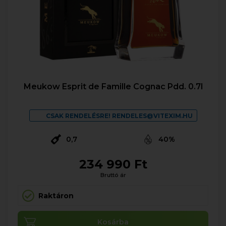
Meukow Esprit de Famille Cognac Pdd. 0.7l
CSAK RENDELÉSRE! RENDELES@VITEXIM.HU
0,7
40%
234 990 Ft
Bruttó ár
Raktáron
Kosárba