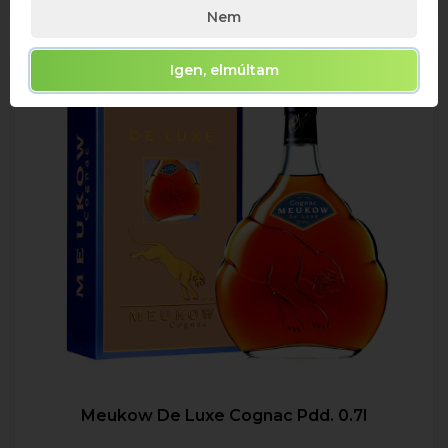
Nem
Igen, elmúltam
Meukow De Luxe Cognac Pdd. 0.7l