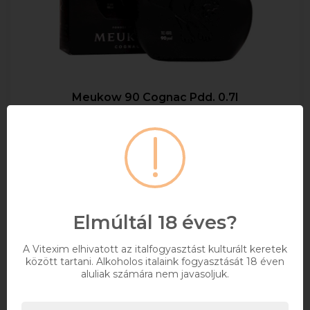
Meukow 90 Cognac Pdd. 0.7l
0,7
45%
16 031 Ft
Bruttó ár
Elérhetőségekről érdeklődjön
Elmúltál 18 éves?
Kosárba
A Vitexim elhivatott az italfogyasztást kulturált keretek
között tartani. Alkoholos italaink fogyasztását 18 éven
aluliak számára nem javasoljuk.