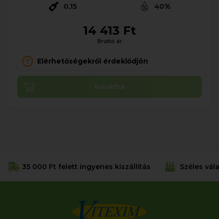
0,15
40%
14 413 Ft
Bruttó ár
Elérhetőségekről érdeklődjön
Kosárba
35 000 Ft felett ingyenes kiszállítás
Széles vál