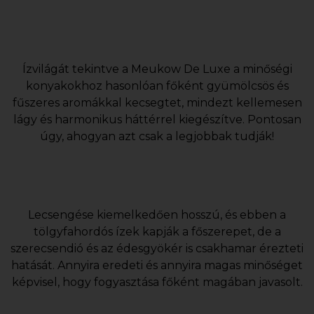
Ízvilágát tekintve a Meukow De Luxe a minőségi
konyakokhoz hasonlóan főként gyümölcsös és
fűszeres aromákkal kecsegtet, mindezt kellemesen
lágy és harmonikus háttérrel kiegészítve. Pontosan
úgy, ahogyan azt csak a legjobbak tudják!
Lecsengése kiemelkedően hosszú, és ebben a
tölgyfahordós ízek kapják a főszerepet, de a
szerecsendió és az édesgyökér is csakhamar érezteti
hatását. Annyira eredeti és annyira magas minőséget
képvisel, hogy fogyasztása főként magában javasolt.