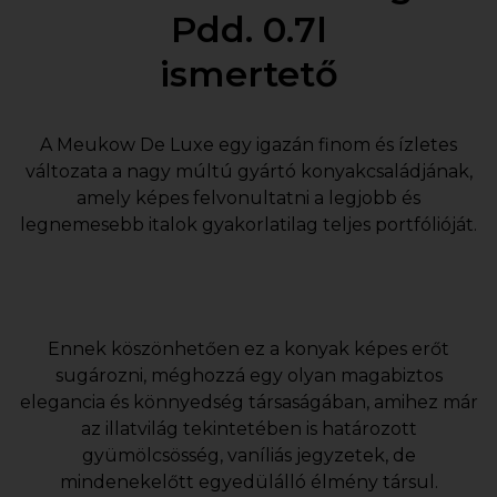
Pdd. 0.7l
ismertető
A Meukow De Luxe egy igazán finom és ízletes
változata a nagy múltú gyártó konyakcsaládjának,
amely képes felvonultatni a legjobb és
legnemesebb italok gyakorlatilag teljes portfólióját.
Ennek köszönhetően ez a konyak képes erőt
sugározni, méghozzá egy olyan magabiztos
elegancia és könnyedség társaságában, amihez már
az illatvilág tekintetében is határozott
gyümölcsösség, vaníliás jegyzetek, de
mindenekelőtt egyedülálló élmény társul.