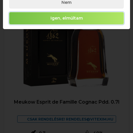
Nem
Igen, elmúltam
Meukow Esprit de Famille Cognac Pdd. 0.7l
CSAK RENDELÉSRE! RENDELES@VITEXIM.HU