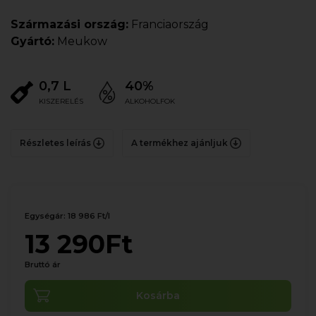
Származási ország:
Franciaország
Gyártó:
Meukow
0,7 L
40%
KISZERELÉS
ALKOHOLFOK
Részletes leírás
A termékhez ajánljuk
Egységár: 18 986 Ft/l
13 290Ft
Bruttó ár
Kosárba