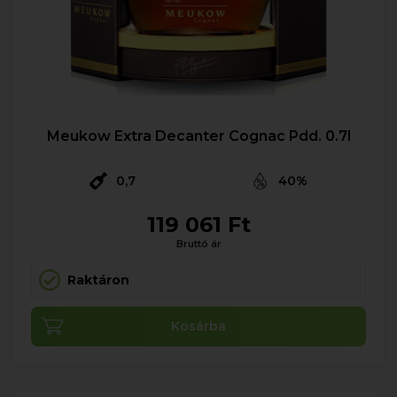
Meukow Extra Decanter Cognac Pdd. 0.7l
0,7
40%
119 061 Ft
Bruttó ár
Raktáron
Kosárba