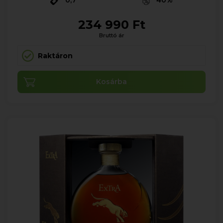
0,7
40%
234 990 Ft
Bruttó ár
Raktáron
Kosárba