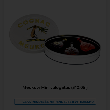
Meukow Mini válogatás (3*0.05l)
CSAK RENDELÉSRE! RENDELES@VITEXIM.HU