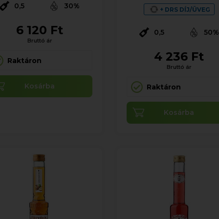
0,5
30%
+ DRS DÍJ/ÜVEG
6 120 Ft
0,5
50
Bruttó ár
4 236 Ft
Raktáron
Bruttó ár
Kosárba
Raktáron
Kosárba