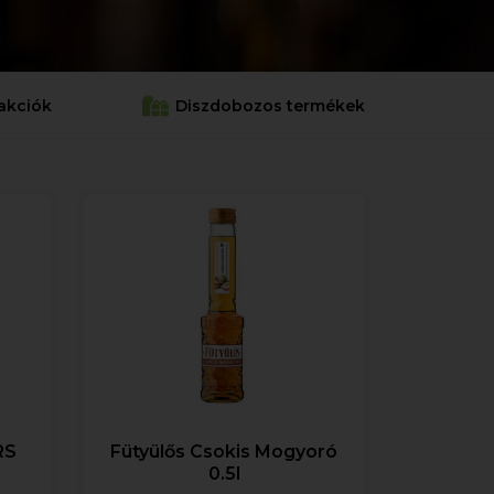
akciók
Diszdobozos termékek
RS
Fütyülős Csokis Mogyoró
0.5l