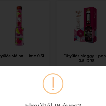
tyülős Málna - Lime 0.5l
Fütyülős Meggy + poh
0.5l DRS
+ DRS DÍJ/ÜVEG
+ DRS DÍJ/ÜVEG
0,5
22.5%
0,5
24.5
3 650 Ft
3 475 Ft
Bruttó ár
Bruttó ár
Elmúltál 18 éves?