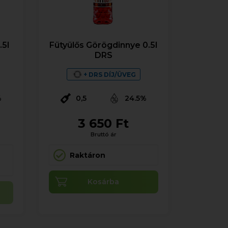
.5l
Fütyülős Görögdinnye 0.5l
DRS
+ DRS DÍJ/ÜVEG
%
0,5
24.5%
3 650 Ft
Bruttó ár
Raktáron
Kosárba