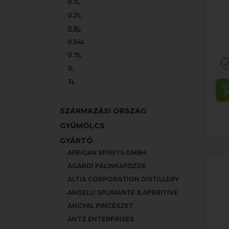
0.1L
0.2L
0.5L
0.54L
0.7L
1L
3L
SZÁRMAZÁSI ORSZÁG
GYÜMÖLCS
GYÁRTÓ
AFRICAN SPIRITS GMBH
AGÁRDI PÁLINKAFŐZDE
ALTIA CORPORATION DISTILLERY
ANGELLI SPUMANTE & APERITIVE
ANGYAL PINCÉSZET
ANTZ ENTERPRISES