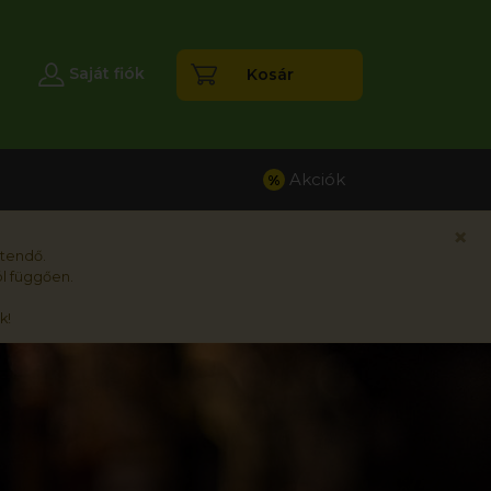
esés
Saját fiók
Kosár
Akciók
%
×
rtendő.
l függően.
k!