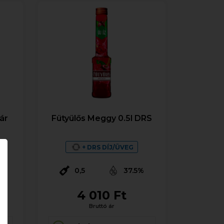
ár
Fütyülős Meggy 0.5l DRS
+ DRS DÍJ/ÜVEG
%
0,5
37.5%
4 010 Ft
Bruttó ár