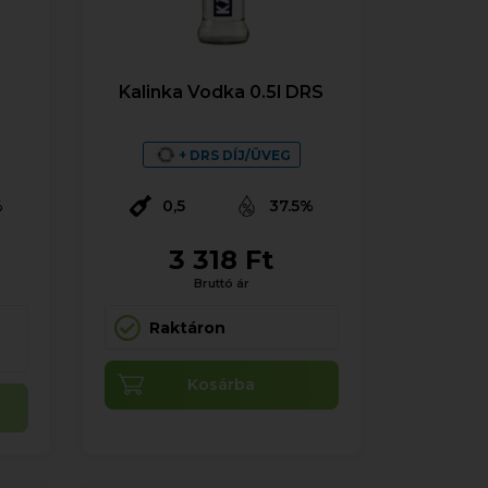
Kalinka Vodka 0.5l DRS
+ DRS DÍJ/ÜVEG
%
0,5
37.5%
3 318 Ft
Bruttó ár
Raktáron
Kosárba