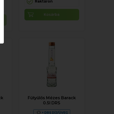
Raktáron
Kosárba
ck
Fütyülős Mézes Barack
0.5l DRS
+ DRS DÍJ/ÜVEG