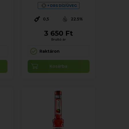
+ DRS DÍJ/ÜVEG
%
0,5
22.5%
3 650 Ft
Bruttó ár
Raktáron
Kosárba