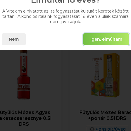
Raktáron
Elérhetőségekről
érdeklődjön
A Vitexim elhivatott az italfogyasztást kulturált keretek között
tartani. Alkoholos italaink fogyasztását 18 éven aluliak számára
Kosárba
nem javasoljuk.
Kosárba
Nem
Igen, elmúltam
ütyülős Mézes Ágyas
Fütyülős Mézes Bara
eketecseresznye 0.5l
+pohár 0.5l DRS
DRS
+ DRS DÍJ/ÜVEG