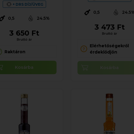
+ DRS DÍJ/ÜVEG
0,5
24.5
0,5
24.5%
3 473 Ft
3 650 Ft
Bruttó ár
Bruttó ár
Elérhetőségekről
Raktáron
érdeklődjön
Kosárba
Kosárba