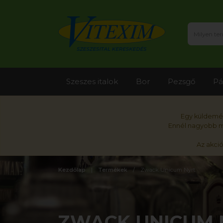
Szeszes italok
Bor
Pezsgő
Pá
Egy küldemén
Ennél nagyobb me
Az akci
Kezdőlap
Termékek
Zwack Unicum Nyrt.
ZWACK UNICUM 