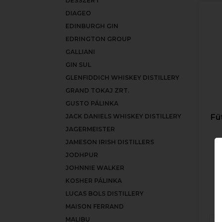
DESSZERT
DIAGEO
EDINBURGH GIN
EDRINGTON GROUP
GALLIANI
GIN SUL
GLENFIDDICH WHISKEY DISTILLERY
GRAND TOKAJ ZRT.
GUSTO PÁLINKA
Fü
JACK DANIELS WHISKEY DISTILLERY
JAGERMEISTER
JAMESON IRISH DISTILLERS
JODHPUR
JOHNNIE WALKER
KOSHER PÁLINKA
LUCAS BOLS DISTILLERY
MAISON FERRAND
MALIBU