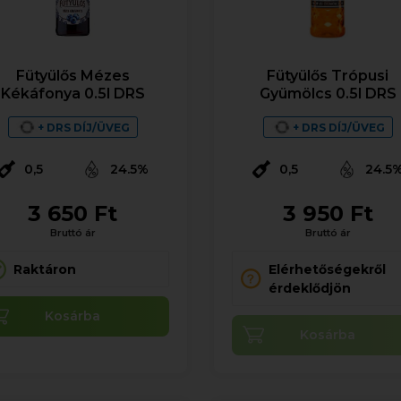
Fütyülős Mézes
Fütyülős Trópusi
Kékáfonya 0.5l DRS
Gyümölcs 0.5l DRS
+ DRS DÍJ/ÜVEG
+ DRS DÍJ/ÜVEG
0,5
24.5%
0,5
24.5
3 650 Ft
3 950 Ft
Bruttó ár
Bruttó ár
Raktáron
Elérhetőségekről
érdeklődjön
Kosárba
Kosárba