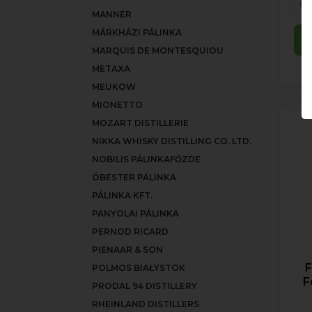
MANNER
MÁRKHÁZI PÁLINKA
MARQUIS DE MONTESQUIOU
METAXA
MEUKOW
MIONETTO
MOZART DISTILLERIE
NIKKA WHISKY DISTILLING CO. LTD.
NOBILIS PÁLINKAFŐZDE
ÓBESTER PÁLINKA
PÁLINKA KFT.
PANYOLAI PÁLINKA
PERNOD RICARD
PIENAAR & SON
F
POLMOS BIAŁYSTOK
F
PRODAL 94 DISTILLERY
RHEINLAND DISTILLERS