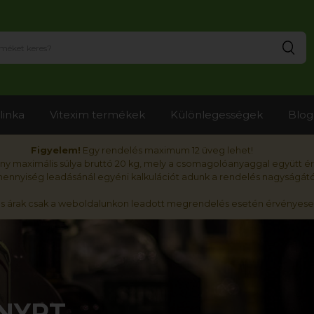
Ker
linka
Vitexim termékek
Különlegességek
Blog
Figyelem!
Egy rendelés maximum 12 üveg lehet!
y maximális súlya bruttó 20 kg, mely a csomagolóanyaggal együtt é
nnyiség leadásánál egyéni kalkulációt adunk a rendelés nagyságátó
ós árak csak a weboldalunkon leadott megrendelés esetén érvényese
NYRT.