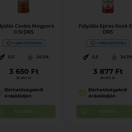
tyülős Csokis Mogyoró
Fütyülős Epres Rozé 0
0.5l DRS
DRS
+ DRS DÍJ/ÜVEG
+ DRS DÍJ/ÜVEG
0,5
24.5%
0,5
24.5
3 650 Ft
3 877 Ft
Bruttó ár
Bruttó ár
Elérhetőségekről
Elérhetőségekről
érdeklődjön
érdeklődjön
Kosárba
Kosárba