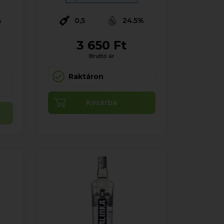
%
0,5
24.5%
3 650 Ft
Bruttó ár
Raktáron
Kosárba