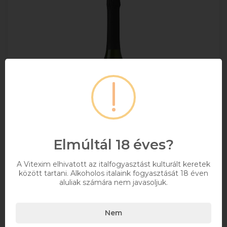
Elmúltál 18 éves?
A Vitexim elhivatott az italfogyasztást kulturált keretek
Sauska Rosé Brut Pezsgő 0.75l
között tartani. Alkoholos italaink fogyasztását 18 éven
aluliak számára nem javasoljuk.
+ DRS DÍJ/ÜVEG
Nem
0,75