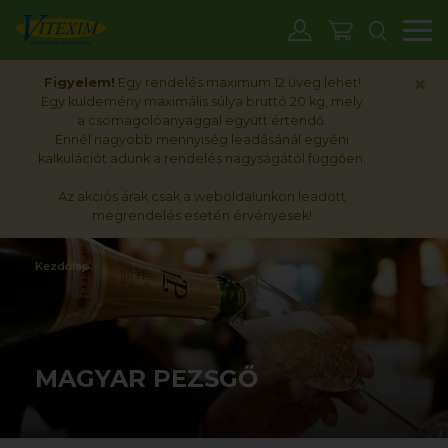
M
×
Figyelem!
Egy rendelés maximum 12 üveg lehet!
Egy küldemény maximális súlya bruttó 20 kg, mely
a csomagolóanyaggal együtt értendő.
Ennél nagyobb mennyiség leadásánál egyéni
kalkulációt adunk a rendelés nagyságától függően.
Az akciós árak csak a weboldalunkon leadott
megrendelés esetén érvényesek!
Kezdőlap
MAGYAR PEZSGŐ