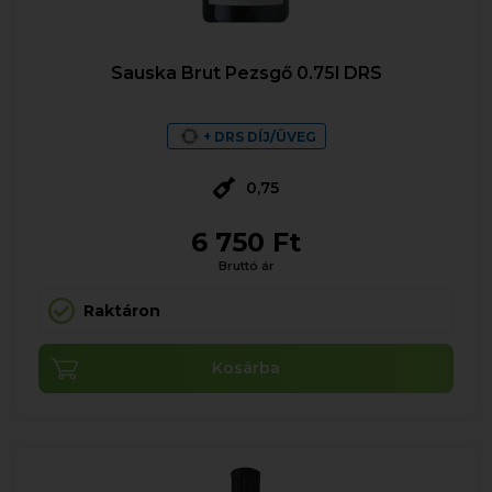
Sauska Brut Pezsgő 0.75l DRS
+ DRS DÍJ/ÜVEG
0,75
6 750 Ft
Bruttó ár
Raktáron
Kosárba