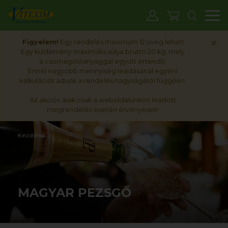
M
×
Figyelem!
Egy rendelés maximum 12 üveg lehet!
Egy küldemény maximális súlya bruttó 20 kg, mely
a csomagolóanyaggal együtt értendő.
Ennél nagyobb mennyiség leadásánál egyéni
kalkulációt adunk a rendelés nagyságától függően.
Az akciós árak csak a weboldalunkon leadott
megrendelés esetén érvényesek!
Kezdőlap
MAGYAR PEZSGŐ