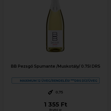
BB Pezsgő Spumante /Muskotály/ 0.75l DRS
MAXIMUM 12 ÜVEG/RENDELÉS! ***DRS DÍJ/ÜVEG
0,75
1 355 Ft
Bruttó ár