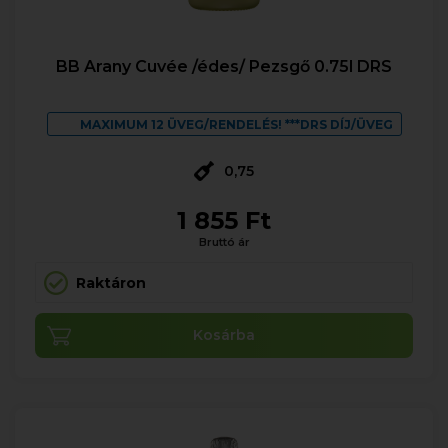
BB Arany Cuvée /édes/ Pezsgő 0.75l DRS
MAXIMUM 12 ÜVEG/RENDELÉS! ***DRS DÍJ/ÜVEG
0,75
1 855 Ft
Bruttó ár
Raktáron
Kosárba