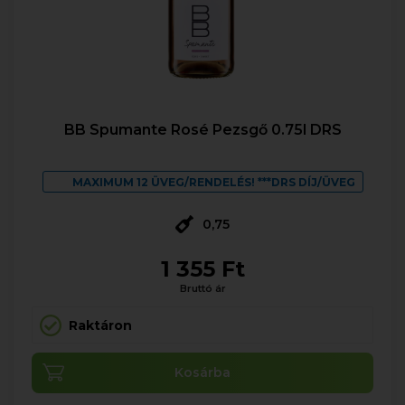
BB Spumante Rosé Pezsgő 0.75l DRS
MAXIMUM 12 ÜVEG/RENDELÉS! ***DRS DÍJ/ÜVEG
0,75
1 355 Ft
Bruttó ár
Raktáron
Kosárba