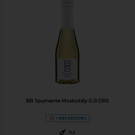
BB Spumante Muskotály 0.2l DRS
+ DRS DÍJ/ÜVEG
0,2