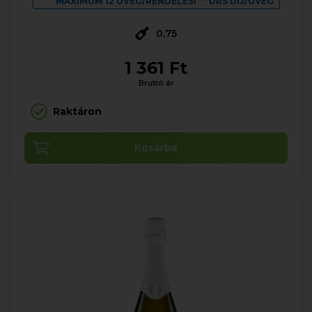
MAXIMUM 12 ÜVEG/RENDELÉS! ***DRS DÍJ/ÜVEG
0,75
1 361 Ft
Bruttó ár
Raktáron
Kosárba