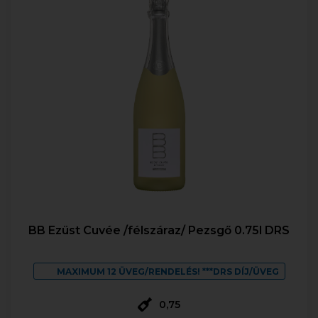
BB Ezüst Cuvée /félszáraz/ Pezsgő 0.75l DRS
MAXIMUM 12 ÜVEG/RENDELÉS! ***DRS DÍJ/ÜVEG
0,75