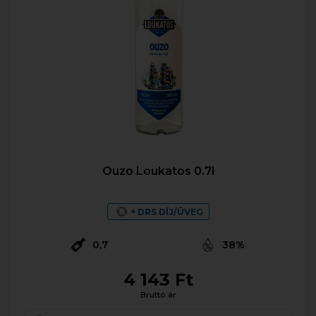
Ouzo Loukatos 0.7l
+ DRS DÍJ/ÜVEG
0,7
38%
4 143 Ft
Bruttó ár