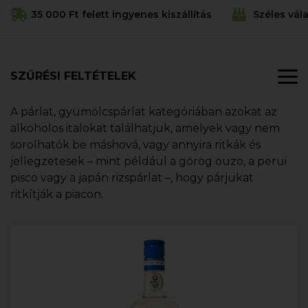
35 000 Ft felett ingyenes kiszállítás
Széles vál
SZŰRÉSI FELTÉTELEK
A párlat, gyümölcspárlat kategóriában azokat az
alkoholos italokat találhatjuk, amelyek vagy nem
sorolhatók be máshová, vagy annyira ritkák és
jellegzetesek – mint például a görög ouzo, a perui
pisco vagy a japán rizspárlat –, hogy párjukat
ritkítják a piacon.