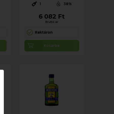
%
1
38%
6 082 Ft
Bruttó ár
Raktáron
Kosárba