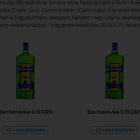
reuse, Bénédictine, Amaro. Mire használható a likőr? A l
rita (Triple Sec), Cosmopolitan (Cointreau), Espresso Mart
óan is fogyasztható, desszert helyett vagy utána, esetle
exim webáruházból – ingyenes kiszállítás 35 000 Ft felett
Becherovka 0.5l DRS
Becherovka 0.7l DR
+ DRS DÍJ/ÜVEG
+ DRS DÍJ/ÜVEG