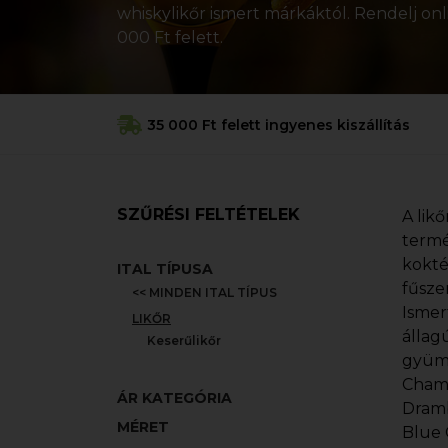
whiskylikőr ismert márkáktól. Rendelj onl
000 Ft felett.
35 000 Ft felett ingyenes kiszállítás
SZŰRÉSI FELTÉTELEK
A lik
termé
kokté
ITAL TÍPUSA
fűsze
<< MINDEN ITAL TÍPUS
Ismer
LIKŐR
állagú
Keserűlikőr
gyümö
Chamb
ÁR KATEGÓRIA
Dramb
MÉRET
Blue 