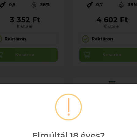
0,5
38%
0,7
38
3 352 Ft
4 602 Ft
Bruttó ár
Bruttó ár
Raktáron
Raktáron
Kosárba
Kosárba
Elmúltál 18 éves?