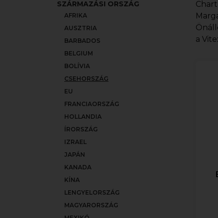
SZÁRMAZÁSI ORSZÁG
Chart
Marga
AFRIKA
Önáll
AUSZTRIA
a Vit
BARBADOS
BELGIUM
BOLÍVIA
CSEHORSZÁG
EU
FRANCIAORSZÁG
HOLLANDIA
ÍRORSZÁG
IZRAEL
JAPÁN
KANADA
KÍNA
LENGYELORSZÁG
MAGYARORSZÁG
MEXIKÓ