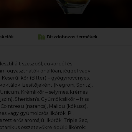
akciók
Diszdobozos termékek
esztillált szeszből, cukorból és
an fogyaszthatók önállóan, jéggel vagy
 Keserűlikőr (Bitter) – gyógynövényes,
koktálok ízesítőjeként (Negroni, Spritz).
, Unicum. Krémlikőr – selymes, krémes
jszín), Sheridan's. Gyümölcslikőr – friss
. Cointreau (narancs), Malibu (kókusz),
zes vagy gyümölcsös likőrök. Pl.
zett erős aromájú likőrök: Triple Sec,
otanikus összetevőkre épülő likőrök: