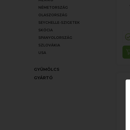
NÉMETORSZÁG
OLASZORSZÁG
SEYCHELLE-SZIGETEK
SKÓCIA
SPANYOLORSZÁG
SZLOVÁKIA
USA
GYÜMÖLCS
GYÁRTÓ