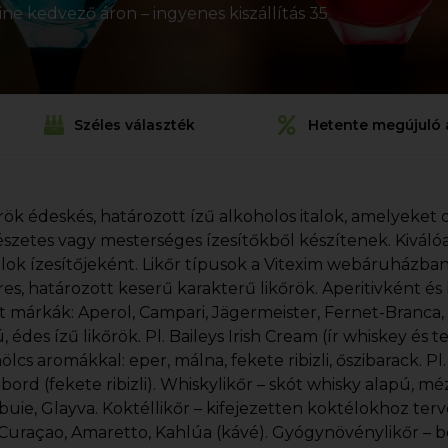
ine kedvező áron – ingyenes kiszállítás 35
Széles választék
Hetente megújuló 
őrök édeskés, határozott ízű alkoholos italok, amelyeket d
szetes vagy mesterséges ízesítőkből készítenek. Kiváló
lok ízesítőjeként. Likőr típusok a Vitexim webáruházban
res, határozott keserű karakterű likőrök. Aperitivként és 
t márkák: Aperol, Campari, Jägermeister, Fernet-Branca
, édes ízű likőrök. Pl. Baileys Irish Cream (ír whiskey és te
lcs aromákkal: eper, málna, fekete ribizli, őszibarack. Pl
ord (fekete ribizli). Whiskylikőr – skót whisky alapú, mé
uie, Glayva. Koktéllikőr – kifejezetten koktélokhoz terve
Curaçao, Amaretto, Kahlúa (kávé). Gyógynövénylikőr – b