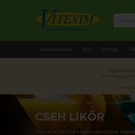
Szeszes italok
Bor
Pezsgő
Pá
Egy küldemén
Ennél nagyobb me
Az akci
Kezdőlap
Termékek
Likőr
Csehország
CSEH LIKŐR
Prémium likőrök széles választéka: keserű