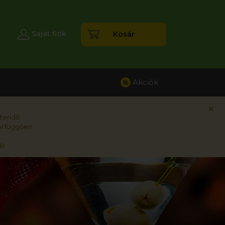
esés
Saját fiók
Kosár
Akciók
%
×
rtendő.
l függően.
k!