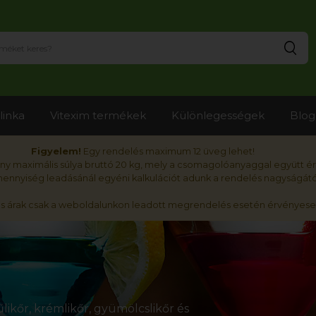
Ker
linka
Vitexim termékek
Különlegességek
Blog
Figyelem!
Egy rendelés maximum 12 üveg lehet!
y maximális súlya bruttó 20 kg, mely a csomagolóanyaggal együtt é
nnyiség leadásánál egyéni kalkulációt adunk a rendelés nagyságátó
ós árak csak a weboldalunkon leadott megrendelés esetén érvényese
likőr, krémlikőr, gyümölcslikőr és