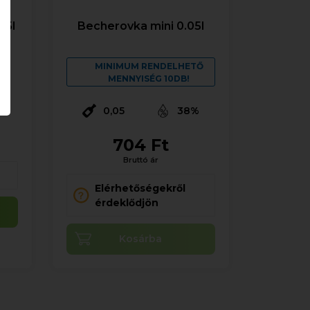
.5l
Becherovka mini 0.05l
MINIMUM RENDELHETŐ
MENNYISÉG 10DB!
%
0,05
38%
704 Ft
Bruttó ár
Elérhetőségekről
érdeklődjön
Kosárba