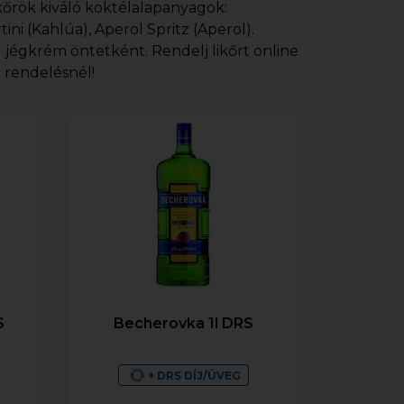
ikőrök kiváló koktélalapanyagok:
ini (Kahlúa), Aperol Spritz (Aperol).
g jégkrém öntetként. Rendelj likőrt online
i rendelésnél!
S
Becherovka 1l DRS
+ DRS DÍJ/ÜVEG