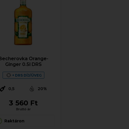
Becherovka Orange-
Ginger 0.5l DRS
+ DRS DÍJ/ÜVEG
0,5
20%
3 560 Ft
Bruttó ár
Raktáron