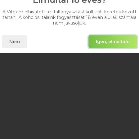
A Vitexim elhivatott az italfogyasztást kulturált keretek között
tartani. Alkoholos italaink fogyasztását 18 éven aluliak számára
nem javasoljuk.
Nem
Igen, elmúltam