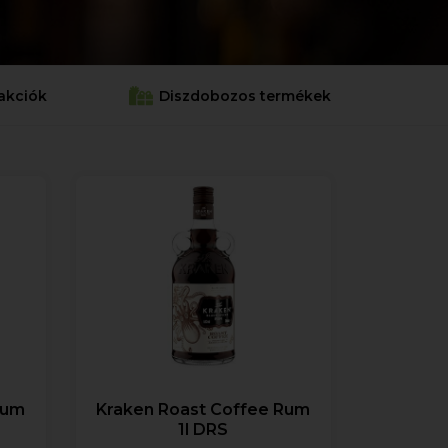
akciók
Diszdobozos termékek
Rum
Kraken Roast Coffee Rum
1l DRS