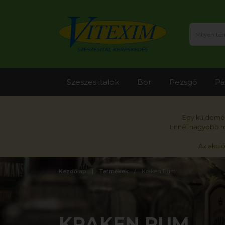
Szeszes italok
Bor
Pezsgő
Pá
Egy küldemén
Ennél nagyobb me
Az akci
Kezdőlap
Termékek
Kraken Rum
KRAKEN RUM