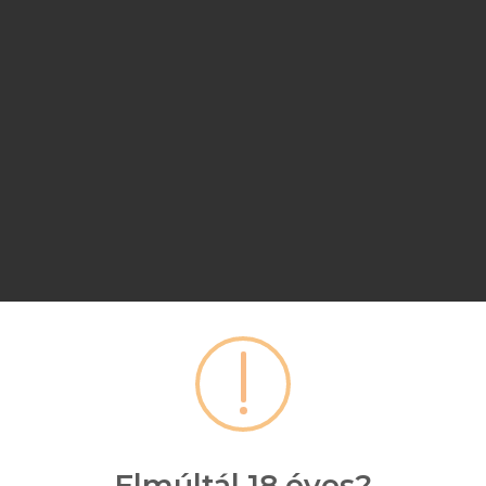
Elmúltál 18 éves?