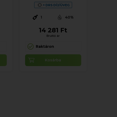
+ DRS DÍJ/ÜVEG
%
1
40%
14 281 Ft
Bruttó ár
Raktáron
Kosárba