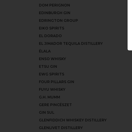
DOM PERIGNON
EDINBURGH GIN
EDRINGTON GROUP
EIKO SPIRITS
EL DORADO
EL JIMADOR TEQUILA DISTILLERY
ÉLALA
ENSO WHISKY
ETSU GIN
EWG SPIRITS
FOUR PILLARS GIN
FUYU WHISKY
G.H. MUMM
GERE PINCÉSZET
GIN SUL
GLENFIDDICH WHISKEY DISTILLERY
GLENLIVET DISTILLERY