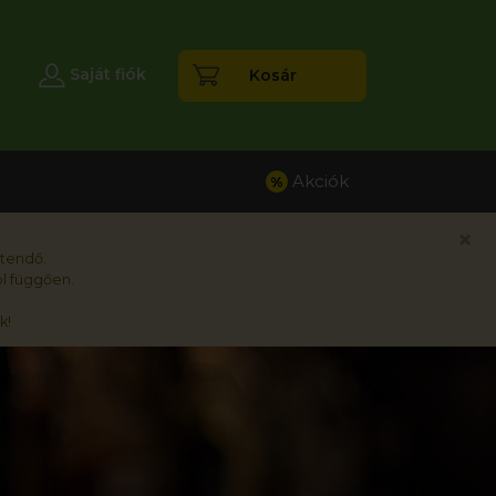
esés
Saját fiók
Kosár
Akciók
%
×
rtendő.
l függően.
k!