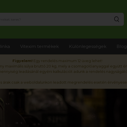
Ker
linka
Vitexim termékek
Különlegességek
Blog
Figyelem!
Egy rendelés maximum 12 üveg lehet!
y maximális súlya bruttó 20 kg, mely a csomagolóanyaggal együtt é
nnyiség leadásánál egyéni kalkulációt adunk a rendelés nagyságátó
ós árak csak a weboldalunkon leadott megrendelés esetén érvényese