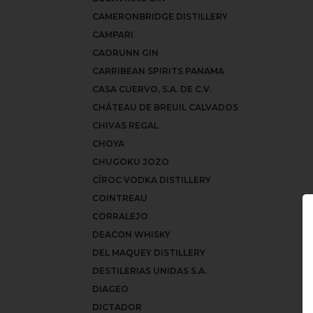
CAMERONBRIDGE DISTILLERY
CAMPARI
CAORUNN GIN
CARRIBEAN SPIRITS PANAMA
CASA CUERVO, S.A. DE C.V.
CHÂTEAU DE BREUIL CALVADOS
CHIVAS REGAL
CHOYA
CHUGOKU JOZO
CÎROC VODKA DISTILLERY
COINTREAU
CORRALEJO
DEACON WHISKY
DEL MAQUEY DISTILLERY
DESTILERIAS UNIDAS S.A.
DIAGEO
DICTADOR