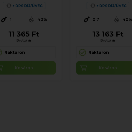
+ DRS DÍJ/ÜVEG
+ DRS DÍJ/ÜVEG
1
40%
0,7
40
11 365 Ft
13 163 Ft
Bruttó ár
Bruttó ár
Raktáron
Raktáron
Kosárba
Kosárba