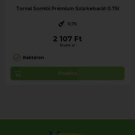
Tornai Somlói Prémium Szürkebarát 0.75l
0,75
2 107 Ft
Bruttó ár
Raktáron
Kosárba