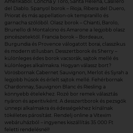
Amerikából. Concha y Toro, Santa Helena, Casillero
del Diablo. Spanyol borok – Rioja, Ribera del Duero,
Priorat és más appellation-ok tempranillo és
garnacha szőlőből. Olasz borok – Chianti, Barolo,
Brunello di Montalcino és Amarone a legjobb olasz
pincészetektől. Francia borok – Bordeaux,
Burgundia és Provence válogatott borai, classzikus
és modern stílusban. Desszertborok és Sherry –
különleges édes borok vacsorák, sajtok mellé és
különleges alkalmakra. Hogyan válassz bort?
Vörösbornak Cabernet Sauvignon, Merlot és Syrah a
legjobb húsok és érlelt sajtok mellé. Fehérbornak
Chardonnay, Sauvignon Blanc és Riesling a
könnyebb ételekhez. Rozé bor remek választás
nyáron és aperitivként. A desszertborok és pezsgők
ünnepi alkalmakra és édességekhez kínálnak
tökéletes párosítást. Rendelj online a Vitexim
webáruházból – ingyenes kiszállítás 35 000 Ft
feletti rendelésnél!