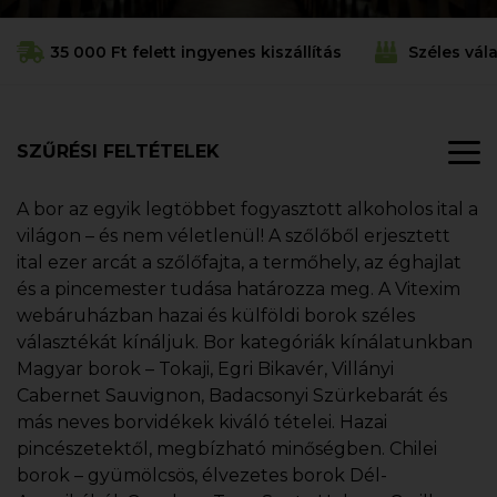
35 000 Ft felett ingyenes kiszállítás
Széles vál
SZŰRÉSI FELTÉTELEK
A bor az egyik legtöbbet fogyasztott alkoholos ital a
világon – és nem véletlenül! A szőlőből erjesztett
ital ezer arcát a szőlőfajta, a termőhely, az éghajlat
és a pincemester tudása határozza meg. A Vitexim
webáruházban hazai és külföldi borok széles
választékát kínáljuk. Bor kategóriák kínálatunkban
Magyar borok – Tokaji, Egri Bikavér, Villányi
Cabernet Sauvignon, Badacsonyi Szürkebarát és
más neves borvidékek kiváló tételei. Hazai
pincészetektől, megbízható minőségben. Chilei
borok – gyümölcsös, élvezetes borok Dél-