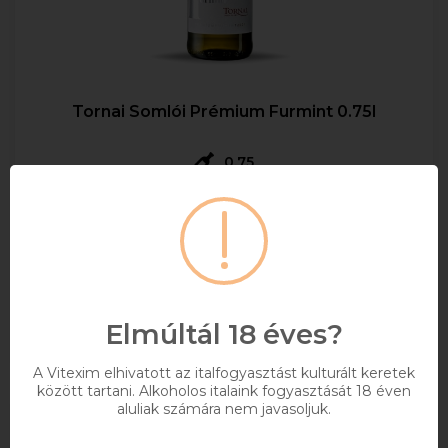
Tornai Somlói Prémium Furmint 0.75l
0,75
2 184 Ft
Bruttó ár
Raktáron
Kosárba
Elmúltál 18 éves?
A Vitexim elhivatott az italfogyasztást kulturált keretek
között tartani. Alkoholos italaink fogyasztását 18 éven
aluliak számára nem javasoljuk.