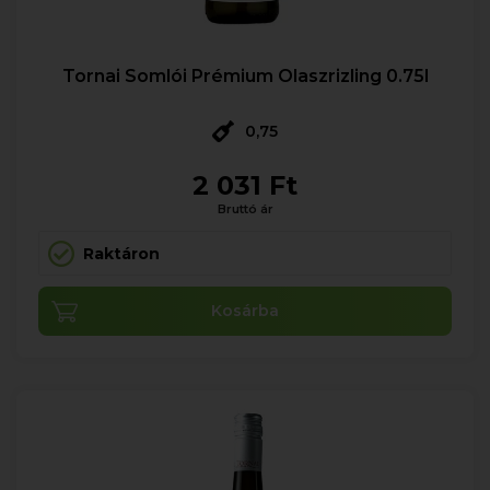
Tornai Somlói Prémium Olaszrizling 0.75l
0,75
2 031 Ft
Bruttó ár
Raktáron
Kosárba