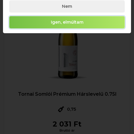
Nem
Igen, elmúltam
Tornai Somlói Prémium Hárslevelű 0.75l
0,75
2 031 Ft
Bruttó ár