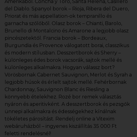
Amerikából. Concha y Toro, Santa Helena, Casillero
del Diablo. Spanyol borok – Rioja, Ribera del Duero,
Priorat és más appellation-ok tempranillo és
garnacha szőlőből. Olasz borok – Chianti, Barolo,
Brunello di Montalcino és Amarone a legjobb olasz
pincészetektől. Francia borok – Bordeaux,
Burgundia és Provence válogatott borai, classzikus
és modern stílusban. Desszertborok és Sherry –
különleges édes borok vacsorák, sajtok mellé és
különleges alkalmakra. Hogyan válassz bort?
Vörösbornak Cabernet Sauvignon, Merlot és Syrah a
legjobb húsok és érlelt sajtok mellé. Fehérbornak
Chardonnay, Sauvignon Blanc és Riesling a
könnyebb ételekhez. Rozé bor remek választás
nyáron és aperitivként. A desszertborok és pezsgők
ünnepi alkalmakra és édességekhez kínálnak
tökéletes párosítást. Rendelj online a Vitexim
webáruházból – ingyenes kiszállítás 35 000 Ft
feletti rendelésnél!