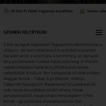
35 000 Ft felett ingyenes kiszállítás
Széles vál
SZŰRÉSI FELTÉTELEK
A bor az egyik legtöbbet fogyasztott alkoholos ital a
világon – és nem véletlenül! A szőlőből erjesztett
ital ezer arcát a szőlőfajta, a termőhely, az éghajlat
és a pincemester tudása határozza meg. A Vitexim
webáruházban hazai és külföldi borok széles
választékát kínáljuk. Bor kategóriák kínálatunkban
Magyar borok – Tokaji, Egri Bikavér, Villányi
Cabernet Sauvignon, Badacsonyi Szürkebarát és
más neves borvidékek kiváló tételei. Hazai
pincészetektől, megbízható minőségben. Chilei
borok – gyümölcsös, élvezetes borok Dél-