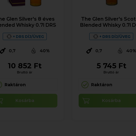
e Glen Silver's 8 éves
The Glen Silver's Sco
ended Whisky 0.7l DRS
Blended Whisky 0.7l 
+ DRS DÍJ/ÜVEG
+ DRS DÍJ/ÜVEG
0,7
40%
0,7
40
10 852 Ft
5 745 Ft
Bruttó ár
Bruttó ár
Raktáron
Raktáron
Kosárba
Kosárba