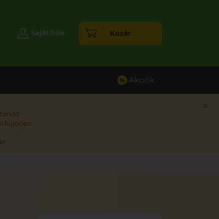
esés
Saját fiók
Kosár
Akciók
%
×
rtendő.
l függően.
k!