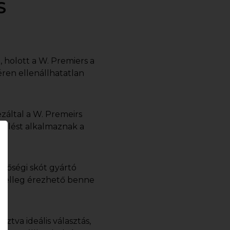
S
 holott a W. Premiers a
ren ellenállhatatlan
záltal a W. Premeirs
lelést alkalmaznak a
inőségi skót gyártó
s jelleg érezhető benne
tva ideális választás,