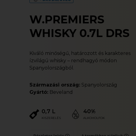
W.PREMIERS
WHISKY 0.7L DRS
Kiváló minőségű, határozott és karakteres
ízvilágú whisky – rendhagyó módon
Spanyolországból.
Származási ország:
Spanyolország
Gyártó:
Beveland
0,7 L
40%
KISZERELÉS
ALKOHOLFOK
Részletes leírás
A termékhez ajánljuk