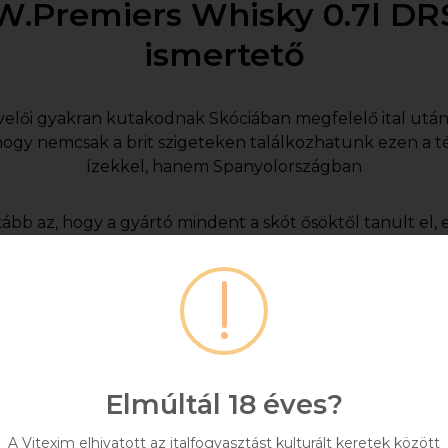
W.Premiers Whisky 0.7l DR
ismertető
elői gyakran kutakodnak Skóciában megfelelő ital után,
hogy nemcsak a brit szigeteken találkozhatunk ezen a té
ízekkel, hanem Spanyolországban
bb az, hogy a gyártó mindent a skót ősöktől tanult el, e
gatott minőségű alapanyagokat, hovatovább fahordós ér
megfelelő állag és ízvilág eléréséhez.
sky túlzás nélkül olyan hatást kelt, mintha valamelyik m
záltal enyhén édeskés, helyenként füstöt és karamellá
közepesen hosszú, aromás lecsengés társaságában.
Elmúltál 18 éves?
whisky, úgy a W.Premiers is leginkább önmagában fogyasz
A Vitexim elhivatott az italfogyasztást kulturált keretek között