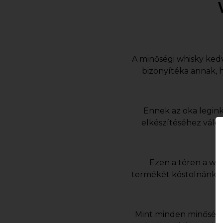
A minőségi whisky kedv
bizonyítéka annak, 
Ennek az oka leginká
elkészítéséhez válo
Ezen a téren a whi
termékét kóstolnánk, e
Mint minden minőségi 