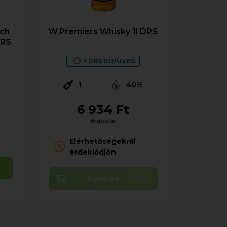
tch
W.Premiers Whisky 1l DRS
DRS
+ DRS DÍJ/ÜVEG
%
1
40%
6 934 Ft
Bruttó ár
Elérhetőségekről
érdeklődjön
Kosárba