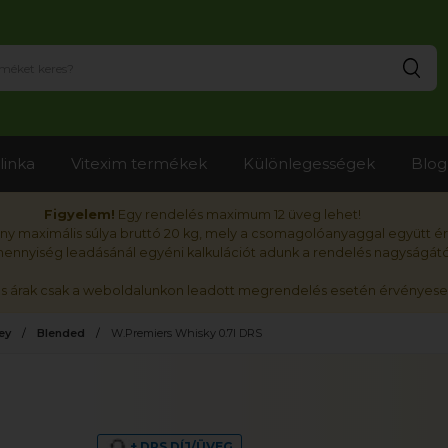
Ker
linka
Vitexim termékek
Különlegességek
Blog
Figyelem!
Egy rendelés maximum 12 üveg lehet!
y maximális súlya bruttó 20 kg, mely a csomagolóanyaggal együtt é
nnyiség leadásánál egyéni kalkulációt adunk a rendelés nagyságátó
ós árak csak a weboldalunkon leadott megrendelés esetén érvényese
ey
Blended
W.Premiers Whisky 0.7l DRS
+ DRS DÍJ/ÜVEG