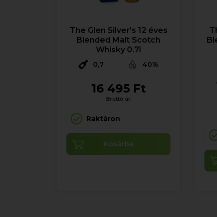
The Glen Silver's 12 éves
Th
Blended Malt Scotch
Bl
Whisky 0.7l
0,7
40%
16 495 Ft
Bruttó ár
Raktáron
Kosárba