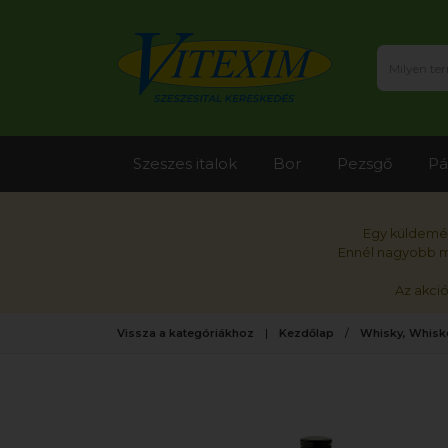
Szeszes italok
Bor
Pezsgő
Pá
Egy küldemén
Ennél nagyobb me
Az akci
Vissza a kategóriákhoz
Kezdőlap
Whisky, Whisk