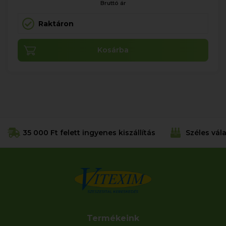
Bruttó ár
Raktáron
Kosárba
35 000 Ft felett ingyenes kiszállítás
Széles vál
Termékeink