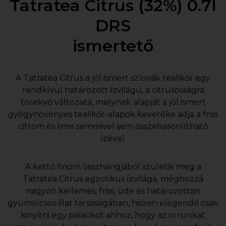
Tatratea Citrus (32%) 0.7l
DRS
ismertető
A Tatratea Citrus a jól ismert szlovák tealikőr egy
rendkívül határozott ízvilágú, a citrusosságra
törekvő változata, melynek alapját a jól ismert
gyógynövényes tealikőr-alapok keveréke adja a friss
citrom és lime semmivel sem összehasonlítható
ízével.
A kettő finom összhangjából születik meg a
Tatratea Citrus egzotikus ízvilága, méghozzá
nagyon kellemes, friss, üde és határozottan
gyümölcsös illat társaságában, hiszen elegendő csak
kinyitni egy palackot ahhoz, hogy az orrunkat