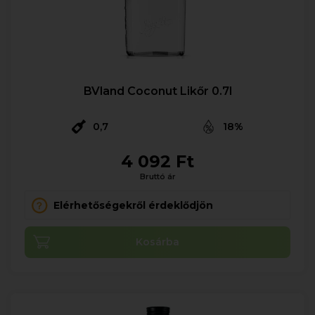
BVland Coconut Likőr 0.7l
0,7
18%
4 092 Ft
Bruttó ár
Elérhetőségekről érdeklődjön
Kosárba