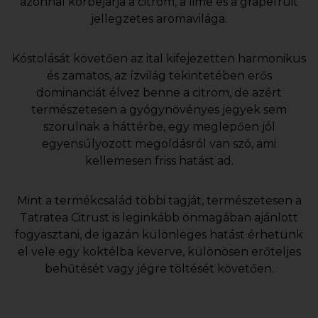
azonnal körbejárja a citrom, a lime és a grapefruit
jellegzetes aromavilága.
Kóstolását követően az ital kifejezetten harmonikus
és zamatos, az ízvilág tekintetében erős
dominanciát élvez benne a citrom, de azért
természetesen a gyógynövényes jegyek sem
szorulnak a háttérbe, egy meglepően jól
egyensúlyozott megoldásról van szó, ami
kellemesen friss hatást ad.
Mint a termékcsalád többi tagját, természetesen a
Tatratea Citrust is leginkább önmagában ajánlott
fogyasztani, de igazán különleges hatást érhetünk
el vele egy koktélba keverve, különösen erőteljes
behűtését vagy jégre töltését követően.