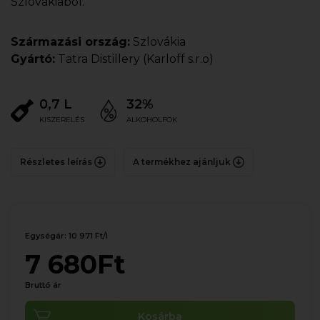
Szlovákiából.
Származási ország:
Szlovákia
Gyártó:
Tatra Distillery (Karloff s.r.o)
0,7 L
32%
KISZERELÉS
ALKOHOLFOK
Részletes leírás
A termékhez ajánljuk
Egységár: 10 971 Ft/l
7 680Ft
Bruttó ár
Kosárba