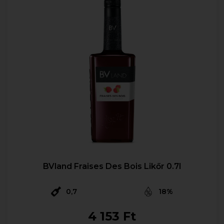
BVland Fraises Des Bois Likőr 0.7l
0,7
18%
4 153 Ft