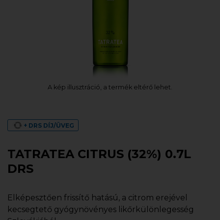
A kép illusztráció, a termék eltérő lehet.
+ DRS DÍJ/ÜVEG
TATRATEA CITRUS (32%) 0.7L
DRS
Elképesztően frissítő hatású, a citrom erejével
kecsegtető gyógynövényes likőrkülönlegesség