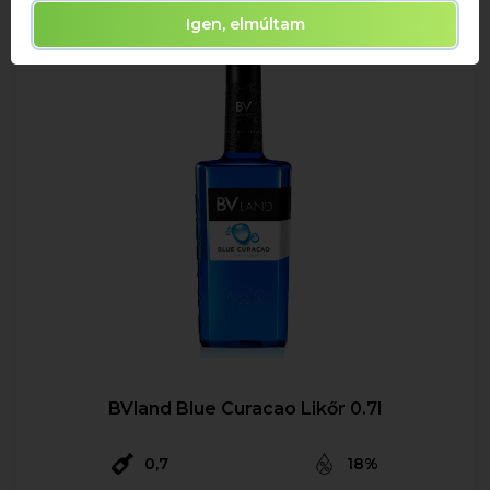
Igen, elmúltam
BVland Blue Curacao Likőr 0.7l
0,7
18%