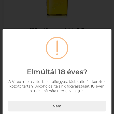
BVland Bananes Likőr 0.7l
+ DRS DÍJ/ÜVEG
0,7
18%
3 592 Ft
Elmúltál 18 éves?
Bruttó ár
A Vitexim elhivatott az italfogyasztást kulturált keretek
Elérhetőségekről érdeklődjön
között tartani. Alkoholos italaink fogyasztását 18 éven
aluliak számára nem javasoljuk.
Kosárba
Nem