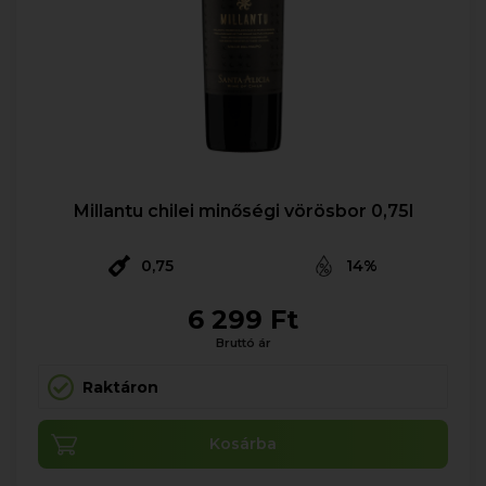
Millantu chilei minőségi vörösbor 0,75l
0,75
14%
6 299 Ft
Bruttó ár
Raktáron
Kosárba