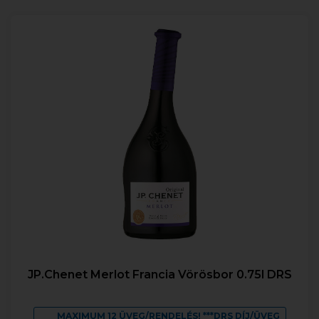
JP.Chenet Merlot Francia Vörösbor 0.75l DRS
MAXIMUM 12 ÜVEG/RENDELÉS! ***DRS DÍJ/ÜVEG