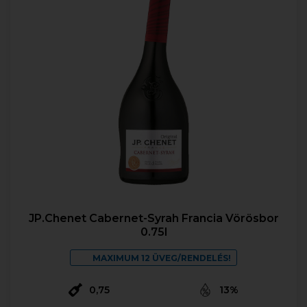
JP.Chenet Cabernet-Syrah Francia Vörösbor
0.75l
MAXIMUM 12 ÜVEG/RENDELÉS!
0,75
13%