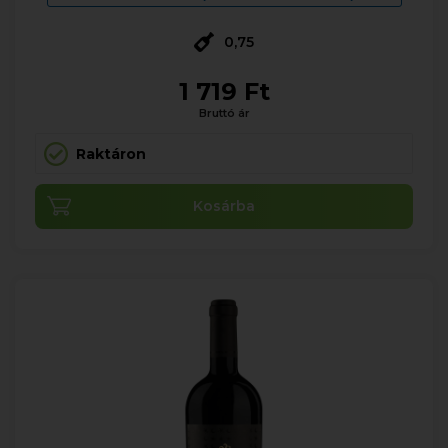
0,75
1 719 Ft
Bruttó ár
Raktáron
Kosárba