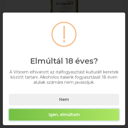
JP.Chenet Colombard-Sauvignon Francia
Fehérbor 0.75l
MAXIMUM 12 ÜVEG/RENDELÉS!
Elmúltál 18 éves?
0,75
11%
A Vitexim elhivatott az italfogyasztást kulturált keretek
között tartani. Alkoholos italaink fogyasztását 18 éven
2 274 Ft
aluliak számára nem javasoljuk.
Bruttó ár
Raktáron
Nem
Kosárba
Igen, elmúltam