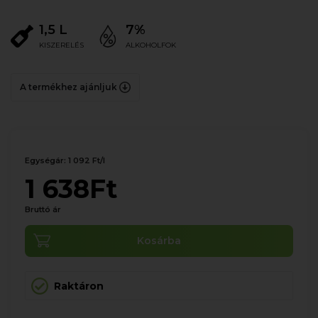
1,5 L
7%
KISZERELÉS
ALKOHOLFOK
A termékhez ajánljuk
Egységár: 1 092 Ft/l
1 638Ft
Bruttó ár
Kosárba
Raktáron