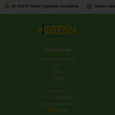
35 000 Ft felett ingyenes kiszállítás
Széles vál
Termékeink
Összes termékünk
Bor
Likőr
Vodka
Gin
Whiskey
Vitexim termékek
Különlegességek
Akciók
%