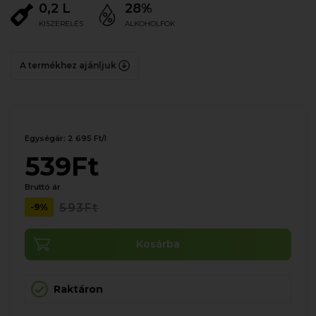
0,2 L
28%
KISZERELÉS
ALKOHOLFOK
A termékhez ajánljuk
Egységár: 2 695 Ft/l
539Ft
Bruttó ár
593Ft
-9%
Kosárba
Raktáron