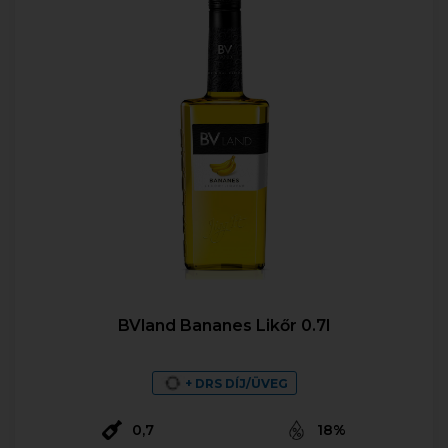
BVland Bananes Likőr 0.7l
+ DRS DÍJ/ÜVEG
0,7
18%