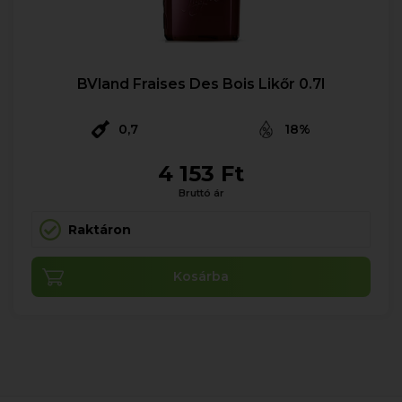
BVland Fraises Des Bois Likőr 0.7l
0,7
18%
4 153 Ft
Bruttó ár
Raktáron
Kosárba