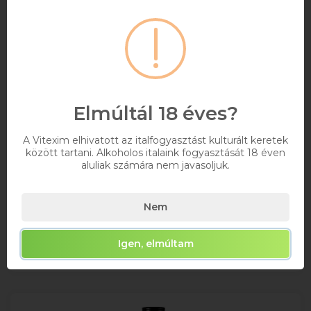
BVland Blue Curacao Likőr 0.7l
Elmúltál 18 éves?
0,7
18%
A Vitexim elhivatott az italfogyasztást kulturált keretek
között tartani. Alkoholos italaink fogyasztását 18 éven
3 591 Ft
aluliak számára nem javasoljuk.
Bruttó ár
Elérhetőségekről érdeklődjön
Nem
Kosárba
Igen, elmúltam