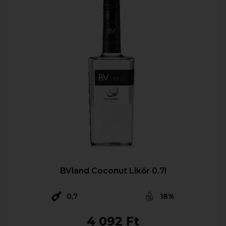
BVland Coconut Likőr 0.7l
0,7
18%
4 092 Ft