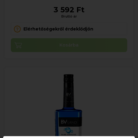
3 592 Ft
Bruttó ár
Elérhetőségekről érdeklődjön
Kosárba