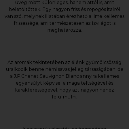
üveg miatt különleges, hanem attól is, amit
beletöltöttek. Egy nagyon friss és ropogós italról
van szó, melynek illatában érezhető a lime kellemes
frissessége, ami természetesen az ízvilágot is
meghatározza.
Az aromák tekintetében az élénk gyümölcsösség
uralkodik benne némi savas jelleg társaságában, de
a J.P.Chenet Sauvignon Blanc annyira kellemes
egyensúlyt képvisel a maga teltségével és
karakterességével, hogy azt nagyon nehéz
felülmúlni.