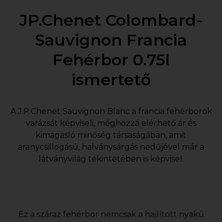
JP.Chenet Colombard-
Sauvignon Francia
Fehérbor 0.75l
ismertető
A J.P.Chenet Sauvignon Blanc a francia fehérborok
varázsát képviseli, méghozzá elérhető ár és
kimagasló minőség társaságában, amit
aranycsillogású, halványsárgás nedűjével már a
látványvilág tekintetében is képvisel.
Ez a száraz fehérbor nemcsak a hajlított nyakú