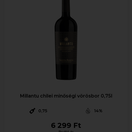
Millantu chilei minőségi vörösbor 0,75l
0,75
14%
6 299 Ft
Bruttó ár