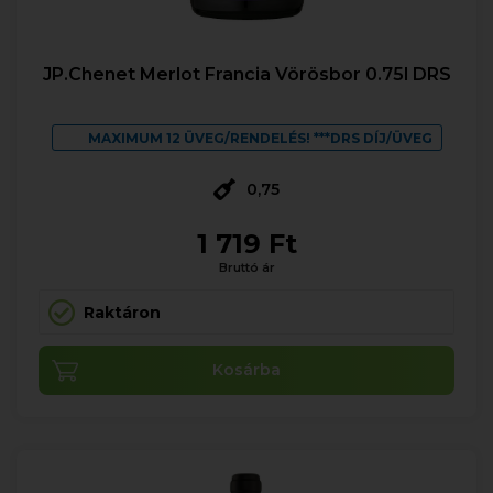
JP.Chenet Merlot Francia Vörösbor 0.75l DRS
MAXIMUM 12 ÜVEG/RENDELÉS! ***DRS DÍJ/ÜVEG
0,75
1 719 Ft
Bruttó ár
Raktáron
Kosárba