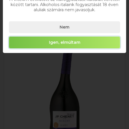
között tartani. Alkoholos italaink fogyasztását 18 éven
Raktáron
aluliak számára nem javasoljuk.
Kosárba
Nem
Igen, elmúltam