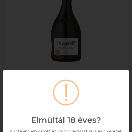
JP.Chenet Cabernet-Syrah Francia Vörösbor
0.75l
MAXIMUM 12 ÜVEG/RENDELÉS!
0,75
13%
Elmúltál 18 éves?
2 274 Ft
Bruttó ár
A Vitexim elhivatott az italfogyasztást kulturált keretek