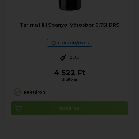
Tarima Hill Spanyol Vörösbor 0.75l DRS
+ DRS DÍJ/ÜVEG
0,75
4 522 Ft
Bruttó ár
Raktáron
Kosárba