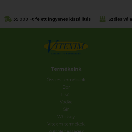
35 000 Ft felett ingyenes kiszállítás
Széles vál
Termékeink
Összes termékünk
Bor
Likőr
Vodka
Gin
Whiskey
Vitexim termékek
Különlegességek