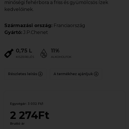
minőségi fehérbora a friss és gyümölcsös ízek
kedvelőinek.
Származási ország:
Franciaország
Gyártó:
J.P.Chenet
0,75 L
11%
KISZERELÉS
ALKOHOLFOK
Részletes leírás
A termékhez ajánljuk
Egységár: 3 032 Ft/l
2 274Ft
Bruttó ár