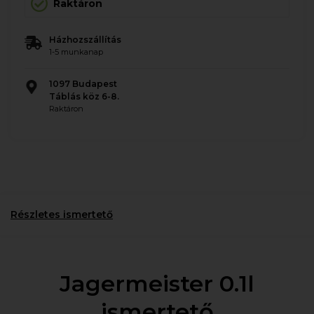
Raktáron
Házhozszállítás
1-5 munkanap
1097 Budapest
Táblás köz 6-8.
Raktáron
Részletes ismertető
Jagermeister 0.1l
ismertető