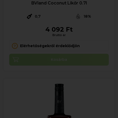
BVland Coconut Likőr 0.7l
0,7
18%
4 092 Ft
Bruttó ár
Elérhetőségekről érdeklődjön
Kosárba