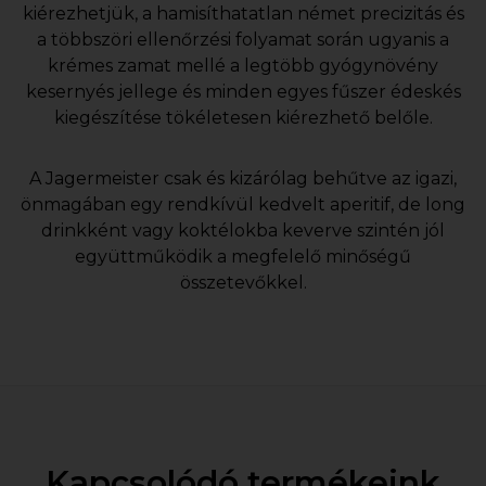
kiérezhetjük, a hamisíthatatlan német precizitás és
a többszöri ellenőrzési folyamat során ugyanis a
krémes zamat mellé a legtöbb gyógynövény
kesernyés jellege és minden egyes fűszer édeskés
kiegészítése tökéletesen kiérezhető belőle.
A Jagermeister csak és kizárólag behűtve az igazi,
önmagában egy rendkívül kedvelt aperitif, de long
drinkként vagy koktélokba keverve szintén jól
együttműködik a megfelelő minőségű
összetevőkkel.
Kapcsolódó termékeink