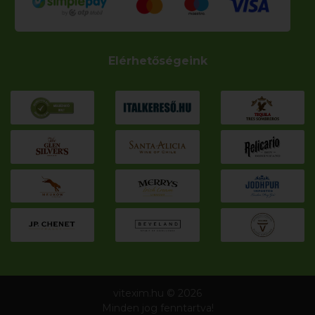
Elérhetőségeink
vitexim.hu © 2026
Minden jog fenntartva!