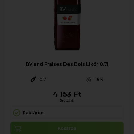
BVland Fraises Des Bois Likőr 0.7l
0,7
18%
4 153 Ft
Bruttó ár
Raktáron
Kosárba