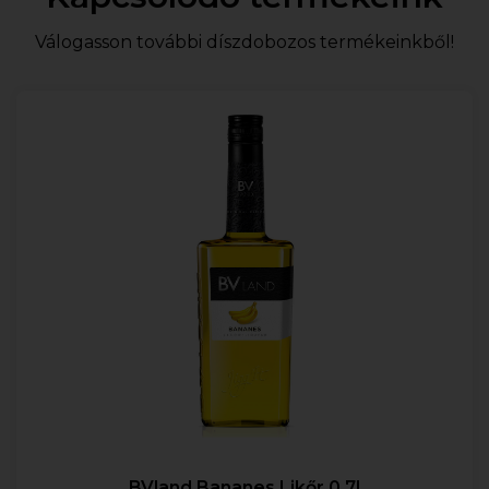
Válogasson további díszdobozos termékeinkből!
BVland Bananes Likőr 0.7l