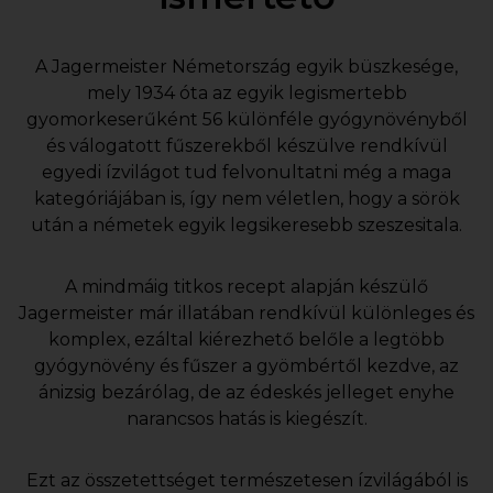
A Jagermeister Németország egyik büszkesége,
mely 1934 óta az egyik legismertebb
gyomorkeserűként 56 különféle gyógynövényből
és válogatott fűszerekből készülve rendkívül
egyedi ízvilágot tud felvonultatni még a maga
kategóriájában is, így nem véletlen, hogy a sörök
után a németek egyik legsikeresebb szeszesitala.
A mindmáig titkos recept alapján készülő
Jagermeister már illatában rendkívül különleges és
komplex, ezáltal kiérezhető belőle a legtöbb
gyógynövény és fűszer a gyömbértől kezdve, az
ánizsig bezárólag, de az édeskés jelleget enyhe
narancsos hatás is kiegészít.
Ezt az összetettséget természetesen ízvilágából is