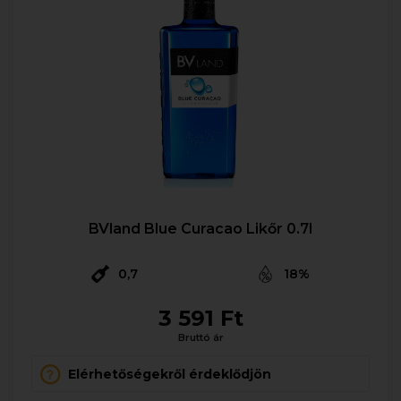
BVland Blue Curacao Likőr 0.7l
0,7
18%
3 591 Ft
Bruttó ár
Elérhetőségekről érdeklődjön