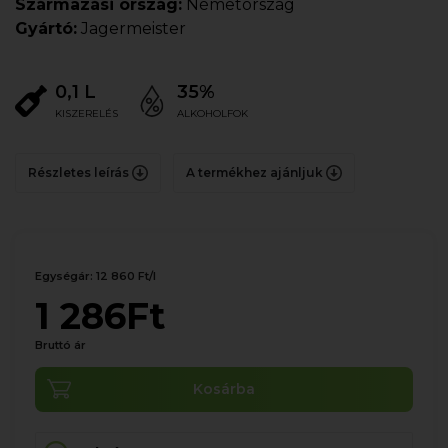
Származási ország:
Németország
Gyártó:
Jagermeister
0,1 L
35%
KISZERELÉS
ALKOHOLFOK
Részletes leírás
A termékhez ajánljuk
Egységár: 12 860 Ft/l
1 286Ft
Bruttó ár
Kosárba