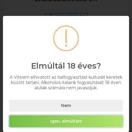
+ DRS DÍJ/ÜVEG
0,7
18%
3 592 Ft
Bruttó ár
Elérhetőségekről érdeklődjön
Elmúltál 18 éves?
A Vitexim elhivatott az italfogyasztást kulturált keretek
Kosárba
között tartani. Alkoholos italaink fogyasztását 18 éven
aluliak számára nem javasoljuk.
Nem
Igen, elmúltam