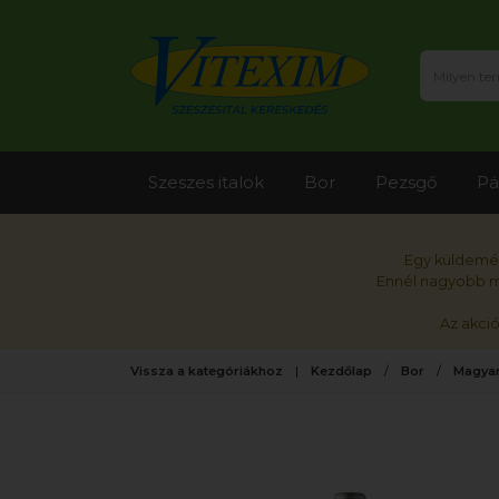
Szeszes italok
Bor
Pezsgő
Pá
Egy küldemén
Ennél nagyobb me
Az akci
Vissza a kategóriákhoz
Kezdőlap
Bor
Magyar