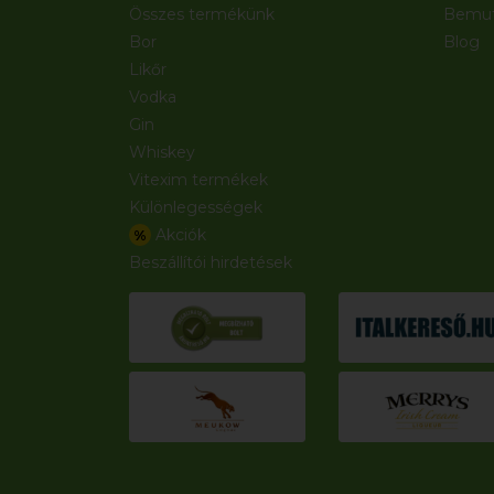
Összes termékünk
Bemut
Bor
Blog
Likőr
Vodka
Gin
Whiskey
Vitexim termékek
Különlegességek
Akciók
%
Beszállítói hirdetések