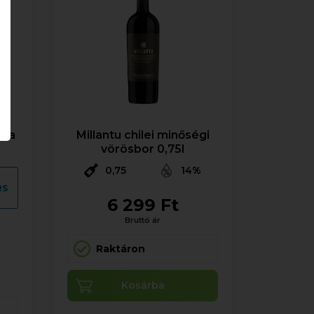
cia
Millantu chilei minőségi
vörösbor 0,75l
0,75
14%
RS
6 299 Ft
Bruttó ár
Raktáron
Kosárba