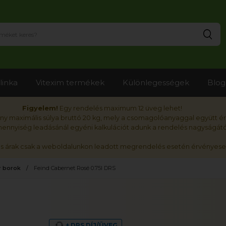
Ker
linka
Vitexim termékek
Különlegességek
Blog
Figyelem!
Egy rendelés maximum 12 üveg lehet!
y maximális súlya bruttó 20 kg, mely a csomagolóanyaggal együtt é
nnyiség leadásánál egyéni kalkulációt adunk a rendelés nagyságátó
ós árak csak a weboldalunkon leadott megrendelés esetén érvényese
 borok
Feind Cabernet Rosé 0.75l DRS
+ DRS DÍJ/ÜVEG