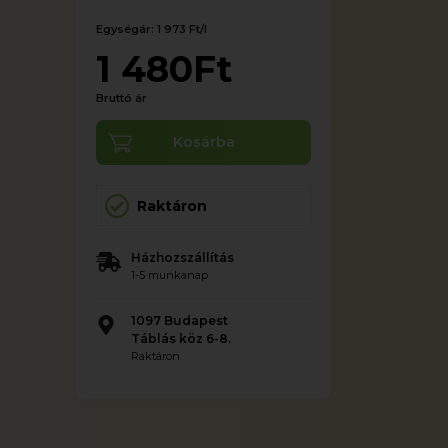
Egységár: 1 973 Ft/l
1 480Ft
Bruttó ár
Kosárba
Raktáron
Házhozszállítás
1-5 munkanap
1097 Budapest
Táblás köz 6-8.
Raktáron