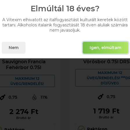
Elmúltál 18 éves?
A Vitexim elhivatott az italfogyasztást kulturált keretek között
tartani. Alkoholos italaink fogyasztását 18 éven aluliak számára
nem javasoljuk.
Nem
Igen, elmúltam
P.Chenet Colombard-
JP.Chenet Merlot Fran
Sauvignon Francia
Vörösbor 0.75l DRS
Fehérbor 0.75l
MAXIMUM 12
ÜVEG/RENDELÉS! ***D
MAXIMUM 12
DÍJ/ÜVEG
ÜVEG/RENDELÉS!
0,75
0,75
11%
1 719 Ft
2 274 Ft
Bruttó ár
Bruttó ár
Raktáron
Raktáron