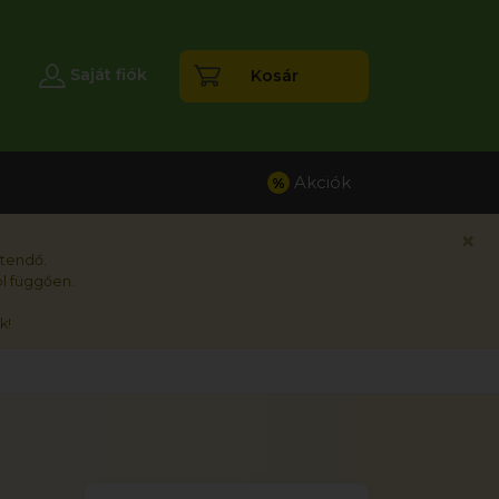
esés
Saját fiók
Kosár
Akciók
%
×
rtendő.
l függően.
k!