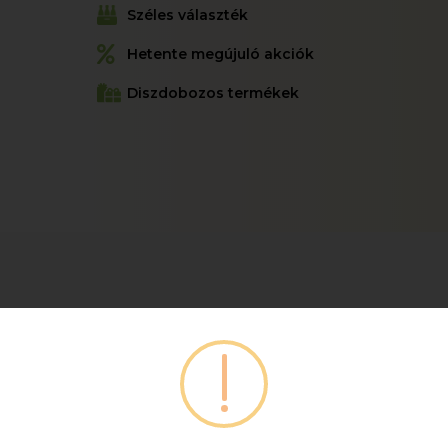
Széles választék
Hetente megújuló akciók
Diszdobozos termékek
Kapcsolódó termékeink
Válogasson további díszdobozos termékeinkből!