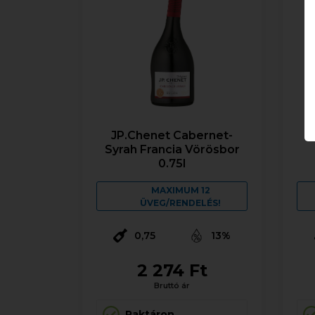
JP.Chenet Cabernet-
J
Syrah Francia Vörösbor
0.75l
MAXIMUM 12
ÜVEG/RENDELÉS!
0,75
13%
2 274 Ft
Bruttó ár
Raktáron