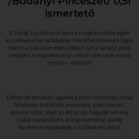
/Budányi Pincészet/ 0,5l
ismertető
A Tokaji 3 puttonyos Aszú a tokaji borvidék egyik
különleges italcsaládjának mondhatni belépő tagja,
hiszen a 3-as szám esetünkben azt a tartályt jelöli,
melyben a végeredmény – közel sem szokványos
módon – elkészül.
Ebben az aszúban ugyanis a kiváló minőségű tokaji
fehérbort botritizált mazsolára, azaz túlérett
szőlőre töltik, majd az aszút így hagyják néhány
napig macerálódni, a végeredményt pedig
kipréselve megkapják a közkedvelt aszút.