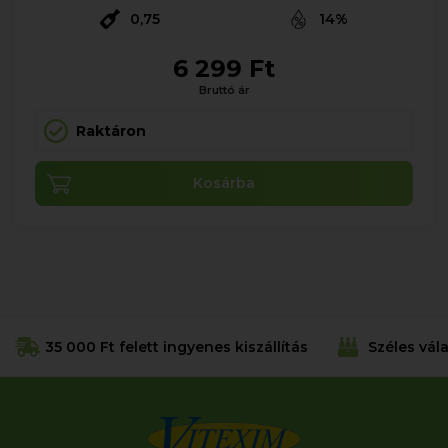
0,75
14%
6 299 Ft
Bruttó ár
Raktáron
Kosárba
35 000 Ft felett ingyenes kiszállítás
Széles vál