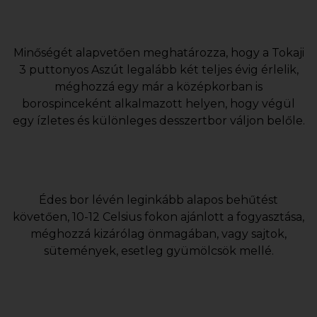
Minőségét alapvetően meghatározza, hogy a Tokaji
3 puttonyos Aszút legalább két teljes évig érlelik,
méghozzá egy már a középkorban is
borospinceként alkalmazott helyen, hogy végül
egy ízletes és különleges desszertbor váljon belőle.
Édes bor lévén leginkább alapos behűtést
követően, 10-12 Celsius fokon ajánlott a fogyasztása,
méghozzá kizárólag önmagában, vagy sajtok,
sütemények, esetleg gyümölcsök mellé.