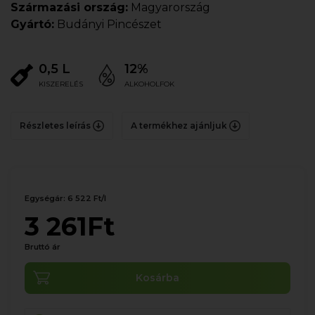
Származási ország:
Magyarország
Gyártó:
Budányi Pincészet
0,5 L
12%
KISZERELÉS
ALKOHOLFOK
Részletes leírás
A termékhez ajánljuk
Egységár: 6 522 Ft/l
3 261Ft
Bruttó ár
Kosárba