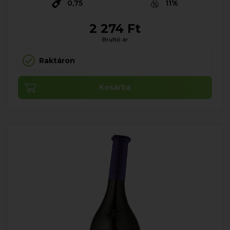
0,75
11%
2 274 Ft
Bruttó ár
Raktáron
Kosárba