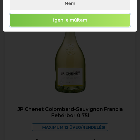
Nem
Igen, elmúltam
JP.Chenet Colombard-Sauvignon Francia
Fehérbor 0.75l
MAXIMUM 12 ÜVEG/RENDELÉS!