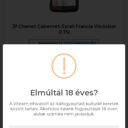
JP.Chenet Cabernet-Syrah Francia Vörösbor
0.75l
MAXIMUM 12 ÜVEG/RENDELÉS!
0,75
13%
2 274 Ft
Bruttó ár
Raktáron
Elmúltál 18 éves?
Kosárba
A Vitexim elhivatott az italfogyasztást kulturált keretek
között tartani. Alkoholos italaink fogyasztását 18 éven
aluliak számára nem javasoljuk.