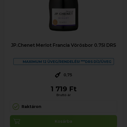
JP.Chenet Merlot Francia Vörösbor 0.75l DRS
MAXIMUM 12 ÜVEG/RENDELÉS! ***DRS DÍJ/ÜVEG
0,75
1 719 Ft
Bruttó ár
Raktáron
Kosárba