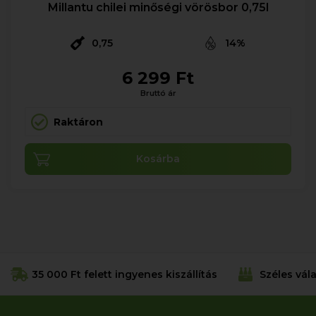
Millantu chilei minőségi vörösbor 0,75l
0,75
14%
6 299 Ft
Bruttó ár
Raktáron
Kosárba
35 000 Ft felett ingyenes kiszállítás
Széles vál