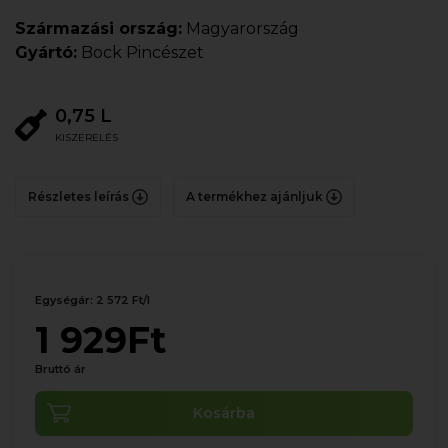
Származási ország:
Magyarország
Gyártó:
Bock Pincészet
0,75 L
KISZERELÉS
Részletes leírás
A termékhez ajánljuk
Egységár: 2 572 Ft/l
1 929Ft
Bruttó ár
Kosárba