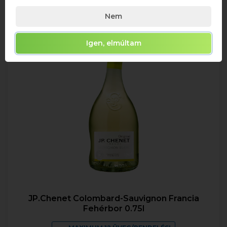
Nem
Igen, elmúltam
JP.Chenet Colombard-Sauvignon Francia
Fehérbor 0.75l