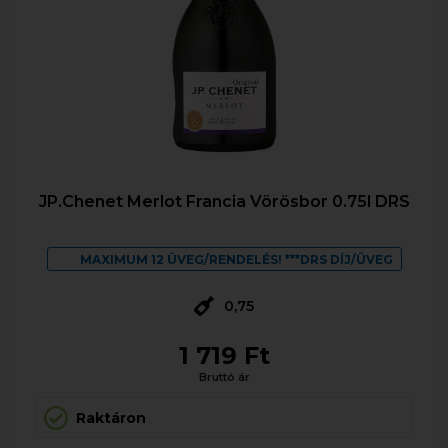
JP.Chenet Merlot Francia Vörösbor 0.75l DRS
MAXIMUM 12 ÜVEG/RENDELÉS! ***DRS DÍJ/ÜVEG
0,75
1 719 Ft
Bruttó ár
Raktáron