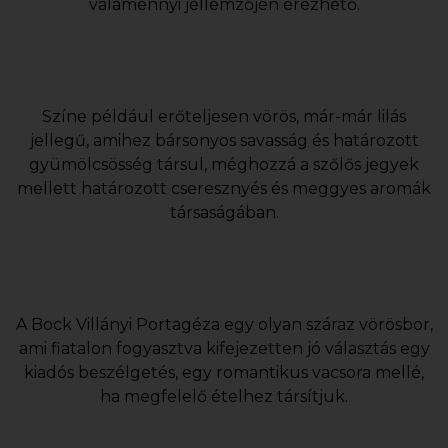
valamennyi jellemzőjén érezhető.
Színe például erőteljesen vörös, már-már lilás
jellegű, amihez bársonyos savasság és határozott
gyümölcsösség társul, méghozzá a szőlős jegyek
mellett határozott cseresznyés és meggyes aromák
társaságában.
A Bock Villányi Portagéza egy olyan száraz vörösbor,
ami fiatalon fogyasztva kifejezetten jó választás egy
kiadós beszélgetés, egy romantikus vacsora mellé,
ha megfelelő ételhez társítjuk.