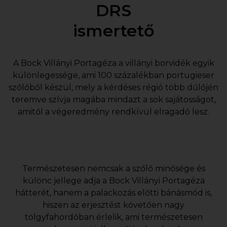
DRS
ismertető
A Bock Villányi Portagéza a villányi borvidék egyik
különlegessége, ami 100 százalékban portugieser
szőlőből készül, mely a kérdéses régió több dűlőjén
teremve szívja magába mindazt a sok sajátosságot,
amitől a végeredmény rendkívül elragadó lesz.
Természetesen nemcsak a szőlő minősége és
különc jellege adja a Bock Villányi Portagéza
hátterét, hanem a palackozás előtti bánásmód is,
hiszen az erjesztést követően nagy
tölgyfahordóban érlelik, ami természetesen