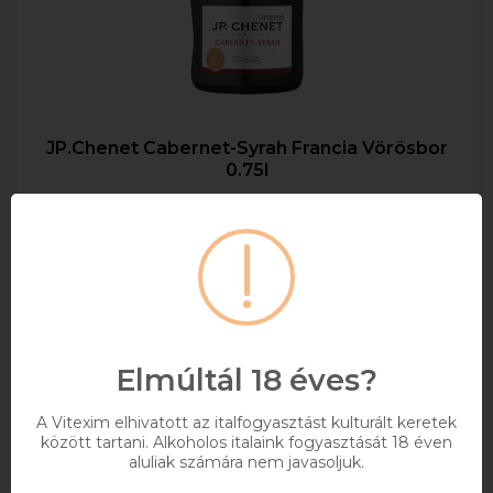
JP.Chenet Cabernet-Syrah Francia Vörösbor
0.75l
MAXIMUM 12 ÜVEG/RENDELÉS!
0,75
13%
2 274 Ft
Bruttó ár
Elmúltál 18 éves?
Raktáron
A Vitexim elhivatott az italfogyasztást kulturált keretek
között tartani. Alkoholos italaink fogyasztását 18 éven
Kosárba
aluliak számára nem javasoljuk.