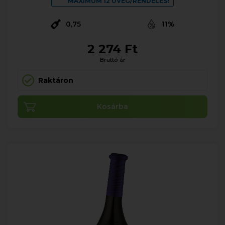
MAXIMUM 12 ÜVEG/RENDELÉS!
0,75
11%
2 274 Ft
Bruttó ár
Raktáron
Kosárba