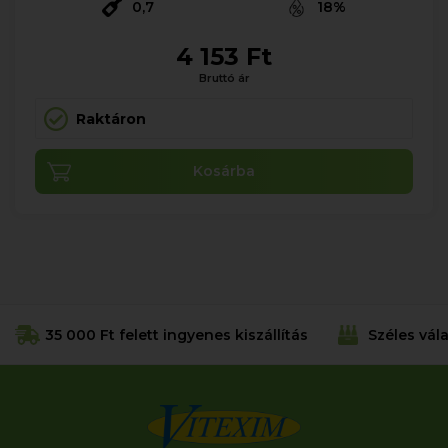
0,7
18%
4 153 Ft
Bruttó ár
Raktáron
Kosárba
35 000 Ft felett ingyenes kiszállítás
Széles vál