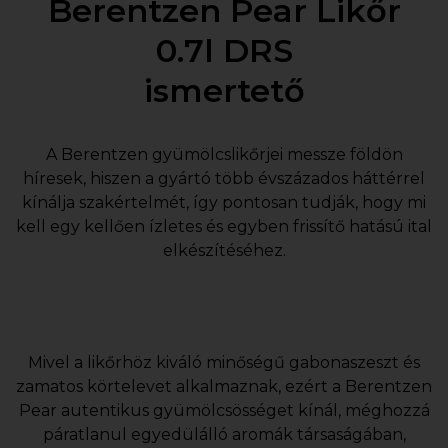
Berentzen Pear Likőr
0.7l DRS
ismertető
A Berentzen gyümölcslikőrjei messze földön
híresek, hiszen a gyártó több évszázados háttérrel
kínálja szakértelmét, így pontosan tudják, hogy mi
kell egy kellően ízletes és egyben frissítő hatású ital
elkészítéséhez.
Mivel a likőrhöz kiváló minőségű gabonaszeszt és
zamatos körtelevet alkalmaznak, ezért a Berentzen
Pear autentikus gyümölcsösséget kínál, méghozzá
páratlanul egyedülálló aromák társaságában,