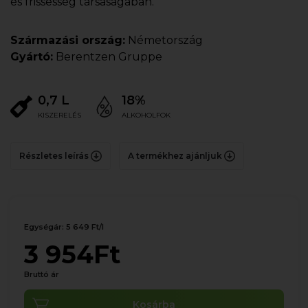
és frissesség társaságában.
Származási ország:
Németország
Gyártó:
Berentzen Gruppe
0,7 L
18%
KISZERELÉS
ALKOHOLFOK
Részletes leírás
A termékhez ajánljuk
Egységár: 5 649 Ft/l
3 954Ft
Bruttó ár
Kosárba