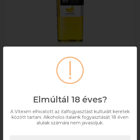
BVland Bananes Likőr 0.7l
+ DRS DÍJ/ÜVEG
0,7
18%
Elmúltál 18 éves?
3 592 Ft
A Vitexim elhivatott az italfogyasztást kulturált keretek
Bruttó ár
között tartani. Alkoholos italaink fogyasztását 18 éven
aluliak számára nem javasoljuk.
Elérhetőségekről érdeklődjön