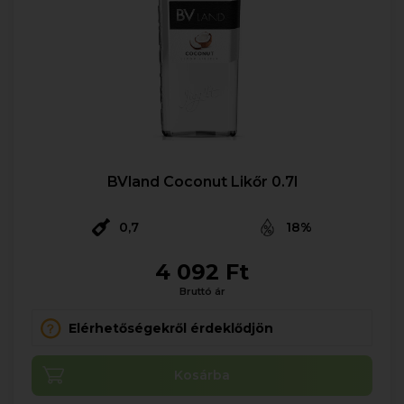
BVland Coconut Likőr 0.7l
0,7
18%
4 092 Ft
Bruttó ár
Elérhetőségekről érdeklődjön
Kosárba