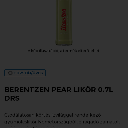
A kép illusztráció, a termék eltérő lehet.
+ DRS DÍJ/ÜVEG
BERENTZEN PEAR LIKŐR 0.7L
DRS
Csodálatosan körtés ízvilággal rendelkező
gyümölcslikőr Németországból, elragadó zamatok