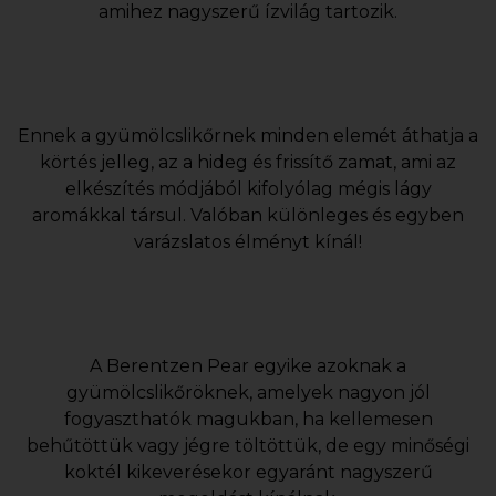
amihez nagyszerű ízvilág tartozik.
Ennek a gyümölcslikőrnek minden elemét áthatja a
körtés jelleg, az a hideg és frissítő zamat, ami az
elkészítés módjából kifolyólag mégis lágy
aromákkal társul. Valóban különleges és egyben
varázslatos élményt kínál!
A Berentzen Pear egyike azoknak a
gyümölcslikőröknek, amelyek nagyon jól
fogyaszthatók magukban, ha kellemesen
behűtöttük vagy jégre töltöttük, de egy minőségi
koktél kikeverésekor egyaránt nagyszerű