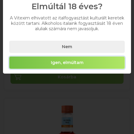
Elmúltál 18 éves?
+ DRS DÍJ/ÜVEG
A Vitexim elhivatott az italfogyasztást kulturált keretek
között tartani. Alkoholos italaink fogyasztását 18 éven
0,75
aluliak számára nem javasoljuk.
3 670 Ft
Nem
Bruttó ár
Raktáron
Igen, elmúltam
Kosárba