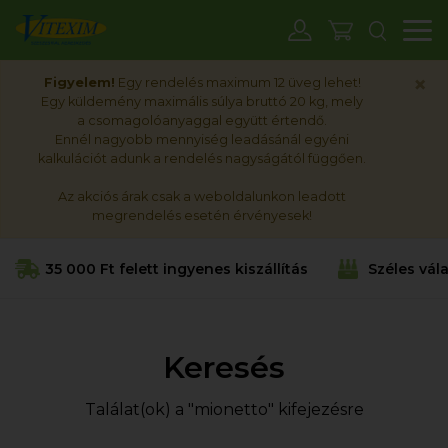
M
×
Figyelem!
Egy rendelés maximum 12 üveg lehet!
Egy küldemény maximális súlya bruttó 20 kg, mely
a csomagolóanyaggal együtt értendő.
Ennél nagyobb mennyiség leadásánál egyéni
kalkulációt adunk a rendelés nagyságától függően.
Az akciós árak csak a weboldalunkon leadott
megrendelés esetén érvényesek!
35 000 Ft felett ingyenes kiszállítás
Széles vál
Keresés
Találat(ok) a "mionetto" kifejezésre