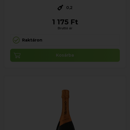
0,2
1 175 Ft
Bruttó ár
Raktáron
Kosárba