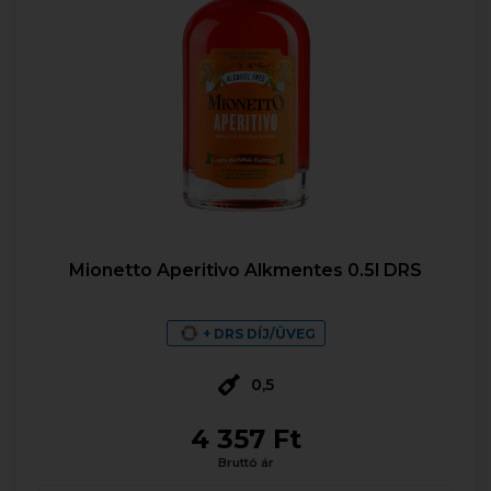
Mionetto Aperitivo Alkmentes 0.5l DRS
+ DRS DÍJ/ÜVEG
0,5
4 357 Ft
Bruttó ár