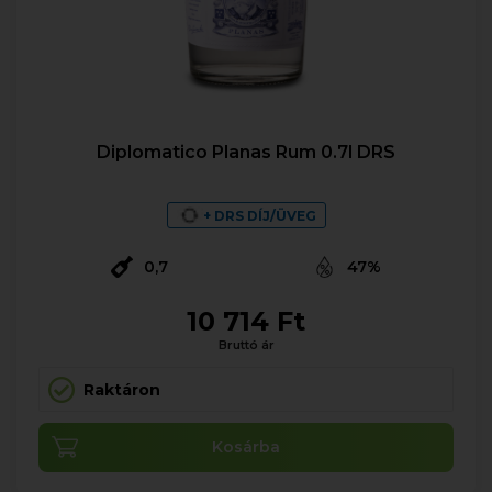
Diplomatico Planas Rum 0.7l DRS
+ DRS DÍJ/ÜVEG
0,7
47%
10 714 Ft
Bruttó ár
Raktáron
Kosárba