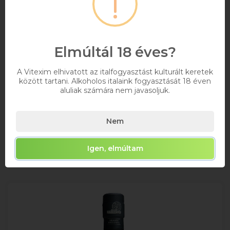
Diplomatico Mantuano Rum 0.7l+pohár DRS
+ DRS DÍJ/ÜVEG
Elmúltál 18 éves?
0,7
40%
A Vitexim elhivatott az italfogyasztást kulturált keretek
között tartani. Alkoholos italaink fogyasztását 18 éven
12 474 Ft
aluliak számára nem javasoljuk.
Bruttó ár
Raktáron
Nem
Kosárba
Igen, elmúltam