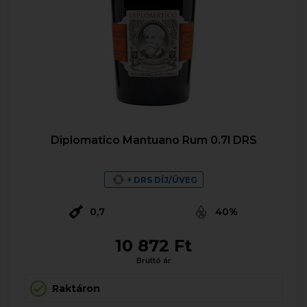
Diplomatico Mantuano Rum 0.7l DRS
+ DRS DÍJ/ÜVEG
0,7
40%
10 872 Ft
Bruttó ár
Raktáron