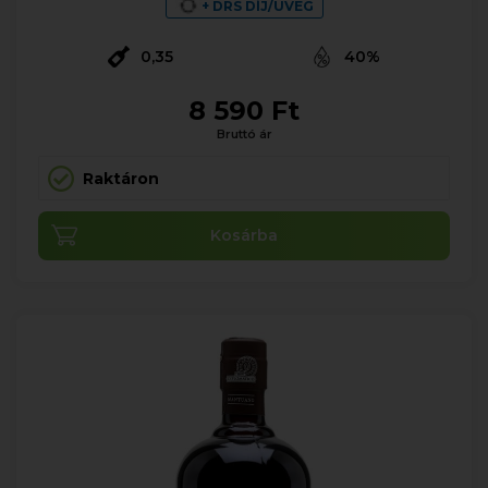
+ DRS DÍJ/ÜVEG
0,35
40%
8 590 Ft
Bruttó ár
Raktáron
Kosárba