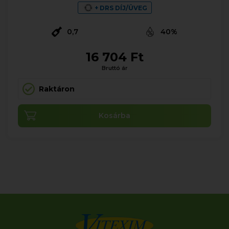
+ DRS DÍJ/ÜVEG
0,7
40%
16 704 Ft
Bruttó ár
Raktáron
Kosárba