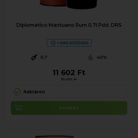
Diplomatico Mantuano Rum 0.7l Pdd. DRS
+ DRS DÍJ/ÜVEG
0,7
40%
11 602 Ft
Bruttó ár
Raktáron
Kosárba