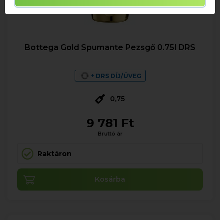
Bottega Gold Spumante Pezsgő 0.75l DRS
+ DRS DÍJ/ÜVEG
0,75
9 781 Ft
Bruttó ár
Raktáron
Kosárba