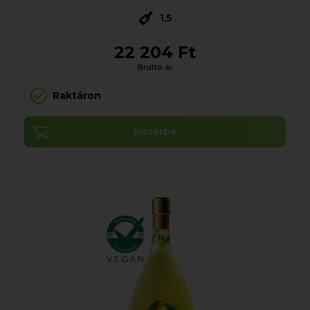
1,5
22 204 Ft
Bruttó ár
Raktáron
Kosárba