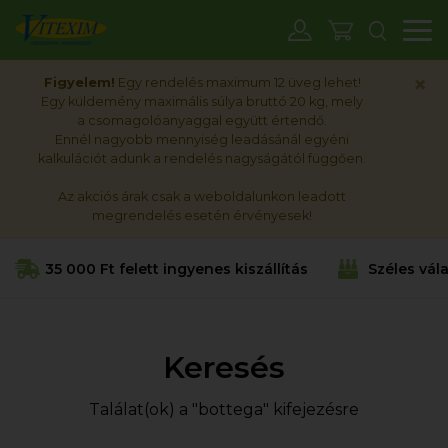
M
×
Figyelem!
Egy rendelés maximum 12 üveg lehet!
Egy küldemény maximális súlya bruttó 20 kg, mely
a csomagolóanyaggal együtt értendő.
Ennél nagyobb mennyiség leadásánál egyéni
kalkulációt adunk a rendelés nagyságától függően.
Az akciós árak csak a weboldalunkon leadott
megrendelés esetén érvényesek!
35 000 Ft felett ingyenes kiszállítás
Széles vál
Keresés
Találat(ok) a "bottega" kifejezésre