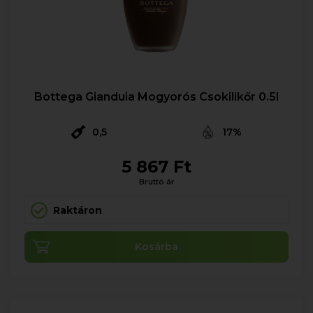
Bottega Gianduia Mogyorós Csokilikőr 0.5l
0,5
17%
5 867 Ft
Bruttó ár
Raktáron
Kosárba