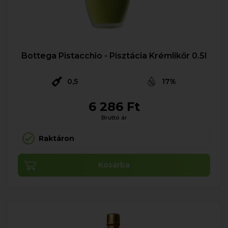
Bottega Pistacchio - Pisztácia Krémlikőr 0.5l
0,5
17%
6 286 Ft
Bruttó ár
Raktáron
Kosárba