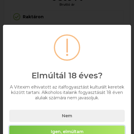
Bruttó ár
Raktáron
Kosárba
Elmúltál 18 éves?
A Vitexim elhivatott az italfogyasztást kulturált keretek
között tartani. Alkoholos italaink fogyasztását 18 éven
aluliak számára nem javasoljuk.
Nem
Igen, elmúltam