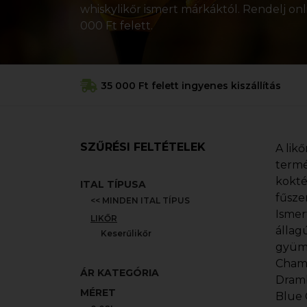
whiskylikőr ismert márkáktól. Rendelj onl
000 Ft felett.
35 000 Ft felett ingyenes kiszállítás
SZŰRÉSI FELTÉTELEK
A lik
termé
kokté
ITAL TÍPUSA
fűsze
<< MINDEN ITAL TÍPUS
Ismer
LIKŐR
állagú
Keserűlikőr
gyümö
Chamb
ÁR KATEGÓRIA
Dramb
MÉRET
Blue 