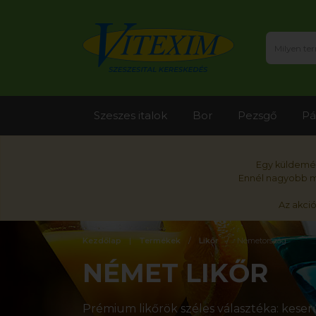
Szeszes italok
Bor
Pezsgő
Pá
Egy küldemén
Ennél nagyobb me
Az akci
Kezdőlap
Termékek
Likőr
Németország
NÉMET LIKŐR
Prémium likőrök széles választéka: keserű