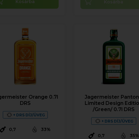
Kosárba
Kosárba
germeister Orange 0.7l
Jagermeister Panto
DRS
Limited Design Editi
/Green/ 0.7l DRS
+ DRS DÍJ/ÜVEG
+ DRS DÍJ/ÜVEG
0,7
33%
0,7
35