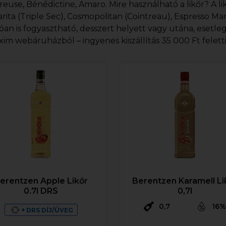
reuse, Bénédictine, Amaro. Mire használható a likőr? A l
rita (Triple Sec), Cosmopolitan (Cointreau), Espresso Mart
óan is fogyasztható, desszert helyett vagy utána, esetle
exim webáruházból – ingyenes kiszállítás 35 000 Ft felett
erentzen Apple Likőr
Berentzen Karamell Li
0.7l DRS
0,7l
0,7
16%
+ DRS DÍJ/ÜVEG