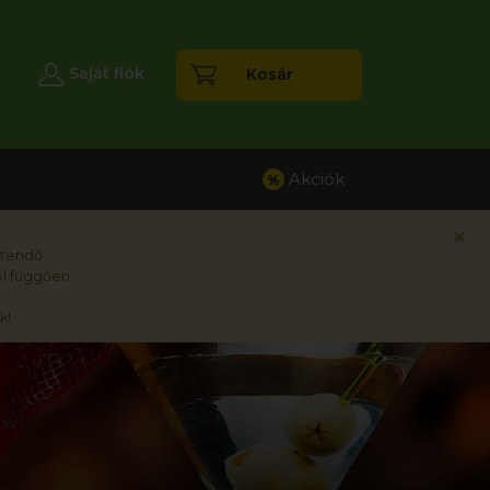
esés
Saját fiók
Kosár
Akciók
%
×
rtendő.
l függően.
k!