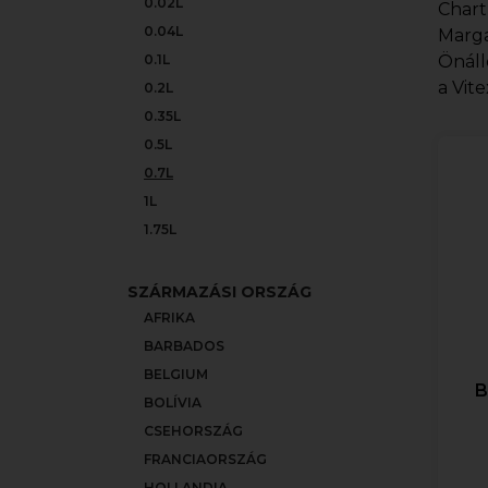
0.02L
Chart
0.04L
Marga
0.1L
Önáll
a Vit
0.2L
0.35L
0.5L
0.7L
1L
1.75L
SZÁRMAZÁSI ORSZÁG
AFRIKA
BARBADOS
BELGIUM
B
BOLÍVIA
CSEHORSZÁG
FRANCIAORSZÁG
HOLLANDIA