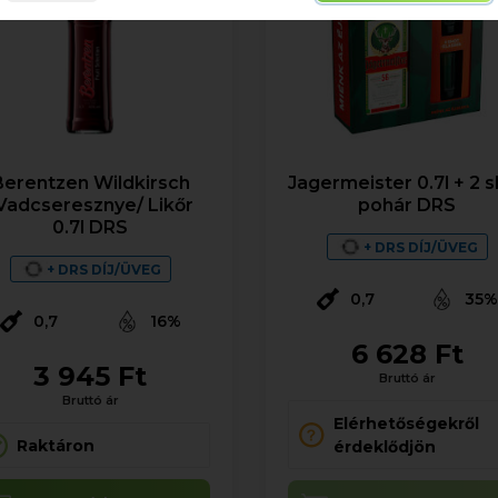
Berentzen Wildkirsch
Jagermeister 0.7l + 2 
Vadcseresznye/ Likőr
pohár DRS
0.7l DRS
+ DRS DÍJ/ÜVEG
+ DRS DÍJ/ÜVEG
0,7
35
0,7
16%
6 628 Ft
3 945 Ft
Bruttó ár
Bruttó ár
Elérhetőségekről
Raktáron
érdeklődjön