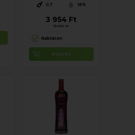
0,7
18%
3 954 Ft
Bruttó ár
Raktáron
Kosárba