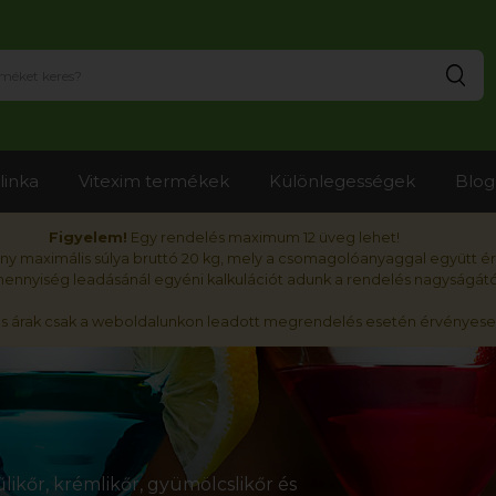
Ker
linka
Vitexim termékek
Különlegességek
Blog
Figyelem!
Egy rendelés maximum 12 üveg lehet!
y maximális súlya bruttó 20 kg, mely a csomagolóanyaggal együtt é
nnyiség leadásánál egyéni kalkulációt adunk a rendelés nagyságátó
ós árak csak a weboldalunkon leadott megrendelés esetén érvényese
likőr, krémlikőr, gyümölcslikőr és