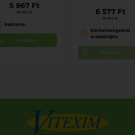
5 967 Ft
6 577 Ft
Bruttó ár
Bruttó ár
Raktáron
Elérhetőségekről
érdeklődjön
Kosárba
Kosárba