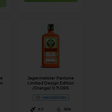
ne
Jagermeister Pantone
on
Limited Design Edition
/Orange/ 0.7l DRS
+ DRS DÍJ/ÜVEG
%
0,7
35%