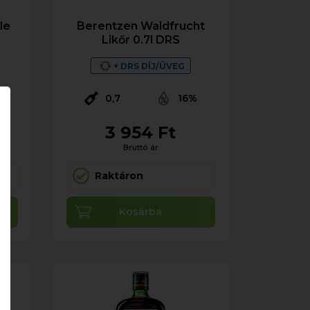
le
Berentzen Waldfrucht
Likőr 0.7l DRS
+ DRS DÍJ/ÜVEG
0,7
16%
3 954 Ft
Bruttó ár
Raktáron
Kosárba