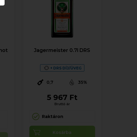
shot
Jagermeister 0.7l DRS
+ DRS DÍJ/ÜVEG
%
0,7
35%
5 967 Ft
Bruttó ár
Raktáron
Kosárba