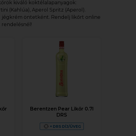
ikőrök kiváló koktélalapanyagok:
ini (Kahlúa), Aperol Spritz (Aperol).
g jégkrém öntetként. Rendelj likőrt online
i rendelésnél!
kőr
Berentzen Pear Likőr 0.7l
DRS
+ DRS DÍJ/ÜVEG