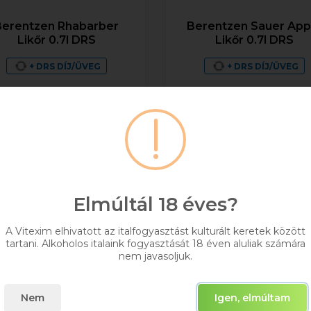
Berentzen Rhabarber
Berentzen Sauer App
Likőr 0.7l DRS
Likőr 0.7l DRS
+ DRS DÍJ/ÜVEG
+ DRS DÍJ/ÜVEG
0,7
15%
0,7
18%
3 954 Ft
3 954 Ft
Bruttó ár
Bruttó ár
Raktáron
Raktáron
Elmúltál 18 éves?
Kosárba
Kosárba
A Vitexim elhivatott az italfogyasztást kulturált keretek között
tartani. Alkoholos italaink fogyasztását 18 éven aluliak számára
nem javasoljuk.
Nem
Igen, elmúltam