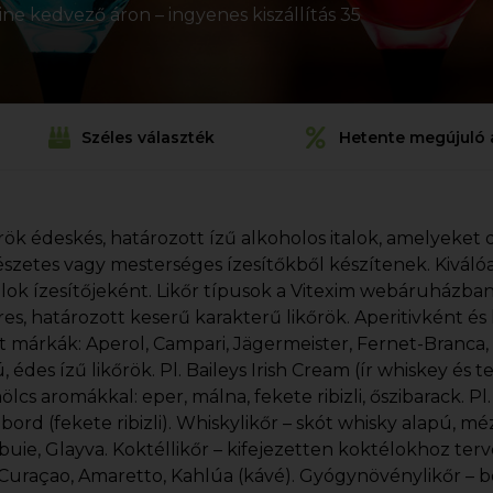
ine kedvező áron – ingyenes kiszállítás 35
Széles választék
Hetente megújuló 
őrök édeskés, határozott ízű alkoholos italok, amelyeket d
szetes vagy mesterséges ízesítőkből készítenek. Kiváló
lok ízesítőjeként. Likőr típusok a Vitexim webáruházban
res, határozott keserű karakterű likőrök. Aperitivként és 
t márkák: Aperol, Campari, Jägermeister, Fernet-Branca
, édes ízű likőrök. Pl. Baileys Irish Cream (ír whiskey és te
lcs aromákkal: eper, málna, fekete ribizli, őszibarack. Pl
ord (fekete ribizli). Whiskylikőr – skót whisky alapú, mé
uie, Glayva. Koktéllikőr – kifejezetten koktélokhoz terve
Curaçao, Amaretto, Kahlúa (kávé). Gyógynövénylikőr – b