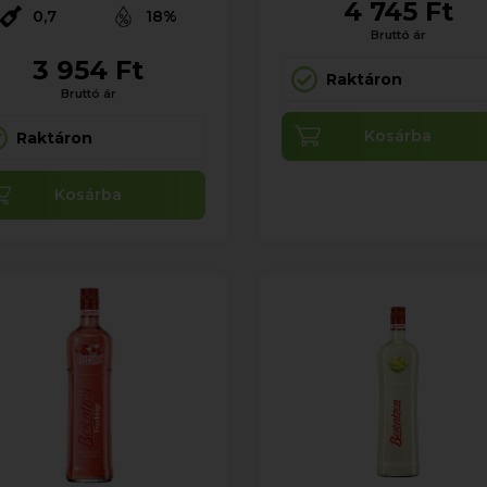
4 745 Ft
0,7
18%
Bruttó ár
3 954 Ft
Raktáron
Bruttó ár
Kosárba
Raktáron
Kosárba