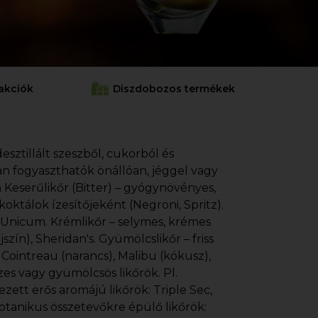
akciók
Diszdobozos termékek
esztillált szeszből, cukorból és
an fogyaszthatók önállóan, jéggel vagy
 Keserűlikőr (Bitter) – gyógynövényes,
koktálok ízesítőjeként (Negroni, Spritz).
, Unicum. Krémlikőr – selymes, krémes
jszín), Sheridan's. Gyümölcslikőr – friss
. Cointreau (narancs), Malibu (kókusz),
zes vagy gyümölcsös likőrök. Pl.
zett erős aromájú likőrök: Triple Sec,
otanikus összetevőkre épülő likőrök: