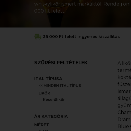
whiskylikőr ismert márkáktól. Rendelj onl
000 Ft felett.
35 000 Ft felett ingyenes kiszállítás
SZŰRÉSI FELTÉTELEK
A lik
termé
kokté
ITAL TÍPUSA
fűsze
<< MINDEN ITAL TÍPUS
Ismer
LIKŐR
állagú
Keserűlikőr
gyümö
Chamb
ÁR KATEGÓRIA
Dramb
MÉRET
Blue 