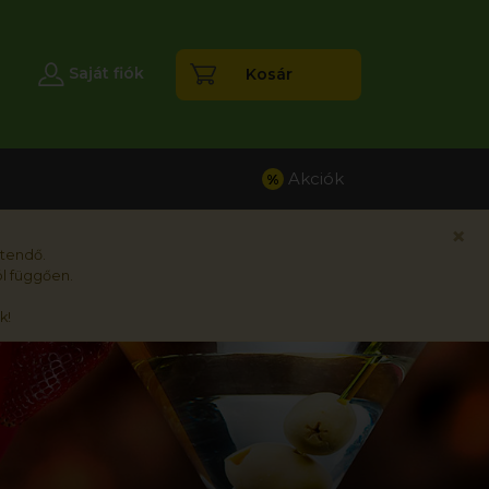
esés
Saját fiók
Kosár
Akciók
%
×
rtendő.
l függően.
k!