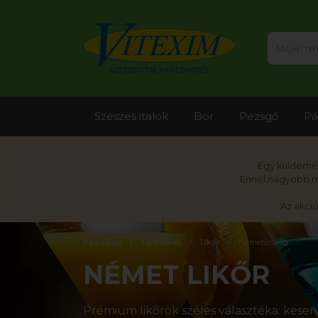
Szeszes italok
Bor
Pezsgő
Pá
Egy küldemén
Ennél nagyobb me
Az akci
Kezdőlap
Termékek
Likőr
Németország
NÉMET LIKŐR
Prémium likőrök széles választéka: keserű