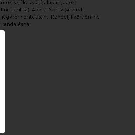
ikőrök kiváló koktélalapanyagok:
ini (Kahlúa), Aperol Spritz (Aperol).
g jégkrém öntetként. Rendelj likőrt online
i rendelésnél!