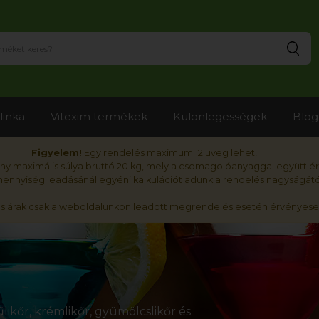
Ker
linka
Vitexim termékek
Különlegességek
Blog
Figyelem!
Egy rendelés maximum 12 üveg lehet!
y maximális súlya bruttó 20 kg, mely a csomagolóanyaggal együtt é
nnyiség leadásánál egyéni kalkulációt adunk a rendelés nagyságátó
ós árak csak a weboldalunkon leadott megrendelés esetén érvényese
likőr, krémlikőr, gyümölcslikőr és