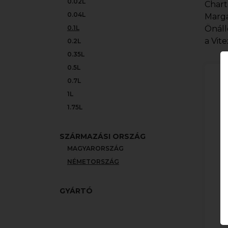
0.02L
Chart
0.04L
Marga
0.1L
Önáll
a Vit
0.2L
0.35L
0.5L
0.7L
1L
1.75L
SZÁRMAZÁSI ORSZÁG
MAGYARORSZÁG
NÉMETORSZÁG
GYÁRTÓ