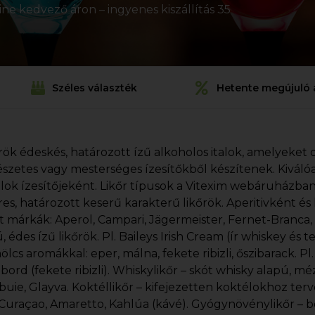
ine kedvező áron – ingyenes kiszállítás 35
Széles választék
Hetente megújuló 
őrök édeskés, határozott ízű alkoholos italok, amelyeket d
szetes vagy mesterséges ízesítőkből készítenek. Kiváló
lok ízesítőjeként. Likőr típusok a Vitexim webáruházban
res, határozott keserű karakterű likőrök. Aperitivként és 
t márkák: Aperol, Campari, Jägermeister, Fernet-Branca
, édes ízű likőrök. Pl. Baileys Irish Cream (ír whiskey és te
lcs aromákkal: eper, málna, fekete ribizli, őszibarack. Pl
ord (fekete ribizli). Whiskylikőr – skót whisky alapú, mé
uie, Glayva. Koktéllikőr – kifejezetten koktélokhoz terve
Curaçao, Amaretto, Kahlúa (kávé). Gyógynövénylikőr – b