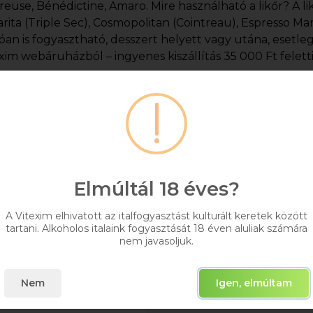
reuse, Bénédictine, Amaro. Mire használható a likőr? A l
rita (Triple Sec), Cosmopolitan (Cointreau), Espresso Mart
óan is fogyasztható, desszert helyett vagy utána, esetle
exim webáruházból – ingyenes kiszállítás 35 000 Ft felett
Elmúltál 18 éves?
A Vitexim elhivatott az italfogyasztást kulturált keretek között
tartani. Alkoholos italaink fogyasztását 18 éven aluliak számára
nem javasoljuk.
Jagermeister 0.1l
Nem
Igen, elmúltam
0,1
35%