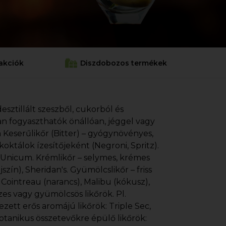
akciók
Diszdobozos termékek
esztillált szeszből, cukorból és
an fogyaszthatók önállóan, jéggel vagy
 Keserűlikőr (Bitter) – gyógynövényes,
koktálok ízesítőjeként (Negroni, Spritz).
, Unicum. Krémlikőr – selymes, krémes
jszín), Sheridan's. Gyümölcslikőr – friss
. Cointreau (narancs), Malibu (kókusz),
zes vagy gyümölcsös likőrök. Pl.
zett erős aromájú likőrök: Triple Sec,
otanikus összetevőkre épülő likőrök: