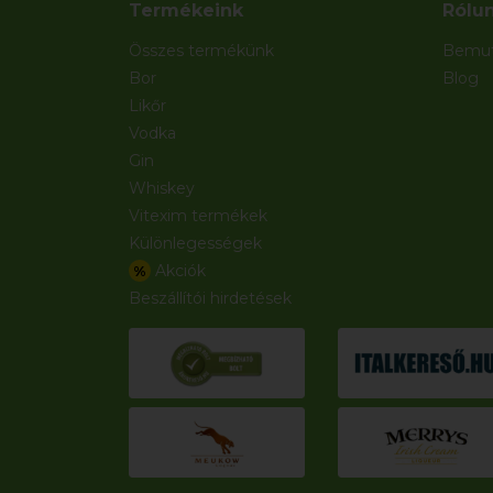
Termékeink
Rólu
Összes termékünk
Bemut
Bor
Blog
Likőr
Vodka
Gin
Whiskey
Vitexim termékek
Különlegességek
Akciók
%
Beszállítói hirdetések