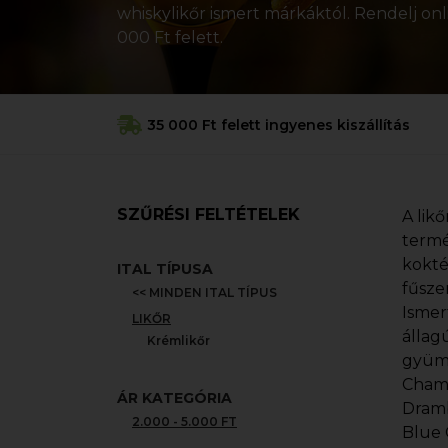
whiskylikőr ismert márkáktól. Rendelj onl
000 Ft felett.
35 000 Ft felett ingyenes kiszállítás
SZŰRÉSI FELTÉTELEK
A lik
termé
kokté
ITAL TÍPUSA
fűsze
<< MINDEN ITAL TÍPUS
Ismer
LIKŐR
állagú
Krémlikőr
gyümö
Chamb
ÁR KATEGÓRIA
Dramb
2.000 - 5.000 FT
Blue 