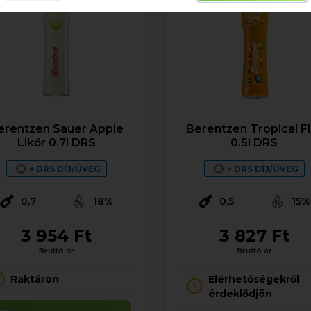
erentzen Sauer Apple
Berentzen Tropical Fl
Likőr 0.7l DRS
0.5l DRS
+ DRS DÍJ/ÜVEG
+ DRS DÍJ/ÜVEG
0,7
18%
0,5
15%
3 954 Ft
3 827 Ft
Bruttó ár
Bruttó ár
Raktáron
Elérhetőségekről
érdeklődjön