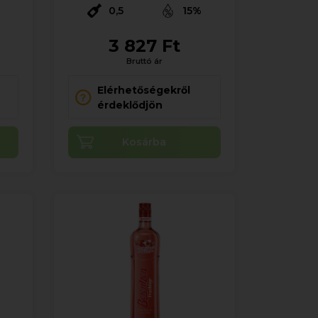
0,5
15%
3 827 Ft
Bruttó ár
Elérhetőségekről
érdeklődjön
Kosárba