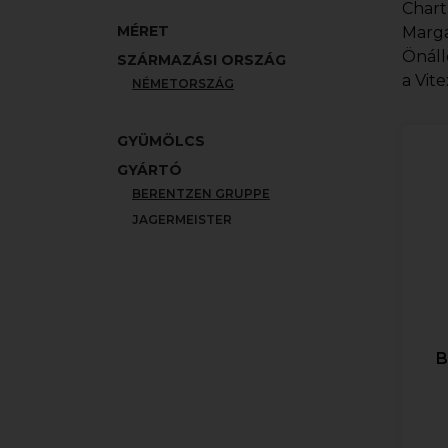
Chart
MÉRET
Marga
Önáll
SZÁRMAZÁSI ORSZÁG
a Vit
NÉMETORSZÁG
GYÜMÖLCS
GYÁRTÓ
BERENTZEN GRUPPE
JAGERMEISTER
B