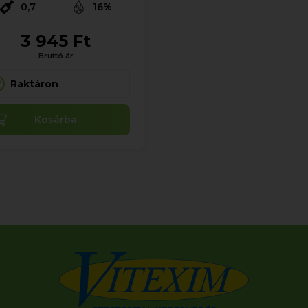
0,7
16%
3 945 Ft
Bruttó ár
Raktáron
Kosárba