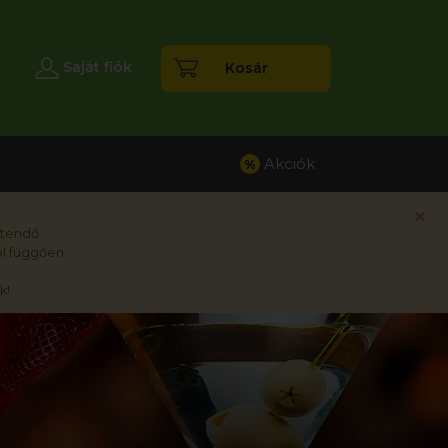
esés
Saját fiók
Kosár
Akciók
%
×
rtendő.
l függően.
k!