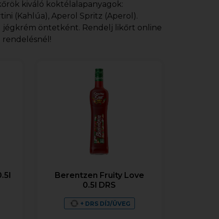
ikőrök kiváló koktélalapanyagok:
ini (Kahlúa), Aperol Spritz (Aperol).
g jégkrém öntetként. Rendelj likőrt online
i rendelésnél!
.5l
Berentzen Fruity Love
0.5l DRS
+ DRS DÍJ/ÜVEG