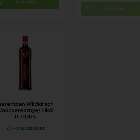
Kosárba
Kosárba
Berentzen Wildkirsch
Vadcseresznye/ Likőr
0.7l DRS
+ DRS DÍJ/ÜVEG