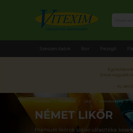
Szeszes italok
Bor
Pezsgő
Pá
Egy küldemén
Ennél nagyobb me
Az akci
Kezdőlap
Termékek
Likőr
Németország
B
NÉMET LIKŐR
Prémium likőrök széles választéka: keserű