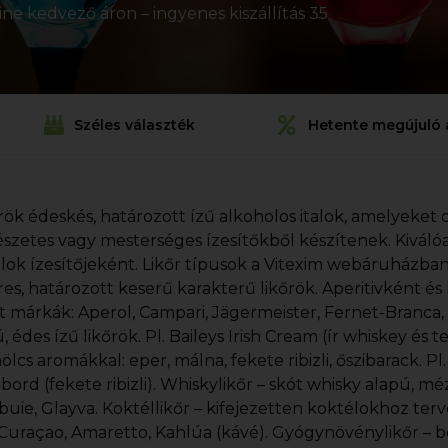
ine kedvező áron – ingyenes kiszállítás 35
Széles választék
Hetente megújuló 
őrök édeskés, határozott ízű alkoholos italok, amelyeket d
szetes vagy mesterséges ízesítőkből készítenek. Kiváló
lok ízesítőjeként. Likőr típusok a Vitexim webáruházban
res, határozott keserű karakterű likőrök. Aperitivként és 
t márkák: Aperol, Campari, Jägermeister, Fernet-Branca
, édes ízű likőrök. Pl. Baileys Irish Cream (ír whiskey és te
lcs aromákkal: eper, málna, fekete ribizli, őszibarack. Pl
ord (fekete ribizli). Whiskylikőr – skót whisky alapú, mé
uie, Glayva. Koktéllikőr – kifejezetten koktélokhoz terve
Curaçao, Amaretto, Kahlúa (kávé). Gyógynövénylikőr – b