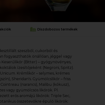
akciók
Diszdobozos termékek
esztillált szeszből, cukorból és
an fogyaszthatók önállóan, jéggel vagy
 Keserűlikőr (Bitter) – gyógynövényes,
koktálok ízesítőjeként (Negroni, Spritz).
, Unicum. Krémlikőr – selymes, krémes
jszín), Sheridan's. Gyümölcslikőr – friss
. Cointreau (narancs), Malibu (kókusz),
zes vagy gyümölcsös likőrök. Pl.
zett erős aromájú likőrök: Triple Sec,
otanikus összetevőkre épülő likőrök: