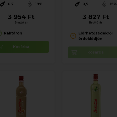
0,7
18%
0,5
15%
3 954 Ft
3 827 Ft
Bruttó ár
Bruttó ár
Raktáron
Elérhetőségekről
érdeklődjön
Kosárba
Kosárba