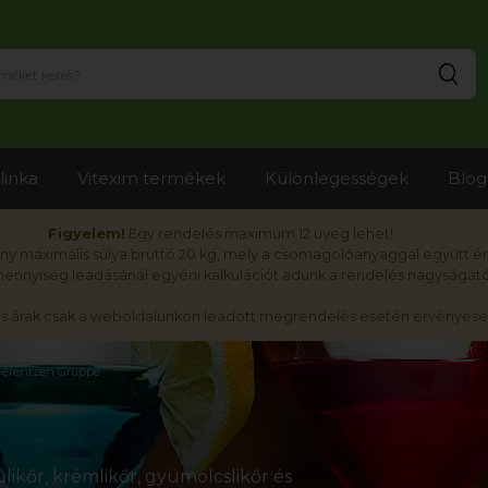
Ker
linka
Vitexim termékek
Különlegességek
Blog
Figyelem!
Egy rendelés maximum 12 üveg lehet!
y maximális súlya bruttó 20 kg, mely a csomagolóanyaggal együtt é
nnyiség leadásánál egyéni kalkulációt adunk a rendelés nagyságátó
ós árak csak a weboldalunkon leadott megrendelés esetén érvényese
erentzen Gruppe
likőr, krémlikőr, gyümölcslikőr és