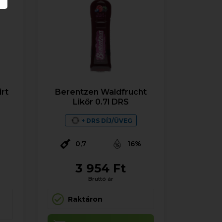
irt
Berentzen Waldfrucht
Likőr 0.7l DRS
+ DRS DÍJ/ÜVEG
0,7
16%
3 954 Ft
Bruttó ár
Raktáron