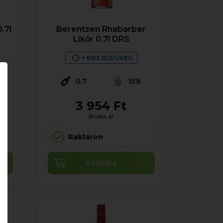
.7l
Berentzen Rhabarber
Likőr 0.7l DRS
+ DRS DÍJ/ÜVEG
0,7
15%
3 954 Ft
Bruttó ár
Raktáron
Kosárba