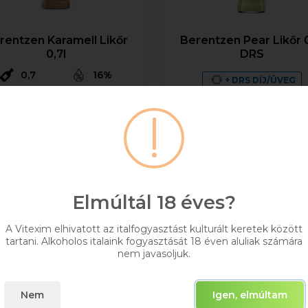
rentzen Karamell Likőr
Berentzen Pear Likőr 0
0,7l
DRS
0,7
16%
+ DRS DÍJ/ÜVEG
4 745 Ft
0,7
18%
Bruttó ár
3 954 Ft
Raktáron
Bruttó ár
Kosárba
Raktáron
Elmúltál 18 éves?
Kosárba
A Vitexim elhivatott az italfogyasztást kulturált keretek között
tartani. Alkoholos italaink fogyasztását 18 éven aluliak számára
nem javasoljuk.
Nem
Igen, elmúltam