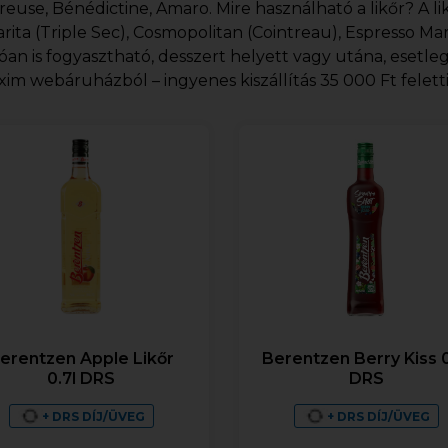
reuse, Bénédictine, Amaro. Mire használható a likőr? A l
rita (Triple Sec), Cosmopolitan (Cointreau), Espresso Mart
óan is fogyasztható, desszert helyett vagy utána, esetle
exim webáruházból – ingyenes kiszállítás 35 000 Ft felett
erentzen Apple Likőr
Berentzen Berry Kiss 0
0.7l DRS
DRS
+ DRS DÍJ/ÜVEG
+ DRS DÍJ/ÜVEG