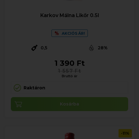
Karkov Málna Likőr 0.5l
AKCIÓS ÁR!
0,5
28%
1 390 Ft
1 557 Ft
Bruttó ár
Raktáron
Kosárba
-11%