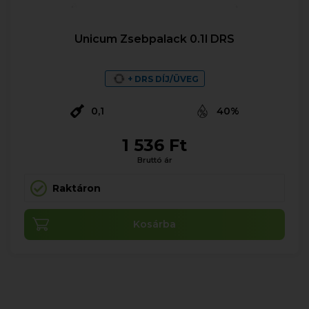
Unicum Zsebpalack 0.1l DRS
+ DRS DÍJ/ÜVEG
0,1
40%
1 536 Ft
Bruttó ár
Raktáron
Kosárba