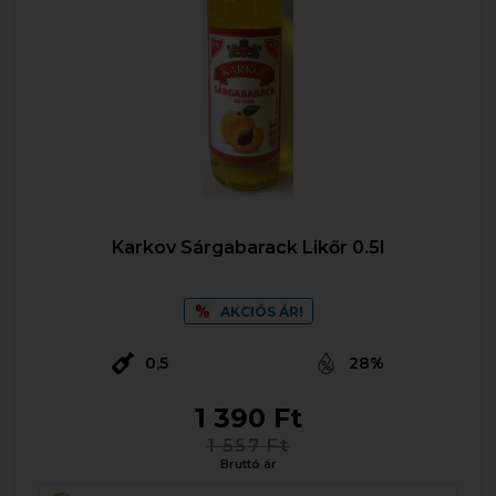
Karkov Sárgabarack Likőr 0.5l
AKCIÓS ÁR!
0,5
28%
1 390 Ft
1 557 Ft
Bruttó ár