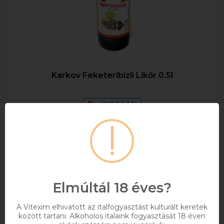
Karkov Feketeribizli Likőr 0.5l
AKCIÓS ÁR!
0,5
28%
1 390 Ft
1 557 Ft
Bruttó ár
Elmúltál 18 éves?
Raktáron
A Vitexim elhivatott az italfogyasztást kulturált keretek
között tartani. Alkoholos italaink fogyasztását 18 éven
Kosárba