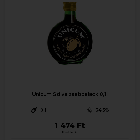
Unicum Szilva zsebpalack 0,1l
0,1
34.5%
1 474 Ft
Bruttó ár