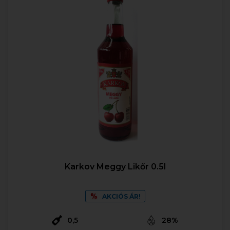
Karkov Meggy Likőr 0.5l
AKCIÓS ÁR!
0,5
28%