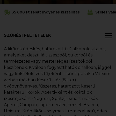
35 000 Ft felett ingyenes kiszállítás
Széles vál
SZŰRÉSI FELTÉTELEK
A likőrök édeskés, határozott ízű alkoholos italok,
amelyeket desztillált szeszből, cukorból és
természetes vagy mesterséges ízesítőkből
készítenek. Kiválóan fogyaszthatók önállóan, jéggel
vagy koktélok ízesítőjeként. Likőr típusok a Vitexim
webáruházban Keserűlikőr (Bitter) –
gyógynövényes, fűszeres, határozott keserű
karakterű likőrök. Aperitivként és koktálok
ízesítőjeként (Negroni, Spritz). Ismert márkák:
Aperol, Campari, Jägermeister, Fernet-Branca,
Unicum. Krémlikőr – selymes, krémes állagú, édes