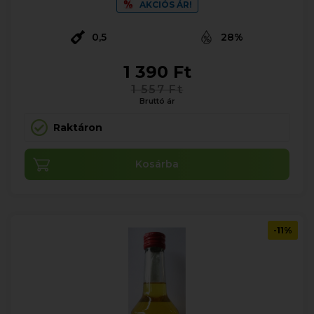
AKCIÓS ÁR!
0,5
28%
1 390 Ft
1 557 Ft
Bruttó ár
Raktáron
Kosárba
-11%