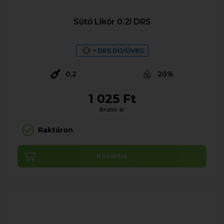
Sütő Likőr 0.2l DRS
+ DRS DÍJ/ÜVEG
0,2
20%
1 025 Ft
Bruttó ár
Raktáron
Kosárba