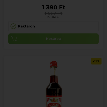
1 390 Ft
1 557 Ft
Bruttó ár
Raktáron
Kosárba
-11%