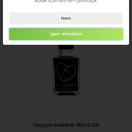
aluliak számára nem javasoljuk.
Nem
Igen, elmúltam
Opyyum Máklikőr Mini 0.05l