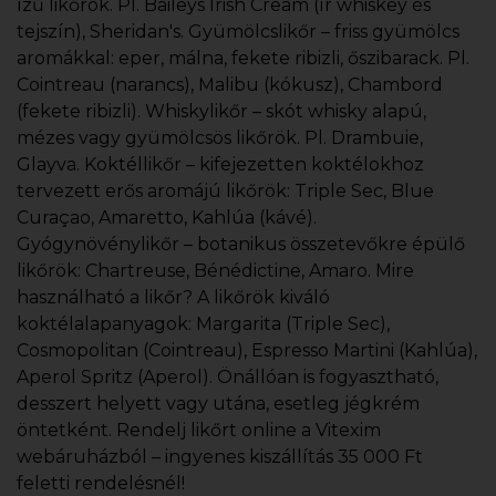
ízű likőrök. Pl. Baileys Irish Cream (ír whiskey és
tejszín), Sheridan's. Gyümölcslikőr – friss gyümölcs
aromákkal: eper, málna, fekete ribizli, őszibarack. Pl.
Cointreau (narancs), Malibu (kókusz), Chambord
(fekete ribizli). Whiskylikőr – skót whisky alapú,
mézes vagy gyümölcsös likőrök. Pl. Drambuie,
Glayva. Koktéllikőr – kifejezetten koktélokhoz
tervezett erős aromájú likőrök: Triple Sec, Blue
Curaçao, Amaretto, Kahlúa (kávé).
Gyógynövénylikőr – botanikus összetevőkre épülő
likőrök: Chartreuse, Bénédictine, Amaro. Mire
használható a likőr? A likőrök kiváló
koktélalapanyagok: Margarita (Triple Sec),
Cosmopolitan (Cointreau), Espresso Martini (Kahlúa),
Aperol Spritz (Aperol). Önállóan is fogyasztható,
desszert helyett vagy utána, esetleg jégkrém
öntetként. Rendelj likőrt online a Vitexim
webáruházból – ingyenes kiszállítás 35 000 Ft
feletti rendelésnél!