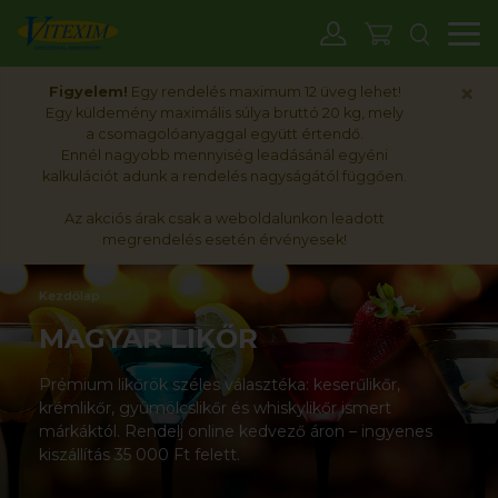
M
×
Figyelem!
Egy rendelés maximum 12 üveg lehet!
Egy küldemény maximális súlya bruttó 20 kg, mely
a csomagolóanyaggal együtt értendő.
Ennél nagyobb mennyiség leadásánál egyéni
kalkulációt adunk a rendelés nagyságától függően.
Az akciós árak csak a weboldalunkon leadott
megrendelés esetén érvényesek!
Kezdőlap
MAGYAR LIKŐR
Prémium likőrök széles választéka: keserűlikőr,
krémlikőr, gyümölcslikőr és whiskylikőr ismert
márkáktól. Rendelj online kedvező áron – ingyenes
kiszállítás 35 000 Ft felett.