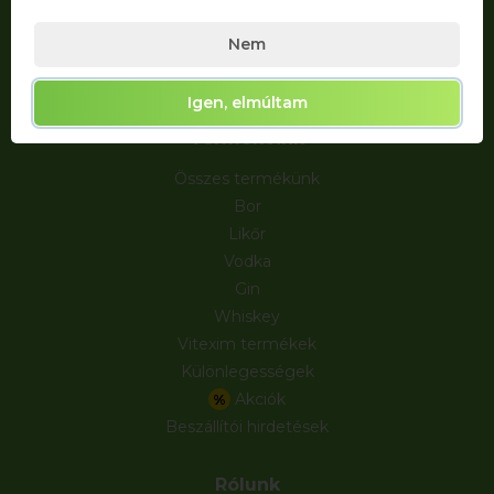
Nem
Igen, elmúltam
Termékeink
Összes termékünk
Bor
Likőr
Vodka
Gin
Whiskey
Vitexim termékek
Különlegességek
Akciók
%
Beszállítói hirdetések
Rólunk