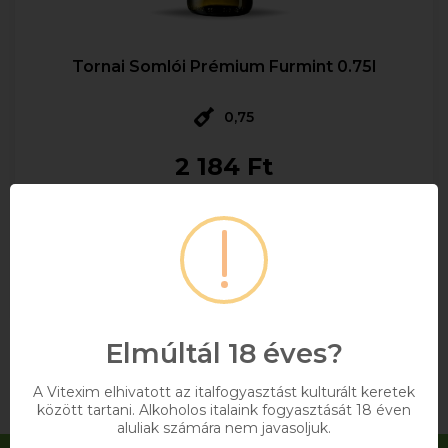
Tornai Somlói Prémium Furmint 0.75l
0,75
2 184 Ft
Bruttó ár
Raktáron
Kosárba
Elmúltál 18 éves?
A Vitexim elhivatott az italfogyasztást kulturált keretek
között tartani. Alkoholos italaink fogyasztását 18 éven
aluliak számára nem javasoljuk.