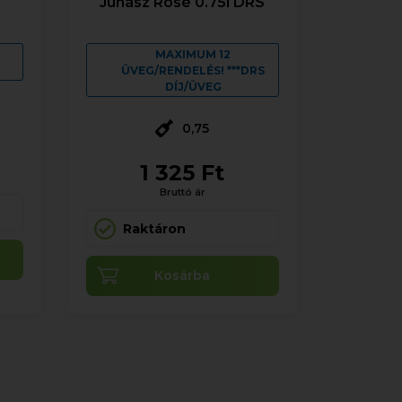
Juhász Rosé 0.75l DRS
MAXIMUM 12
ÜVEG/RENDELÉS! ***DRS
DÍJ/ÜVEG
0,75
1 325 Ft
Bruttó ár
Raktáron
Kosárba