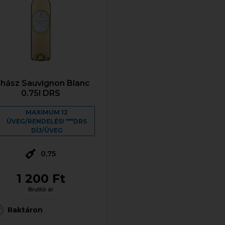
uhász Sauvignon Blanc
0.75l DRS
MAXIMUM 12
ÜVEG/RENDELÉS! ***DRS
DÍJ/ÜVEG
0,75
1 200 Ft
Bruttó ár
Raktáron