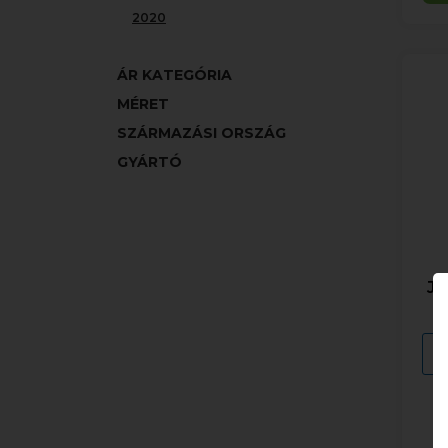
2020
ÁR KATEGÓRIA
MÉRET
SZÁRMAZÁSI ORSZÁG
GYÁRTÓ
Ju