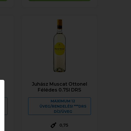
el
Juhász Muscat Ottonel
Félédes 0.75l DRS
MAXIMUM 12
RS
ÜVEG/RENDELÉS! ***DRS
DÍJ/ÜVEG
0,75