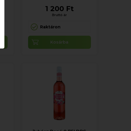
1 200 Ft
Bruttó ár
Raktáron
Kosárba