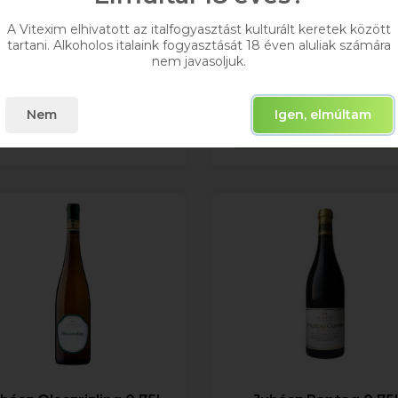
1 200 Ft
1 199 Ft
A Vitexim elhivatott az italfogyasztást kulturált keretek között
Bruttó ár
tartani. Alkoholos italaink fogyasztását 18 éven aluliak számára
Bruttó ár
nem javasoljuk.
Raktáron
Raktáron
Kosárba
Nem
Igen, elmúltam
Kosárba