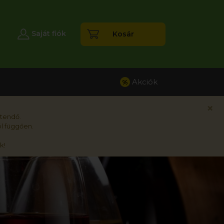
esés
Saját fiók
Kosár
Akciók
%
×
rtendő.
l függően.
k!