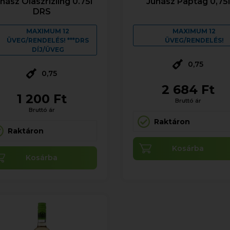
hász Olaszrizling 0.75l
Juhász Paptag 0,75l
DRS
MAXIMUM 12
MAXIMUM 12
ÜVEG/RENDELÉS! ***DRS
ÜVEG/RENDELÉS!
DÍJ/ÜVEG
0,75
0,75
2 684 Ft
1 200 Ft
Bruttó ár
Bruttó ár
Raktáron
Raktáron
Kosárba
Kosárba