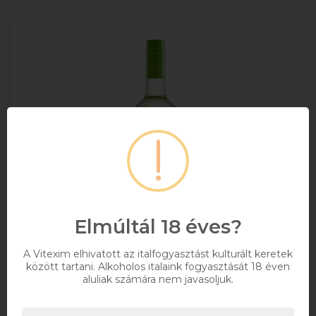
Elmúltál 18 éves?
A Vitexim elhivatott az italfogyasztást kulturált keretek
között tartani. Alkoholos italaink fogyasztását 18 éven
aluliak számára nem javasoljuk.
Koch Irsai Olivér 0.75l DRS