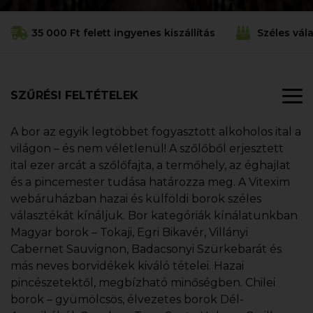
35 000 Ft felett ingyenes kiszállítás
Széles vál
SZŰRÉSI FELTÉTELEK
A bor az egyik legtöbbet fogyasztott alkoholos ital a
világon – és nem véletlenül! A szőlőből erjesztett
ital ezer arcát a szőlőfajta, a termőhely, az éghajlat
és a pincemester tudása határozza meg. A Vitexim
webáruházban hazai és külföldi borok széles
választékát kínáljuk. Bor kategóriák kínálatunkban
Magyar borok – Tokaji, Egri Bikavér, Villányi
Cabernet Sauvignon, Badacsonyi Szürkebarát és
más neves borvidékek kiváló tételei. Hazai
pincészetektől, megbízható minőségben. Chilei
borok – gyümölcsös, élvezetes borok Dél-