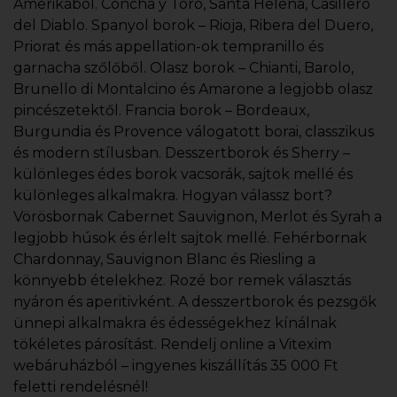
Amerikából. Concha y Toro, Santa Helena, Casillero
del Diablo. Spanyol borok – Rioja, Ribera del Duero,
Priorat és más appellation-ok tempranillo és
garnacha szőlőből. Olasz borok – Chianti, Barolo,
Brunello di Montalcino és Amarone a legjobb olasz
pincészetektől. Francia borok – Bordeaux,
Burgundia és Provence válogatott borai, classzikus
és modern stílusban. Desszertborok és Sherry –
különleges édes borok vacsorák, sajtok mellé és
különleges alkalmakra. Hogyan válassz bort?
Vörösbornak Cabernet Sauvignon, Merlot és Syrah a
legjobb húsok és érlelt sajtok mellé. Fehérbornak
Chardonnay, Sauvignon Blanc és Riesling a
könnyebb ételekhez. Rozé bor remek választás
nyáron és aperitivként. A desszertborok és pezsgők
ünnepi alkalmakra és édességekhez kínálnak
tökéletes párosítást. Rendelj online a Vitexim
webáruházból – ingyenes kiszállítás 35 000 Ft
feletti rendelésnél!